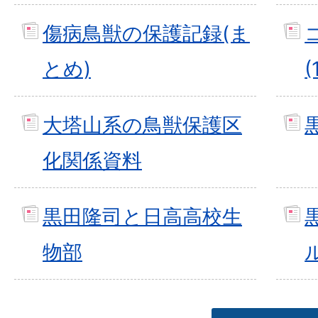
傷病鳥獣の保護記録(ま
とめ)
(
大塔山系の鳥獣保護区
化関係資料
黒田隆司と日高高校生
物部