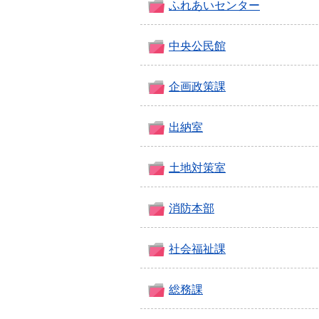
ふれあいセンター
中央公民館
企画政策課
出納室
土地対策室
消防本部
社会福祉課
総務課