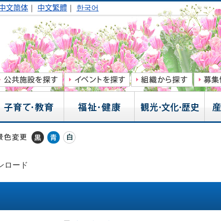
中文简体
｜
中文繁體
｜
한국어
ンロード