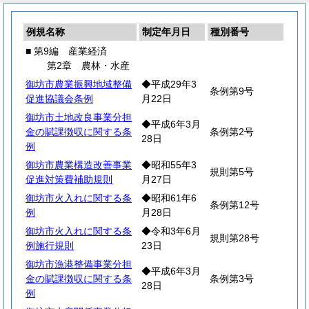
例規名称
制定年月日
種別番号
■ 第9編 産業経済
第2章 農林・水産
御坊市農業振興地域整備
◆平成29年3
条例第9号
促進協議会条例
月22日
御坊市土地改良事業分担
◆平成6年3月
金の賦課徴収に関する条
条例第2号
28日
例
御坊市農業構造改善事業
◆昭和55年3
規則第5号
促進対策費補助規則
月27日
御坊市火入れに関する条
◆昭和61年6
条例第12号
例
月28日
御坊市火入れに関する条
◆令和3年6月
規則第28号
例施行規則
23日
御坊市漁港整備事業分担
◆平成6年3月
金の賦課徴収に関する条
条例第3号
28日
例