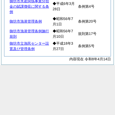
御坊市水産関係事業分担
◆平成6年3月
金の賦課徴収に関する条
条例第4号
28日
例
◆昭和56年7
御坊市漁港管理条例
条例第20号
月1日
御坊市漁港管理条例施行
◆昭和56年7
規則第17号
規則
月10日
御坊市立漁民センター設
◆平成18年3
条例第5号
置及び管理条例
月27日
内容現在 令和8年4月14日