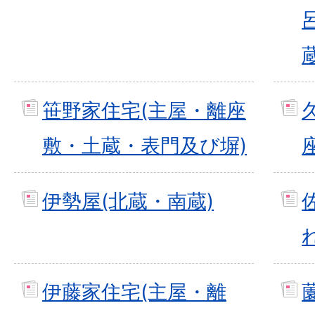
笹野家住宅(主屋・離座
敷・土蔵・表門及び塀)
伊勢屋(北蔵・南蔵)
伊藤家住宅(主屋・離