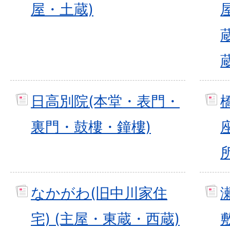
屋・土蔵)
日高別院(本堂・表門・
裏門・鼓樓・鐘樓)
なかがわ(旧中川家住
宅) (主屋・東蔵・西蔵)