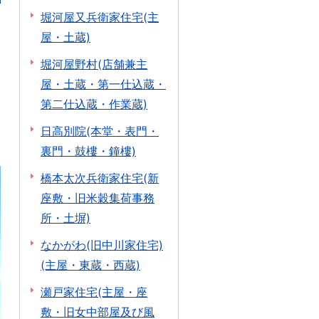
堀河屋又兵衛家住宅(主
屋・土蔵)
堀河屋野村(店舗兼主
屋・土蔵・第一仕込蔵・
第二仕込蔵・作業蔵)
日高別院(本堂・表門・
裏門・鼓樓・鐘樓)
橋本太次兵衛家住宅(新
座敷・旧米穀集荷事務
所・土塀)
なかがわ(旧中川家住宅)
(主屋・東蔵・西蔵)
瀬戸家住宅(主屋・座
敷・旧女中部屋及び風