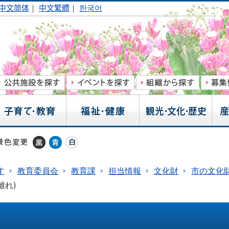
中文简体
｜
中文繁體
｜
한국어
す
教育委員会
教育課
担当情報
文化財
市の文化
離れ)
)