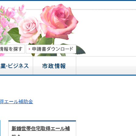
得エール補助金
新婚世帯住宅取得エール補