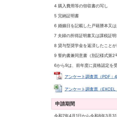
4 購入費用等の領収書の写し
5 完納証明書
6 婚姻日を記載した戸籍謄本又
7 夫婦の所得証明書又は課税証明
8 貸与型奨学金を返済したこと
9 誓約書兼同意書（別記様式第2
6から9は、前年度に資格認定を
アンケート調査票（PDF：426.
アンケート調査票（EXCEL：42.
申請期間
令和7年4月1日から令和8年3月3