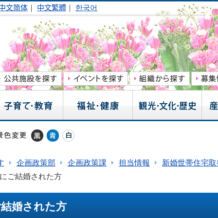
中文简体
｜
中文繁體
｜
한국어
す
企画政策部
企画政策課
担当情報
新婚世帯住宅取
降にご結婚された方
ご結婚された方