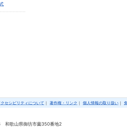
式
アクセシビリティについて
｜
著作権・リンク
｜
個人情報の取り扱い
｜
86 和歌山県御坊市薗350番地2