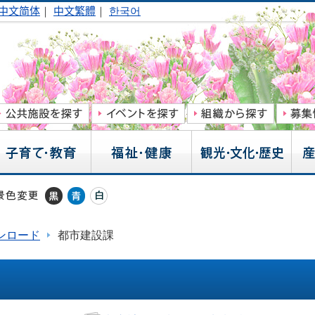
中文简体
｜
中文繁體
｜
한국어
ンロード
都市建設課