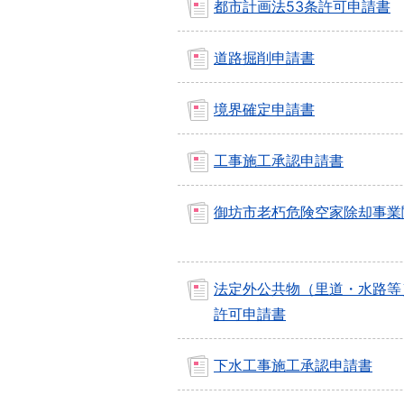
都市計画法53条許可申請書
道路掘削申請書
境界確定申請書
工事施工承認申請書
御坊市老朽危険空家除却事業
法定外公共物（里道・水路等
許可申請書
下水工事施工承認申請書