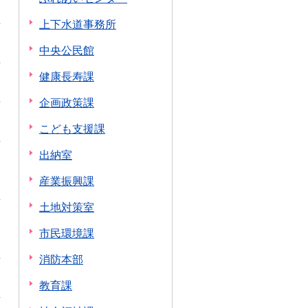
上下水道事務所
中央公民館
健康長寿課
企画政策課
こども支援課
出納室
産業振興課
土地対策室
市民環境課
消防本部
教育課