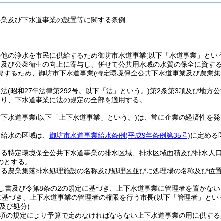
事業及び下水道事業の設置等に関する条例
の他の浄水を市民に供給するため御坊市水道事業
(以下「水道事業」とい
達及び公衆衛生の向上に寄与し、併せて公共用水域の水質の保全に資す
資するため、御坊市下水道事業
(特定環境保全公共下水道事業及び農業集
業法
(昭和27年法律第292号。以下「法」という。)
第2条第3項及び地方
より、下水道事業に法の規定の全部を適用する。
び下水道事業
(以下「上下水道事業」という。)
は、常に企業の経済性を発
る給水の区域は、
御坊市水道事業給水条例
(平成9年条例第35号)
に定める区
ける特定環境保全公共下水道事業の排水区域、排水区域面積及び排水人
のとする。
ける農業集落排水処理施設の名称及び処理区並びに処理場の名称及び位
し書及び令第8条の2の規定に基づき、上下水道事業に管理者を置かな
に基づき、上下水道事業の管理者の権限を行う市長
(以下「管理者」とい
及び処分)
2項の規定により予算で定めなければならない上下水道事業の用に供す