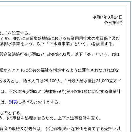
令和7年3月24日
条例第3号
う。)
を設置する。
るため、並びに農業集落地域における農業用用排水の水質保全及び
落排水事業をいう。以下「下水道事業」という。)
を設置する。
公営企業法施行令
(昭和27年政令第403号。以下「令」という。)
第1
揮するとともに公共の福祉を増進するように運営されなければな
域内とし、給水人口は29,100人、1日最大給水量は21,000立方メ
口は、下水道法
(昭和33年法律第79号)
第4条第1項に規定する事業計
置は、
別表
に掲げるとおりとする。
いものとする。
う。)
の事務を処理させるため、上下水道事務所を置く。
る資産の取得及び処分は、予定価格
(適正な対価を得てする売払い以