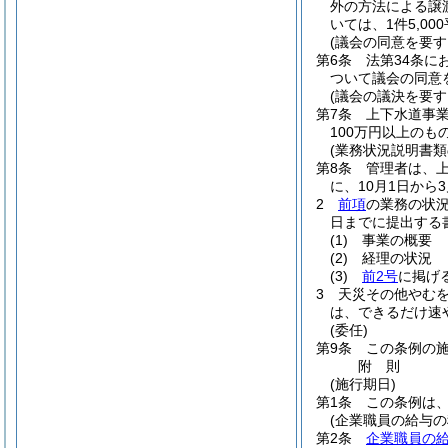
外の方法による譲
いては、1件5,0
(議会の同意を要す
第6条
法第34条に
ついて議会の同意
(議会の議決を要
第7条
上下水道事
100万円以上の
(業務状況説明書類
第8条
管理者は、上
に、10月1日から
2
前項
の業務の状況
日までに提出する
(1)
事業の概要
(2)
経理の状況
(3)
前2号
に掲げ
3
天災その他やむ
は、できるだけ速
(委任)
第9条
この条例の
附
則
(施行期日)
第1条
この条例は、
(企業職員の給与
第2条
企業職員の