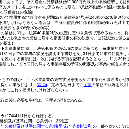
渡にあっては、その適正な見積価格)
が2,000万円以上の不動産若しく
00平方メートル以上のものに係るものに限る。)
又は不動産の信託の受益
る賠償責任の免除)
おいて準用する地方自治法
(昭和22年法律第67号)
第243条の2の8第8
を得なければならない場合は、当該賠償責任に係る賠償額が5万円以上
する負担附きの寄附の受領等)
業の業務に関し、法第40条第2項の規定に基づき条例で定めるものは、
もの及び法律上市の業務に属する損害賠償の額の決定で、当該決定に係る
の提出)
下水道事業に関し、法第40条の2第1項の規定に基づき、毎事業年度4月
3月31日までの業務の状況を説明する書類を5月31日までに市長に提出
を説明する書類には、次に掲げる事項を記載するとともに、11月30日
書類においては同日の属する事業年度の予算の概要及び事業の経営方針
るもののほか、上下水道事業の経営状況を明らかにするため管理者が必
を得ない事故により、
第1項
に定める期日までに
同項
の業務の状況を説明
やかにこれを提出しなければならない。
施行に関し必要な事項は、管理者が別に定める。
令和7年4月1日から施行する。
の種類及び基準に関する条例の一部改正)
給与の種類及び基準に関する条例
(平成7年条例第2号)
の一部を次のように