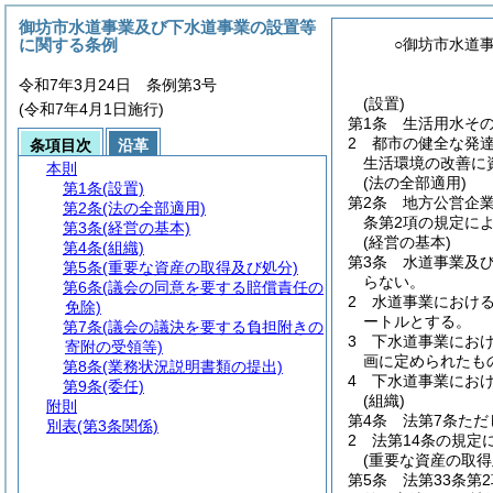
御坊市水道事業及び下水道事業の設置等
に関する条例
○御坊市水道
令和7年3月24日 条例第3号
(設置)
(令和7年4月1日施行)
第1条
生活用水そ
2
都市の健全な発
条項目次
沿革
生活環境の改善に
本則
(法の全部適用)
第1条
(設置)
第2条
地方公営企
第2条
(法の全部適用)
条第2項の規定に
第3条
(経営の基本)
(経営の基本)
第4条
(組織)
第3条
水道事業及
第5条
(重要な資産の取得及び処分)
らない。
第6条
(議会の同意を要する賠償責任の
2
水道事業におけ
免除)
ートルとする。
第7条
(議会の議決を要する負担附きの
3
下水道事業にお
寄附の受領等)
画に定められたも
第8条
(業務状況説明書類の提出)
4
下水道事業にお
第9条
(委任)
(組織)
附則
第4条
法第7条ただ
別表
(第3条関係)
2
法第14条の規定
(重要な資産の取得
第5条
法第33条第