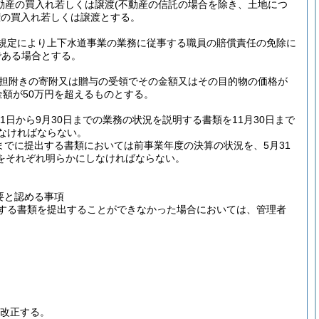
は動産の買入れ若しくは譲渡
(不動産の信託の場合を除き、土地につ
権の買入れ若しくは譲渡とする。
項の規定により上下水道事業の業務に従事する職員の賠償責任の免除に
である場合とする。
負担附きの寄附又は贈与の受領でその金額又はその目的物の価格が
金額が50万円を超えるものとする。
1日から9月30日までの業務の状況を説明する書類を11月30日まで
しなければならない。
までに提出する書類においては前事業年度の決算の状況を、5月31
をそれぞれ明らかにしなければならない。
要と認める事項
する書類を提出することができなかった場合においては、管理者
改正する。