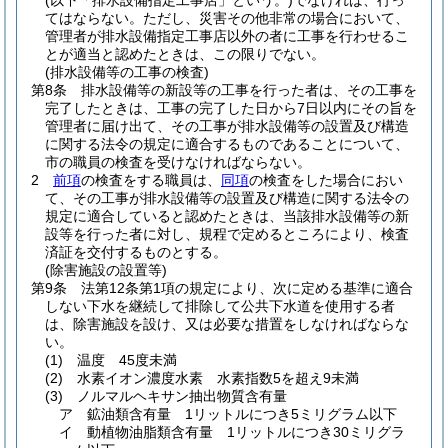
(以下「排水設備指定工事店」という。)
でなければ、行っ
てはならない。
ただし、災害その他非常の場合において、
管理者が排水設備指定工事店以外の者に工事を行わせるこ
とが適当と認めたときは、この限りでない。
(排水設備等の工事の検査)
第8条
排水設備等の新設等の工事を行った者は、その工事を
完了したときは、工事の完了した日から7日以内にその旨を
管理者に届け出て、その工事が排水設備等の設置及び構造
に関する法令の規定に適合するものであることについて、
市の職員の検査を受けなければならない。
2
前項
の検査をする職員は、
同項
の検査をした場合におい
て、その工事が排水設備等の設置及び構造に関する法令の
規定に適合していると認めたときは、当該排水設備等の新
設等を行った者に対し、規程で定めるところにより、検査
済証を交付するものとする。
(除害施設の設置等)
第9条
法第12条第1項の規定により、次に定める基準に適合
しない下水を継続して排除して公共下水道を使用する者
は、除害施設を設け、又は必要な措置をしなければならな
い。
(1)
温度 45度未満
(2)
水素イオン濃度水素 水素指数5を超え9未満
(3)
ノルマルヘキサン抽出物質含有量
ア
鉱油類含有量 1リットルにつき5ミリグラム以下
イ
動植物油脂類含有量 1リットルにつき30ミリグラ