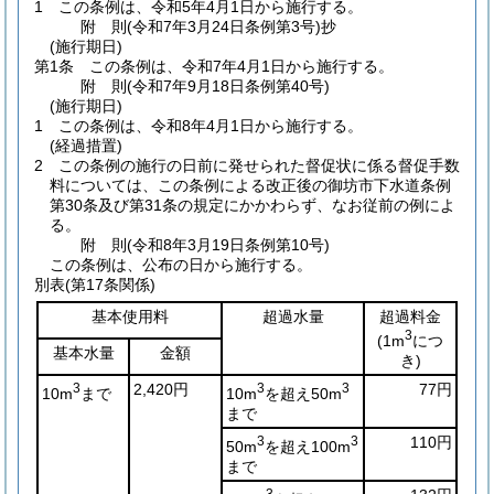
1
この条例は、令和5年4月1日から施行する。
附
則
(令和7年3月24日
条例第3号)
抄
(施行期日)
第1条
この条例は、令和7年4月1日から施行する。
附
則
(令和7年9月18日
条例第40号)
(施行期日)
1
この条例は、令和8年4月1日から施行する。
(経過措置)
2
この条例の施行の日前に発せられた督促状に係る督促手数
料については、この条例による改正後の御坊市下水道条例
第30条及び第31条の規定にかかわらず、なお従前の例によ
る。
附
則
(令和8年3月19日
条例第10号)
この条例は、公布の日から施行する。
別表
(第17条関係)
基本使用料
超過水量
超過料金
3
(1m
につ
基本水量
金額
き)
3
2,420円
3
3
77円
10m
まで
10m
を超え50m
まで
3
3
110円
50m
を超え100m
まで
3