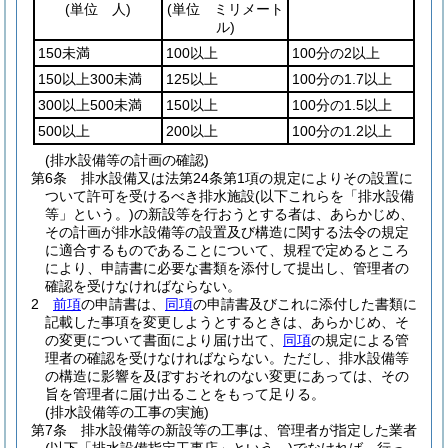
(単位 人)
(単位 ミリメート
ル)
150未満
100以上
100分の2以上
150以上300未満
125以上
100分の1.7以上
300以上500未満
150以上
100分の1.5以上
500以上
200以上
100分の1.2以上
(排水設備等の計画の確認)
第6条
排水設備又は法第24条第1項の規定によりその設置に
ついて許可を受けるべき排水施設
(以下これらを「排水設備
等」という。)
の新設等を行おうとする者は、あらかじめ、
その計画が排水設備等の設置及び構造に関する法令の規定
に適合するものであることについて、規程で定めるところ
により、申請書に必要な書類を添付して提出し、管理者の
確認を受けなければならない。
2
前項
の申請書は、
同項
の申請書及びこれに添付した書類に
記載した事項を変更しようとするときは、あらかじめ、そ
の変更について書面により届け出て、
同項
の規定による管
理者の確認を受けなければならない。
ただし、排水設備等
の構造に影響を及ぼすおそれのない変更にあっては、その
旨を管理者に届け出ることをもって足りる。
(排水設備等の工事の実施)
第7条
排水設備等の新設等の工事は、管理者が指定した業者