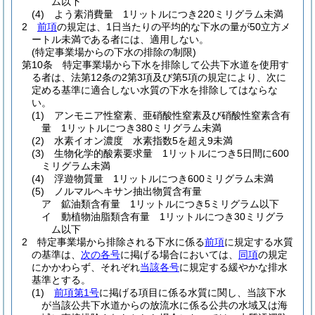
ム以下
(4)
よう素消費量 1リットルにつき220ミリグラム未満
2
前項
の規定は、1日当たりの平均的な下水の量が50立方メ
ートル未満である者には、適用しない。
(特定事業場からの下水の排除の制限)
第10条
特定事業場から下水を排除して公共下水道を使用す
る者は、法第12条の2第3項及び第5項の規定により、次に
定める基準に適合しない水質の下水を排除してはならな
い。
(1)
アンモニア性窒素、亜硝酸性窒素及び硝酸性窒素含有
量 1リットルにつき380ミリグラム未満
(2)
水素イオン濃度 水素指数5を超え9未満
(3)
生物化学的酸素要求量 1リットルにつき5日間に600
ミリグラム未満
(4)
浮遊物質量 1リットルにつき600ミリグラム未満
(5)
ノルマルヘキサン抽出物質含有量
ア
鉱油類含有量 1リットルにつき5ミリグラム以下
イ
動植物油脂類含有量 1リットルにつき30ミリグラ
ム以下
2
特定事業場から排除される下水に係る
前項
に規定する水質
の基準は、
次の各号
に掲げる場合においては、
同項
の規定
にかかわらず、それぞれ
当該各号
に規定する緩やかな排水
基準とする。
(1)
前項第1号
に掲げる項目に係る水質に関し、当該下水
が当該公共下水道からの放流水に係る公共の水域又は海