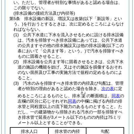
い。
ただし、管理者が特別な事情があると認める場合は、
この限りでない。
(排水設備の接続方法及び内径等)
第5条
排水設備の新設、増設又は改築
(以下「新設等」とい
う。)
を行おうとするときは、次に定めるところによらなけ
ればならない。
(1)
公共下水道に下水を流入させるために設ける排水設備
は、汚水を排除すべき排水設備にあっては、公共下水道
の公共ますその他の排水施設又は他の排水設備
(以下この
条において「公共ます等」という。)
で汚水を排除すべき
ものに固着させること。
(2)
排水設備を公共ます等に固着させるときは、公共下水
道の施設の機能を妨げ、又はその施設を損傷するおそれ
のない箇所及び工事の実施方法で規程の定めるものによ
ること。
(3)
汚水のみを排除すべき排水管の内径及び勾配は、管理
者が特別の理由があると認めた場合を除き、
次の表
に定
きょ
めるところによるものとし、排水
の断面積は、
同表
の
渠
左欄の区分に応じそれぞれ
同表
の中欄に掲げる内径の排
水管と同程度以上の流下能力のあるものとすること。
た
だし、一の建築物から排除される汚水の一部を排除すべ
き排水管で延長が3メートル以下のものの内径は75ミリ
メートル以上とすることができる。
排水人口
排水管の内径
勾配