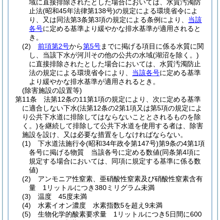
域に直接排除されたとした場合においては、水質汚濁防
止法
(昭和45年法律第138号)
の規定による環境省令によ
り、又は同法第3条第3項の規定による条例により、
当該
各号
に定める基準より緩やかな排水基準が適用されると
き。
(2)
前項第2号
から
第5号
までに掲げる項目に係る水質に関
し、当該下水が河川その他の公共の水域
(湖沼を除く。)
に直接排除されたとした場合においては、水質汚濁防止
法の規定による環境省令により、
当該各号
に定める基準
より緩やかな排水基準が適用されるとき。
(除害施設の設置等)
第11条
法第12条の11第1項の規定により、次に定める基準
に適合しない下水
(法第12条の2第1項又は第5項の規定によ
り公共下水道に排除してはならないこととされるものを除
く。)
を継続して排除して公共下水道を使用する者は、除害
施設を設け、又は必要な措置をしなければならない。
(1)
下水道法施行令
(昭和34年政令第147号)
第9条の4第1項
各号に掲げる物質 当該各号に定める数値
(同条第4項に
規定する場合においては、同項に規定する基準に係る数
値)
(2)
アンモニア性窒素、亜硝酸性窒素及び硝酸性窒素含有
量 1リットルにつき380ミリグラム未満
(3)
温度 45度未満
(4)
水素イオン濃度 水素指数5を超え9未満
(5)
生物化学的酸素要求量 1リットルにつき5日間に600