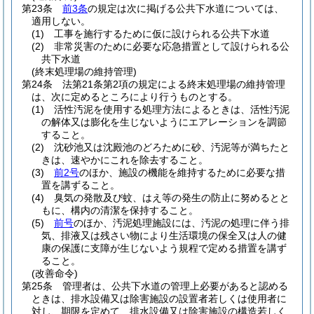
第23条
前3条
の規定は次に掲げる公共下水道については、
適用しない。
(1)
工事を施行するために仮に設けられる公共下水道
(2)
非常災害のために必要な応急措置として設けられる公
共下水道
(終末処理場の維持管理)
第24条
法第21条第2項の規定による終末処理場の維持管理
は、次に定めるところにより行うものとする。
(1)
活性汚泥を使用する処理方法によるときは、活性汚泥
の解体又は膨化を生じないようにエアレーションを調節
すること。
(2)
沈砂池又は沈殿池のどろために砂、汚泥等が満ちたと
きは、速やかにこれを除去すること。
(3)
前2号
のほか、施設の機能を維持するために必要な措
置を講ずること。
(4)
臭気の発散及び蚊、はえ等の発生の防止に努めるとと
もに、構内の清潔を保持すること。
(5)
前号
のほか、汚泥処理施設には、汚泥の処理に伴う排
気、排液又は残さい物により生活環境の保全又は人の健
康の保護に支障が生じないよう規程で定める措置を講ず
ること。
(改善命令)
第25条
管理者は、公共下水道の管理上必要があると認める
ときは、排水設備又は除害施設の設置者若しくは使用者に
対し、期限を定めて、排水設備又は除害施設の構造若しく