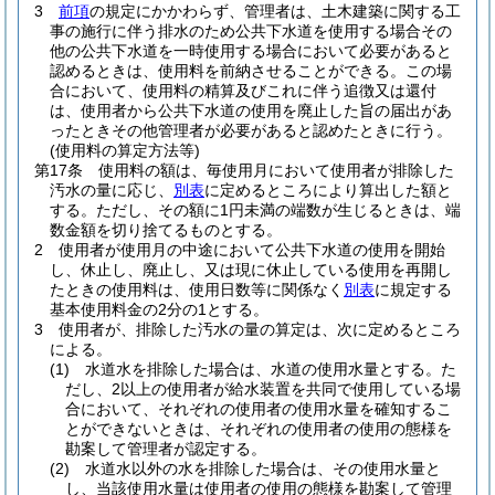
3
前項
の規定にかかわらず、管理者は、土木建築に関する工
事の施行に伴う排水のため公共下水道を使用する場合その
他の公共下水道を一時使用する場合において必要があると
認めるときは、使用料を前納させることができる。
この場
合において、使用料の精算及びこれに伴う追徴又は還付
は、使用者から公共下水道の使用を廃止した旨の届出があ
ったときその他管理者が必要があると認めたときに行う。
(使用料の算定方法等)
第17条
使用料の額は、毎使用月において使用者が排除した
汚水の量に応じ、
別表
に定めるところにより算出した額と
する。
ただし、その額に1円未満の端数が生じるときは、端
数金額を切り捨てるものとする。
2
使用者が使用月の中途において公共下水道の使用を開始
し、休止し、廃止し、又は現に休止している使用を再開し
たときの使用料は、使用日数等に関係なく
別表
に規定する
基本使用料金の2分の1とする。
3
使用者が、排除した汚水の量の算定は、次に定めるところ
による。
(1)
水道水を排除した場合は、水道の使用水量とする。
た
だし、2以上の使用者が給水装置を共同で使用している場
合において、それぞれの使用者の使用水量を確知するこ
とができないときは、それぞれの使用者の使用の態様を
勘案して管理者が認定する。
(2)
水道水以外の水を排除した場合は、その使用水量と
し、当該使用水量は使用者の使用の態様を勘案して管理