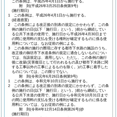
この条例は、平成25年4月1日から施行する。
附
則
(平成26年3月25日
条例第9号)
(施行期日)
1
この条例は、平成26年4月1日から施行する。
(経過措置)
2
この条例による改正後の別表の規定にかかわらず、この条
例の施行の日
(以下「施行日」という。)
前から継続してい
る公共下水道の使用で、施行日から平成26年4月30日まで
の間に使用料の支払を受ける権利が確定するものに係る使
用料については、なお従前の例による。
3
この条例の施行の際現に存する都市下水路の施設のうち、
改正後の御坊市下水道条例の規定に適合しないものについ
ては、当該規定は、適用しない。
ただし、この条例の施行
後に改築
(災害復旧として行われるもの及び都市下水路に関
する工事以外の工事によるものを除く。)
の工事に着手した
ものについては、この限りでない。
附
則
(令和元年6月26日
条例第9号)
1
この条例は、令和元年10月1日から施行する。
2
この条例による改正後の別表の規定にかかわらず、この条
例の施行の日
(以下「施行日」という。)
前から継続してい
る公共下水道の使用で、施行日から令和元年10月31日まで
の間に使用料の支払を受ける権利が確定するものに係る使
用料については、なお従前の例による。
附
則
(令和4年12月14日
条例第26号)
抄
(施行期日)