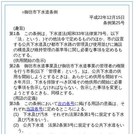
○御坊市下水道条例
平成22年12月15日
条例第25号
(趣旨)
第1条
この条例は、下水道法
(昭和33年法律第79号。以下
「法」という。)
その他法令で定めるもののほか、市の設置
する公共下水道及び都市下水路の管理及び使用並びに施設
の構造及び維持管理の基準等に関し必要な事項を定めるも
のとする。
(供用開始の告示)
第2条
御坊市水道事業及び御坊市下水道事業の管理者の権限
を行う市長
(以下「管理者」という。)
は、公共下水道の供
用を開始しようとするときは、あらかじめ供用を開始すべ
き年月日、下水を排除すべき区域その他供用の開始に必要
な事項を告示しなければならない。
告示した事項を変更し
ようとするときも、同様とする。
(用語の定義)
第3条
この条例において
次の各号
に掲げる用語の意義は、そ
れぞれ
当該各号
に定めるところによる。
(1)
下水及び汚水 それぞれ法第2条第1号に規定する下水
及び汚水をいう。
(2)
公共下水道 法第2条第3号に規定する公共下水道をい
う。