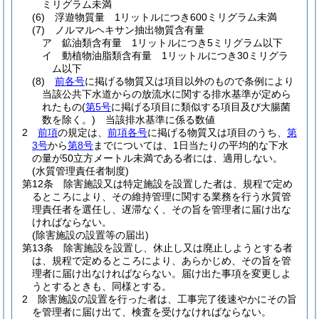
ミリグラム未満
(6)
浮遊物質量 1リットルにつき600ミリグラム未満
(7)
ノルマルヘキサン抽出物質含有量
ア
鉱油類含有量 1リットルにつき5ミリグラム以下
イ
動植物油脂類含有量 1リットルにつき30ミリグラ
ム以下
(8)
前各号
に掲げる物質又は項目以外のもので条例により
当該公共下水道からの放流水に関する排水基準が定めら
れたもの
(
第5号
に掲げる項目に類似する項目及び大腸菌
数を除く。)
当該排水基準に係る数値
2
前項
の規定は、
前項各号
に掲げる物質又は項目のうち、
第
3号
から
第8号
までについては、1日当たりの平均的な下水
の量が50立方メートル未満である者には、適用しない。
(水質管理責任者制度)
第12条
除害施設又は特定施設を設置した者は、規程で定め
るところにより、その維持管理に関する業務を行う水質管
理責任者を選任し、遅滞なく、その旨を管理者に届け出な
ければならない。
(除害施設の設置等の届出)
第13条
除害施設を設置し、休止し又は廃止しようとする者
は、規程で定めるところにより、あらかじめ、その旨を管
理者に届け出なければならない。
届け出た事項を変更しよ
うとするときも、同様とする。
2
除害施設の設置を行った者は、工事完了後速やかにその旨
を管理者に届け出て、検査を受けなければならない。