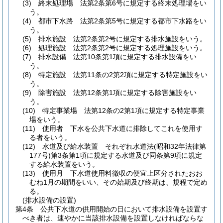
(3)
終末処理場 法第2条第6号に規定する終末処理場をい
う。
(4)
都市下水路 法第2条第5号に規定する都市下水路をい
う。
(5)
排水施設 法第2条第2号に規定する排水施設をいう。
(6)
処理施設 法第2条第2号に規定する処理施設をいう。
(7)
排水設備 法第10条第1項に規定する排水設備をい
う。
(8)
特定施設 法第11条の2第2項に規定する特定施設をい
う。
(9)
除害施設 法第12条第1項に規定する除害施設をい
う。
(10)
特定事業場 法第12条の2第1項に規定する特定事業
場をいう。
(11)
使用者 下水を公共下水道に排除してこれを使用す
る者をいう。
(12)
水道及び給水装置 それぞれ水道法
(昭和32年法律第
177号)
第3条第1項に規定する水道及び同条第9項に規定
する給水装置をいう。
(13)
使用月 下水道使用料徴収の便宜上区分されたおお
むね1月の期間をいい、その始期及び終期は、規程で定め
る。
(排水設備の設置)
第4条
公共下水道の供用開始の日において排水設備を設置す
べき者は、速やかに当該排水設備を設置しなければならな