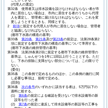
ことができる。
(代理人の選定)
第32条
使用者又は排水設備を設けなければならない者が市
内に居住しない場合は、市内に居住する者のうちから代理
人を選定し、管理者に届け出なければならない。
これを変
更しようとするときも、同様とする。
2
前項
に規定する代理人が市内に居住しない場合は、管理者
と協議しなければならない。
(都市下水路の構造の基準)
第33条
第20条
、
第21条
及び
第23条
の規定は、法第28条第2
項に規定する都市下水路の構造の基準について準用する。
(都市下水路の維持管理の基準)
第34条
法第28条第2項に規定する都市下水路の維持管理の
基準は、しゅんせつを1年に1回以上行うこととする。
ただ
し、下水の排除に支障がない部分については、この限りで
ない。
(委任)
第35条
この条例で定めるもののほか、この条例の施行に関
し必要な事項は、規程で定める。
(罰則)
第36条
次の各号
のいずれかに該当する者は、5万円以下の
過料に処する。
(1)
第6条
の規定による確認を受けないで排水設備等の新
設等を行った者
(2)
第7条
の規定に違反して排水設備等の新設等の工事を