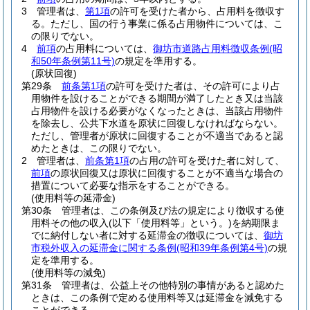
3
管理者は、
第1項
の許可を受けた者から、占用料を徴収す
る。
ただし、国の行う事業に係る占用物件については、こ
の限りでない。
4
前項
の占用料については、
御坊市道路占用料徴収条例
(昭
和50年条例第11号)
の規定を準用する。
(原状回復)
第29条
前条第1項
の許可を受けた者は、その許可により占
用物件を設けることができる期間が満了したとき又は当該
占用物件を設ける必要がなくなったときは、当該占用物件
を除去し、公共下水道を原状に回復しなければならない。
ただし、管理者が原状に回復することが不適当であると認
めたときは、この限りでない。
2
管理者は、
前条第1項
の占用の許可を受けた者に対して、
前項
の原状回復又は原状に回復することが不適当な場合の
措置について必要な指示をすることができる。
(使用料等の延滞金)
第30条
管理者は、この条例及び法の規定により徴収する使
用料その他の収入
(以下「使用料等」という。)
を納期限ま
でに納付しない者に対する延滞金の徴収については、
御坊
市税外収入の延滞金に関する条例
(昭和39年条例第4号)
の規
定を準用する。
(使用料等の減免)
第31条
管理者は、公益上その他特別の事情があると認めた
ときは、この条例で定める使用料等又は延滞金を減免する