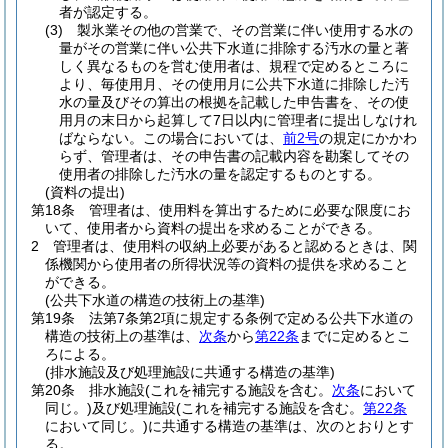
者が認定する。
(3)
製氷業その他の営業で、その営業に伴い使用する水の
量がその営業に伴い公共下水道に排除する汚水の量と著
しく異なるものを営む使用者は、規程で定めるところに
より、毎使用月、その使用月に公共下水道に排除した汚
水の量及びその算出の根拠を記載した申告書を、その使
用月の末日から起算して7日以内に管理者に提出しなけれ
ばならない。
この場合においては、
前2号
の規定にかかわ
らず、管理者は、その申告書の記載内容を勘案してその
使用者の排除した汚水の量を認定するものとする。
(資料の提出)
第18条
管理者は、使用料を算出するために必要な限度にお
いて、使用者から資料の提出を求めることができる。
2
管理者は、使用料の収納上必要があると認めるときは、関
係機関から使用者の所得状況等の資料の提供を求めること
ができる。
(公共下水道の構造の技術上の基準)
第19条
法第7条第2項に規定する条例で定める公共下水道の
構造の技術上の基準は、
次条
から
第22条
までに定めるとこ
ろによる。
(排水施設及び処理施設に共通する構造の基準)
第20条
排水施設
(これを補完する施設を含む。
次条
において
同じ。)
及び処理施設
(これを補完する施設を含む。
第22条
において同じ。)
に共通する構造の基準は、次のとおりとす
る。