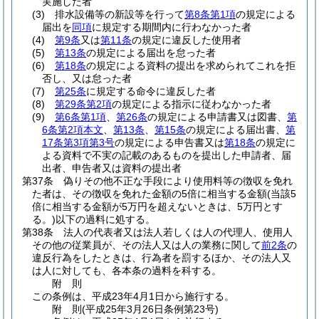
実施した者
(3)
排水設備等の新設等を行って
第8条第1項
の規定による
届出を
同項
に規定する期間内に行わなかった者
(4)
第9条
又は
第11条
の規定に違反した使用者
(5)
第13条
の規定による届出を怠った者
(6)
第18条
の規定による資料の提出を求められてこれを拒
否し、又は怠った者
(7)
第25条
に規定する命令に違反した者
(8)
第29条第2項
の規定による指示に従わなかった者
(9)
第6条第1項
、
第26条
の規定による申請書又は図書、
第
6条第2項本文
、
第13条
、
第15条
の規定による届出書、
第
17条第3項第3号
の規定による申告書又は
第18条
の規定に
よる資料で不実の記載のあるものを提出した申請者、届
出者、申告者又は資料の提出者
第37条
偽りその他不正な手段により使用料等の徴収を免れ
た者は、その徴収を免れた金額の5倍に相当する金額
(当該5
倍に相当する金額が5万円を超えないときは、5万円とす
る。)
以下の過料に処する。
第38条
法人の代表者又は法人若しくは人の代理人、使用人
その他の従業員が、その法人又は人の業務に関して
前2条
の
違反行為をしたときは、行為者を罰するほか、その法人又
は人に対しても、各本条の過料を科する。
附
則
この条例は、平成23年4月1日から施行する。
附
則
(平成25年3月26日
条例第23号)