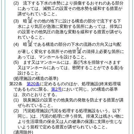
(2)
流下する下水の水勢により損傷するおそれのある部分
にあっては、減勢工の設置その他水勢を緩和する措置が
講ぜられていること。
きょ
(3)
暗
その他の地下に設ける構造の部分で流下する下
渠
水により気圧が急激に変動する箇所にあっては、排気口
の設置その他気圧の急激な変動を緩和する措置が講ぜら
れていること。
きょ
(4)
暗
である構造の部分の下水の流路の方向又は勾配
渠
きょ
が著しく変化する箇所その他管
の清掃上必要な箇所に
渠
あっては、マンホールを設けること。
(5)
ます又はマンホールには、蓋
(汚水を排除すべきます
又はマンホールにあっては、密閉することができる蓋)
を
設けること。
(処理施設の構造の基準)
第22条
第20条
に定めるもののほか、処理施設
(終末処理場
であるものに限る。
第2号
において同じ。)
の構造の基準
は、次のとおりとする。
(1)
脱臭施設の設置その他臭気の発散を防止する措置が講
ぜられていること。
(2)
汚泥処理施設
(汚泥を処理する処理施設をいう。以下
同じ。)
は、汚泥の処理に伴う排気、排液又は残さい物に
より生活環境の保全又は人の健康の保護に支障が生じな
いよう規程で定める措置が講ぜられていること。
(適用除外)