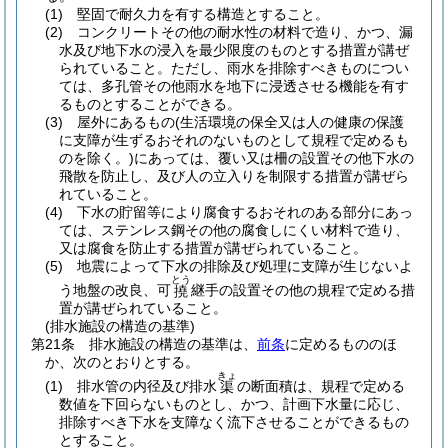
(1)
堅固で耐久力を有する構造とすること。
(2)
コンクリートその他の耐水性の材料で造り、かつ、漏
水及び地下水の浸入を最少限度のものとする措置が講ぜ
られていること。
ただし、雨水を排除すべきものについ
ては、多孔管その他雨水を地下に浸透させる機能を有す
るものとすることができる。
(3)
屋外にあるもの
(生活環境の保全又は人の健康の保護
に支障が生ずるおそれのないものとして規程で定めるも
のを除く。)
にあっては、覆い又は柵の設置その他下水の
飛散を防止し、及び人の立入りを制限する措置が講ぜら
れていること。
(4)
下水の貯留等により腐食するおそれのある部分にあっ
ては、ステンレス鋼その他の腐食しにくい材料で造り、
又は腐食を防止する措置が講ぜられていること。
(5)
地震によって下水の排除及び処理に支障が生じないよ
とう
う地盤の改良、可
継手の設置その他の規程で定める措
撓
置が講ぜられていること。
(排水施設の構造の基準)
第21条
排水施設の構造の基準は、
前条
に定めるもののほ
か、次のとおりとする。
きょ
(1)
排水管の内径及び排水
の断面積は、規程で定める
渠
数値を下回らないものとし、かつ、計画下水量に応じ、
排除すべき下水を支障なく流下させることができるもの
とすること。