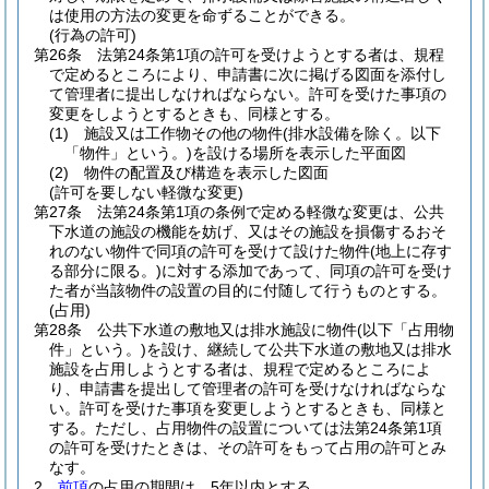
は使用の方法の変更を命ずることができる。
(行為の許可)
第26条
法第24条第1項の許可を受けようとする者は、規程
で定めるところにより、申請書に次に掲げる図面を添付し
て管理者に提出しなければならない。
許可を受けた事項の
変更をしようとするときも、同様とする。
(1)
施設又は工作物その他の物件
(排水設備を除く。以下
「物件」という。)
を設ける場所を表示した平面図
(2)
物件の配置及び構造を表示した図面
(許可を要しない軽微な変更)
第27条
法第24条第1項の条例で定める軽微な変更は、公共
下水道の施設の機能を妨げ、又はその施設を損傷するおそ
れのない物件で同項の許可を受けて設けた物件
(地上に存す
る部分に限る。)
に対する添加であって、同項の許可を受け
た者が当該物件の設置の目的に付随して行うものとする。
(占用)
第28条
公共下水道の敷地又は排水施設に物件
(以下「占用物
件」という。)
を設け、継続して公共下水道の敷地又は排水
施設を占用しようとする者は、規程で定めるところによ
り、申請書を提出して管理者の許可を受けなければならな
い。
許可を受けた事項を変更しようとするときも、同様と
する。
ただし、占用物件の設置については法第24条第1項
の許可を受けたときは、その許可をもって占用の許可とみ
なす。
2
前項
の占用の期間は、5年以内とする。