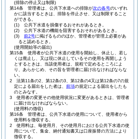
(排除の停止又は制限)
第14条
管理者は、公共下水道への排除が
次の各号
のいずれ
かに該当するときは、排除を停止させ、又は制限すること
ができる。
(1)
公共下水道を損傷するおそれがあるとき。
(2)
公共下水道の機能を阻害するおそれがあるとき。
(3)
前2号
に掲げるもののほか、管理者が管理上必要があ
ると認めるとき。
(使用開始等の届出)
第15条
使用者が公共下水道の使用を開始し、休止し、若し
くは廃止し、又は現に休止しているその使用を再開しよう
とするときは、当該使用者は、規程で定めるところによ
り、あらかじめ、その旨を管理者に届け出なければならな
い。
2
法第11条の2、第12条の3、第12条の4又は第12条の7の規
定による届出をした者は、
前項
の規定による届出をしたも
のとみなす。
3
使用者の変更その他使用状況に変更があるときは、管理者
に届け出なければならない。
(使用料の徴収)
第16条
管理者は、公共下水道の使用について、使用者から
使用料を徴収する。
2
使用料は、毎使用月、その使用月における公共下水道の使
用について、集金、納付通知書又は口座振替の方法により
徴収する。