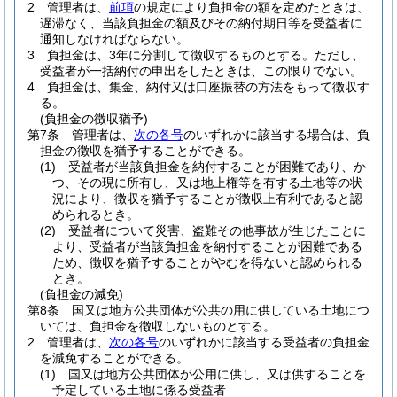
2
管理者は、
前項
の規定により負担金の額を定めたときは、
遅滞なく、当該負担金の額及びその納付期日等を受益者に
通知しなければならない。
3
負担金は、3年に分割して徴収するものとする。
ただし、
受益者が一括納付の申出をしたときは、この限りでない。
4
負担金は、集金、納付又は口座振替の方法をもって徴収す
る。
(負担金の徴収猶予)
第7条
管理者は、
次の各号
のいずれかに該当する場合は、負
担金の徴収を猶予することができる。
(1)
受益者が当該負担金を納付することが困難であり、か
つ、その現に所有し、又は地上権等を有する土地等の状
況により、徴収を猶予することが徴収上有利であると認
められるとき。
(2)
受益者について災害、盗難その他事故が生じたことに
より、受益者が当該負担金を納付することが困難である
ため、徴収を猶予することがやむを得ないと認められる
とき。
(負担金の減免)
第8条
国又は地方公共団体が公共の用に供している土地につ
いては、負担金を徴収しないものとする。
2
管理者は、
次の各号
のいずれかに該当する受益者の負担金
を減免することができる。
(1)
国又は地方公共団体が公用に供し、又は供することを
予定している土地に係る受益者