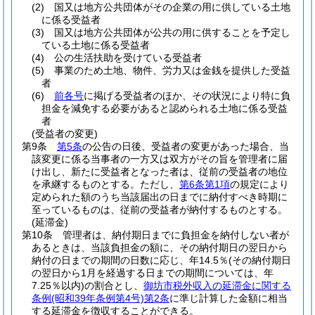
(2)
国又は地方公共団体がその企業の用に供している土地
に係る受益者
(3)
国又は地方公共団体が公共の用に供することを予定し
ている土地に係る受益者
(4)
公の生活扶助を受けている受益者
(5)
事業のため土地、物件、労力又は金銭を提供した受益
者
(6)
前各号
に掲げる受益者のほか、その状況により特に負
担金を減免する必要があると認められる土地に係る受益
者
(受益者の変更)
第9条
第5条
の公告の日後、受益者の変更があった場合、当
該変更に係る当事者の一方又は双方がその旨を管理者に届
け出し、新たに受益者となった者は、従前の受益者の地位
を承継するものとする。
ただし、
第6条第1項
の規定により
定められた額のうち当該届出の日までに納付すべき時期に
至っているものは、従前の受益者が納付するものとする。
(延滞金)
第10条
管理者は、納付期日までに負担金を納付しない者が
あるときは、当該負担金の額に、その納付期日の翌日から
納付の日までの期間の日数に応じ、年14.5％
(その納付期日
の翌日から1月を経過する日までの期間については、年
7.25％以内)
の割合とし、
御坊市税外収入の延滞金に関する
条例
(昭和39年条例第4号)
第2条
に準じ計算した金額に相当
する延滞金を徴収することができる。