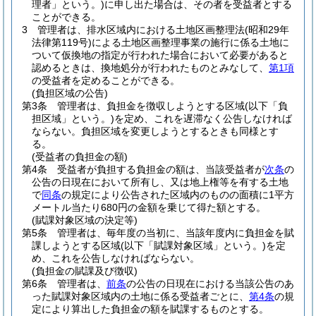
理者」という。)
に申し出た場合は、その者を受益者とする
ことができる。
3
管理者は、排水区域内における土地区画整理法
(昭和29年
法律第119号)
による土地区画整理事業の施行に係る土地に
ついて仮換地の指定が行われた場合において必要があると
認めるときは、換地処分が行われたものとみなして、
第1項
の受益者を定めることができる。
(負担区域の公告)
第3条
管理者は、負担金を徴収しようとする区域
(以下「負
担区域」という。)
を定め、これを遅滞なく公告しなければ
ならない。
負担区域を変更しようとするときも同様とす
る。
(受益者の負担金の額)
第4条
受益者が負担する負担金の額は、当該受益者が
次条
の
公告の日現在において所有し、又は地上権等を有する土地
で
同条
の規定により公告された区域内のものの面積に1平方
メートル当たり680円の金額を乗じて得た額とする。
(賦課対象区域の決定等)
第5条
管理者は、毎年度の当初に、当該年度内に負担金を賦
課しようとする区域
(以下「賦課対象区域」という。)
を定
め、これを公告しなければならない。
(負担金の賦課及び徴収)
第6条
管理者は、
前条
の公告の日現在における当該公告のあ
った賦課対象区域内の土地に係る受益者ごとに、
第4条
の規
定により算出した負担金の額を賦課するものとする。