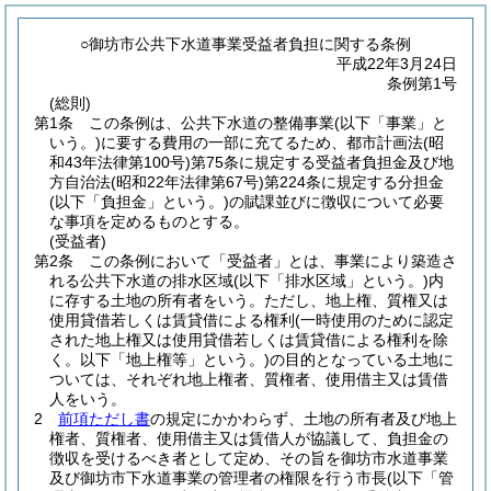
○御坊市公共下水道事業受益者負担に関する条例
平成22年3月24日
条例第1号
(総則)
第1条
この条例は、公共下水道の整備事業
(以下「事業」と
いう。)
に要する費用の一部に充てるため、都市計画法
(昭
和43年法律第100号)
第75条に規定する受益者負担金及び地
方自治法
(昭和22年法律第67号)
第224条に規定する分担金
(以下「負担金」という。)
の賦課並びに徴収について必要
な事項を定めるものとする。
(受益者)
第2条
この条例において「受益者」とは、事業により築造さ
れる公共下水道の排水区域
(以下「排水区域」という。)
内
に存する土地の所有者をいう。
ただし、地上権、質権又は
使用貸借若しくは賃貸借による権利
(一時使用のために認定
された地上権又は使用貸借若しくは賃貸借による権利を除
く。以下「地上権等」という。)
の目的となっている土地に
ついては、それぞれ地上権者、質権者、使用借主又は賃借
人をいう。
2
前項ただし書
の規定にかかわらず、土地の所有者及び地上
権者、質権者、使用借主又は賃借人が協議して、負担金の
徴収を受けるべき者として定め、その旨を御坊市水道事業
及び御坊市下水道事業の管理者の権限を行う市長
(以下「管