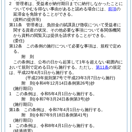
2
管理者は、受益者が納付期日までに納付しなかったことに
ついてやむを得ない事由があると認める場合には、
前項
の
延滞金を免除することができる。
(資料の提供等)
第11条
管理者は、負担金の賦課及び徴収について受益者に
関する資産の状況、その他必要な事項について各関係機関
から資料の閲覧又は提供を請求することができる。
(委任)
第12条
この条例の施行について必要な事項は、規程で定め
る。
附
則
この条例は、公布の日から起算して1年を超えない範囲内に
おいて規則で定める日から施行する。
ただし、
第11条
の規定
は、平成22年4月1日から施行する。
(平成23年規則第7号で平成23年3月7日から施行)
附
則
(令和4年12月14日
条例第26号)
抄
(施行期日)
1
この条例は、令和5年4月1日から施行する。
附
則
(令和7年3月24日
条例第3号)
抄
(施行期日)
第1条
この条例は、令和7年4月1日から施行する。
附
則
(令和7年9月18日
条例第41号)
(施行期日)
1
この条例は、令和8年4月1日から施行する。
(経過措置)