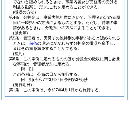
でないと認められるときは、事業内容及び受益者の受ける
利益を勘案して別にこれを定めることができる。
(徴収の方法)
第4条
分担金は、事業実施年度において、管理者の定める期
日に一時払いの方法によるものとする。
ただし、特別の事
情があるときは、分割払いの方法によることができる。
(減免等)
第5条
管理者は、天災その他特別の事情があると認められる
ときは、
前条
の規定にかかわらず分担金の徴収を猶予し、
又はその額を減免することができる。
(補則)
第6条
この条例に定めるもののほか分担金の徴収に関し必要
な事項は、管理者が別に定める。
附
則
この条例は、公布の日から施行する。
附
則
(令和7年3月24日
条例第3号)
抄
(施行期日)
第1条
この条例は、令和7年4月1日から施行する。