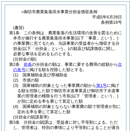
○御坊市農業集落排水事業分担金徴収条例
平成5年6月28日
条例第18号
(趣旨)
第1条
この条例は、農業集落の生活環境の改善を図るために
本市が施行する農業集落排水事業
(以下「事業」という。)
の事業費に充てるため、当該事業の受益者から徴収する分
担金
(以下「分担金」という。)
の額及び賦課徴収に関し、
必要な事項を定めるものとする。
(分担金の額)
第2条
前条
の分担金の額は、事業に要する費用の総額から
次
の各号
に掲げる額を控除した額とする。
(1)
国庫補助金及び県補助金
(2)
市債の額
(3)
国庫補助の対象となった事業費の額から
第1号
に掲げ
る額を控除した額で御坊市水道事業及び御坊市下水道事
業の管理者の権限を行う市長
(以下「管理者」という。)
が別に定める率を乗じて算定した額
(4)
国庫補助の対象とならない事業費の額で管理者が別に
定める率を乗じて算定した額
(分担金の賦課基準)
第3条
分担金の賦課は、受益者に対し平等割による。
ただ
し、管理者は、特別の事情により平等割によることが適当