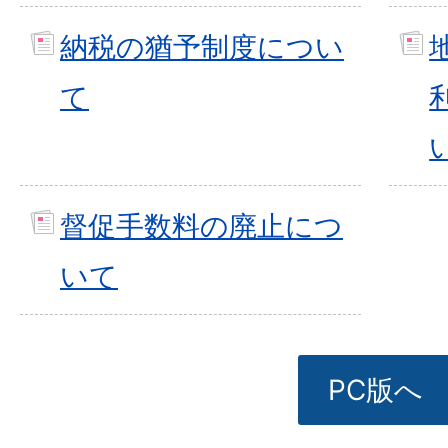
納税の猶予制度につい
て
督促手数料の廃止につ
いて
PC版へ