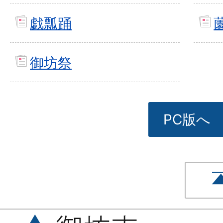
戯瓢踊
御坊祭
PC版へ