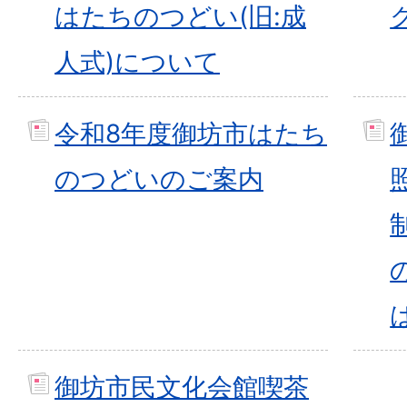
はたちのつどい(旧:成
人式)について
令和8年度御坊市はたち
のつどいのご案内
御坊市民文化会館喫茶