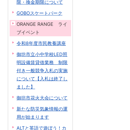
限・換金期限について
GOBOスケートパーク
ORANGE RANGE ライ
ブイベント
令和8年度市民教養講座
御坊市立小中学校LED照
明設備賃貸借業務 制限
付き一般競争入札の実施
について【入札は終了し
ました】
御坊市花火大会について
新たな防災気象情報の運
用が始まります
ALTと英語で遊ぼう！カ