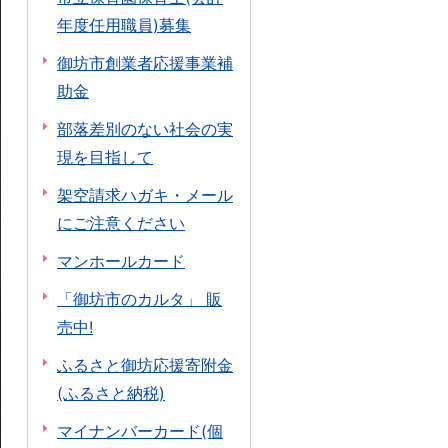
年度任用職員)募集
御坊市創業者応援事業補
助金
部落差別のない社会の実
現を目指して
架空請求ハガキ・メール
にご注意ください
マンホールカード
「御坊市のカルタ」 販
売中!
ふるさと御坊応援寄附金
(ふるさと納税)
マイナンバーカード(個