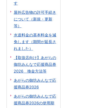
す
屋外広告物の許可手続き
について（新規・更新
等）
水道料金の基本料金を減
免します（期間が延長さ
れました）
【取扱店向け】あがらの
御坊みんなで応援商品券
2026 換金方法等
あがらの御坊みんなで応
援商品券2026
あがらの御坊みんなで応
援商品券2026の使用期