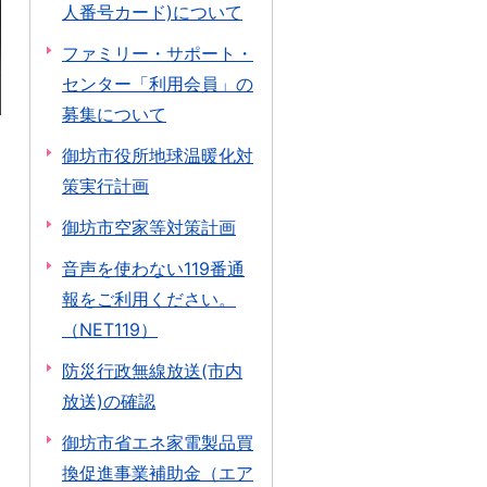
人番号カード)について
ファミリー・サポート・
センター「利用会員」の
募集について
御坊市役所地球温暖化対
策実行計画
御坊市空家等対策計画
音声を使わない119番通
報をご利用ください。
（NET119）
防災行政無線放送(市内
放送)の確認
御坊市省エネ家電製品買
換促進事業補助金（エア