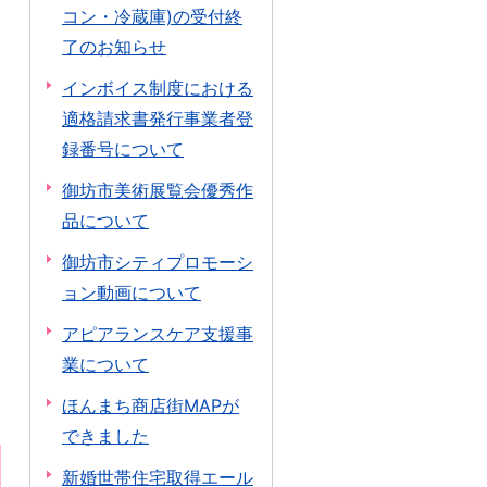
コン・冷蔵庫)の受付終
了のお知らせ
インボイス制度における
適格請求書発行事業者登
録番号について
御坊市美術展覧会優秀作
品について
御坊市シティプロモーシ
ョン動画について
アピアランスケア支援事
業について
ほんまち商店街MAPが
できました
新婚世帯住宅取得エール