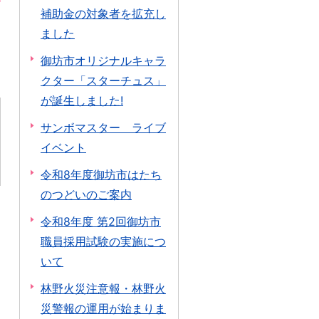
補助金の対象者を拡充し
ました
御坊市オリジナルキャラ
クター「スターチュス」
が誕生しました!
サンボマスター ライブ
イベント
令和8年度御坊市はたち
のつどいのご案内
令和8年度 第2回御坊市
職員採用試験の実施につ
いて
林野火災注意報・林野火
災警報の運用が始まりま