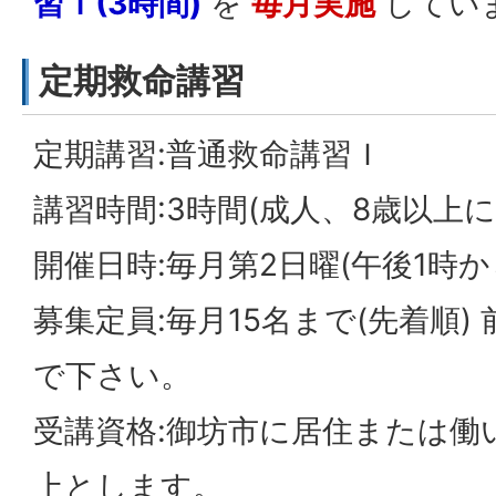
習Ｉ(3時間)
を
毎月実施
してい
定期救命講習
定期講習:普通救命講習Ｉ
講習時間:3時間(成人、8歳以上
開催日時:毎月第2日曜(午後1時か
募集定員:毎月15名まで(先着順
で下さい。
受講資格:御坊市に居住または働
上とします。