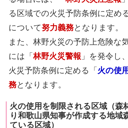
る区域での火災予防条例に定め
について
努力義務
となります。
また、林野火災の予防上危険な
には「
林野火災警報
」を発令し
火災予防条例に定める「
火の使
務
となります。
火の使用を制限される区域（森
り和歌山県知事が作成する地域
ている区域）