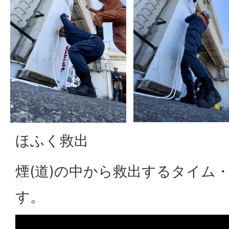
ほふく救出
煙(道)の中から救出するタイム
す。