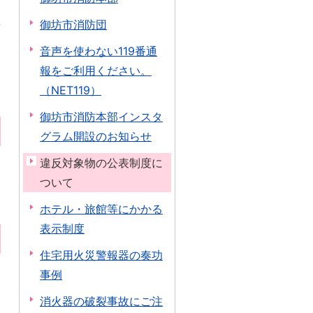
御坊市消防団
音声を使わない119番通
報をご利用ください。
（NET119）
御坊市消防本部インスタ
グラム開設のお知らせ
違反対象物の公表制度に
ついて
ホテル・旅館等にかかる
表示制度
住宅用火災警報器の奏功
事例
消火器の破裂事故にご注