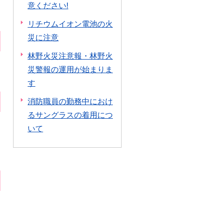
意ください!
リチウムイオン電池の火
災に注意
林野火災注意報・林野火
災警報の運用が始まりま
す
消防職員の勤務中におけ
るサングラスの着用につ
いて