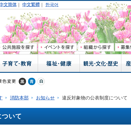
中文简体
｜
中文繁體
｜
한국어
す
消防本部
お知らせ
違反対象物の公表制度について
について