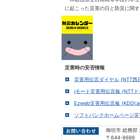
に起こった災害の日と防災に関す
災害時の安否情報
災害用伝言ダイヤル (NTT西
iモード災害用伝言板 (NTT
Ezweb災害用伝言板 (KDDI:
ソフトバンクホームページ災害用
御坊市 総務部
〒644-8686