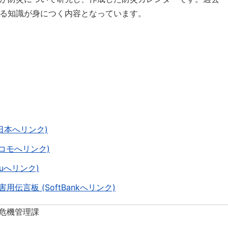
る知識が身につく内容となっています。
日本へリンク)
ドコモへリンク)
auへリンク)
伝言板 (SoftBankへリンク)
 危機管理課