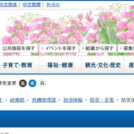
中文简体
｜
中文繁體
｜
한국어
す
総務部
危機管理課
担当情報
防災・災害
防災