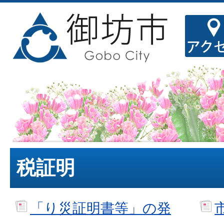
税証明
「り災証明書等」の発