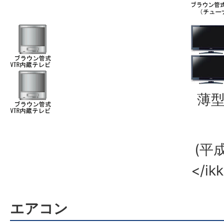
薄
(平
</ik
エアコン