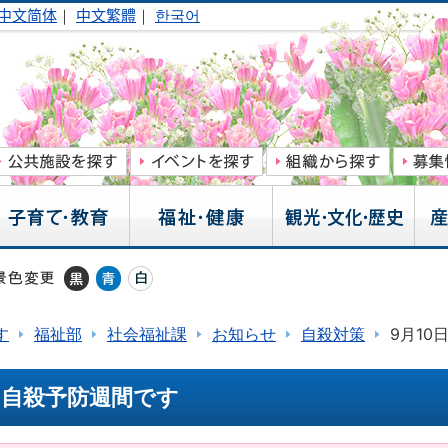
中文简体
｜
中文繁體
｜
한국어
す
福祉部
社会福祉課
お知らせ
自殺対策
9月10
日は自殺予防週間です