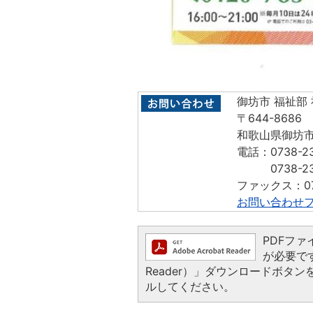
御坊市 福祉部
〒644-8686
和歌山県御坊市
電話：0738-2
0738-23
ファックス：07
お問い合わせ
PDFファイ
が必要です
Reader）」ダウンロードボ
ルしてください。