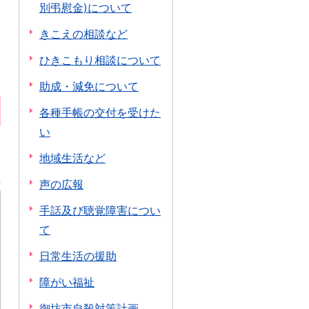
別弔慰金)について
きこえの相談など
ひきこもり相談について
助成・減免について
各種手帳の交付を受けた
い
地域生活など
声の広報
手話及び聴覚障害につい
て
日常生活の援助
障がい福祉
御坊市自殺対策計画