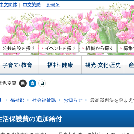
中文简体
｜
中文繁體
｜
한국어
す
福祉部
社会福祉課
お知らせ
最高裁判決を踏まえ
生活保護費の追加給付