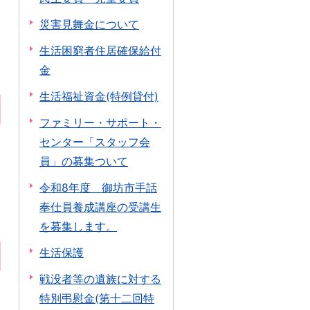
災害見舞金について
生活困窮者住居確保給付
金
生活福祉資金(特例貸付)
ファミリー・サポート・
センター「スタッフ会
員」の募集ついて
令和8年度 御坊市手話
奉仕員養成講座の受講生
を募集します。
生活保護
戦没者等の遺族に対する
特別弔慰金(第十二回特