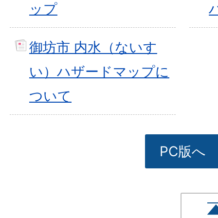
ップ
御坊市 内水（ないす
い）ハザードマップに
ついて
PC版へ