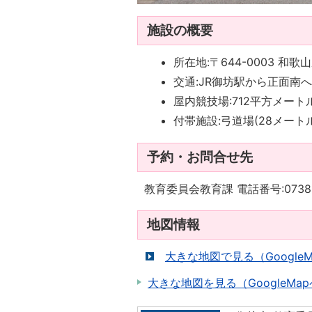
施設の概要
所在地:〒644-0003 和歌
交通:JR御坊駅から正面南
屋内競技場:712平方メート
付帯施設:弓道場(28メートル
予約・お問合せ先
教育委員会教育課 電話番号:0738-2
地図情報
大きな地図で見る（Google
大きな地図を見る（GoogleMa