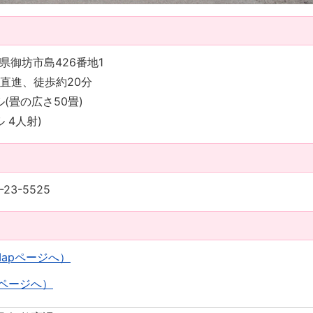
山県御坊市島426番地1
へ直進、徒歩約20分
ル(畳の広さ50畳)
 4人射)
3-5525
Mapページへ）
pページへ）