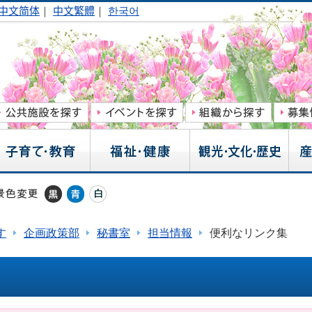
中文简体
｜
中文繁體
｜
한국어
す
企画政策部
秘書室
担当情報
便利なリンク集