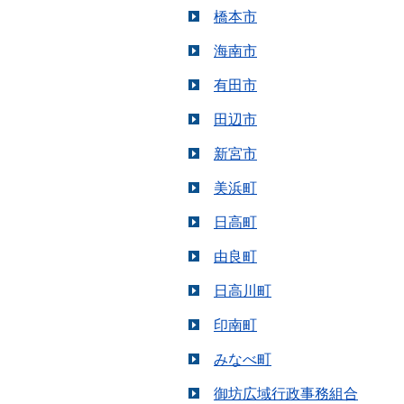
橋本市
海南市
有田市
田辺市
新宮市
美浜町
日高町
由良町
日高川町
印南町
みなべ町
御坊広域行政事務組合