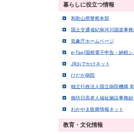
暮らしに役立つ情報
和歌山県警察本部
国土交通省紀南河川国道事務
気象庁ホームページ
e-Tax(国税電子申告・納税シ
JRおでかけネット
ひだか病院
独立行政法人国立病院機構 
御坊日高老人福祉施設事務組
わかやま医療情報ネット
教育・文化情報