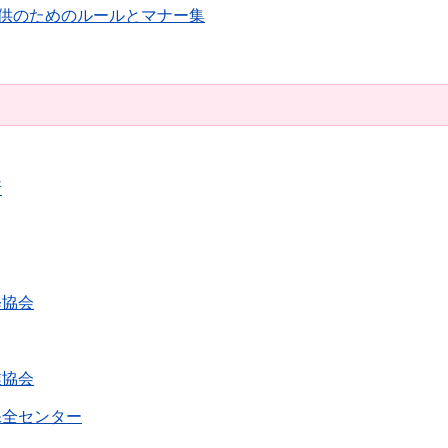
供のためのルールとマナー集
所
修協会
業協会
保全センター