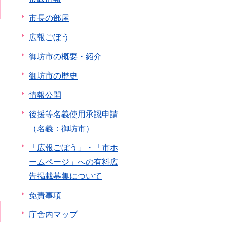
市長の部屋
広報ごぼう
御坊市の概要・紹介
御坊市の歴史
情報公開
後援等名義使用承認申請
（名義：御坊市）
「広報ごぼう」・「市ホ
ームページ」への有料広
告掲載募集について
免責事項
庁舎内マップ