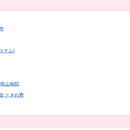
所
ステム)
和歌山病院
合 ときわ寮