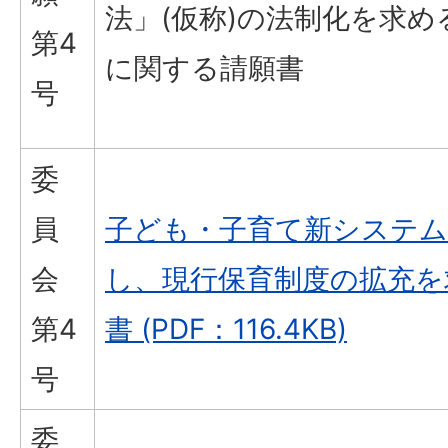
法」(仮称)の法制化を求め
第4
に関する請願書
号
委
員
子ども・子育て新システム
会
し、現行保育制度の拡充を
第4
書 (PDF：116.4KB)
号
委