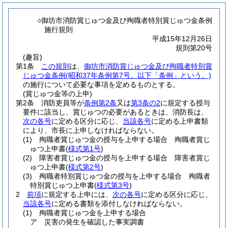
○御坊市消防賞じゅつ金及び殉職者特別賞じゅつ金条例
施行規則
平成15年12月26日
規則第20号
(趣旨)
第1条
この規則
は、
御坊市消防賞じゅつ金及び殉職者特別賞
じゅつ金条例
(昭和37年条例第7号。以下「条例」という。)
の施行について必要な事項を定めるものとする。
(賞じゅつ金等の上申)
第2条
消防吏員等が
条例第2条
又は
第3条の2
に規定する授与
要件に該当し、賞じゅつの必要があるときは、消防長は、
次の各号
に定める区分に応じ、
当該各号
に定める上申書類
により、市長に上申しなければならない。
(1)
殉職者賞じゅつ金の授与を上申する場合 殉職者賞じ
ゅつ上申書
(
様式第1号
)
(2)
障害者賞じゅつ金の授与を上申する場合 障害者賞じ
ゅつ上申書
(
様式第2号
)
(3)
殉職者特別賞じゅつ金の授与を上申する場合 殉職者
特別賞じゅつ上申書
(
様式第3号
)
2
前項
に規定する上申には、
次の各号
に定める区分に応じ、
当該各号
に定める書類を添付しなければならない。
(1)
殉職者賞じゅつ金を上申する場合
ア
災害の発生を確認した事実調書