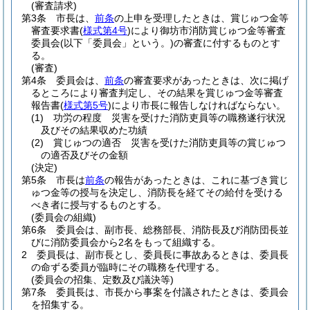
(審査請求)
第3条
市長は、
前条
の上申を受理したときは、賞じゅつ金等
審査要求書
(
様式第4号
)
により御坊市消防賞じゅつ金等審査
委員会
(以下「委員会」という。)
の審査に付するものとす
る。
(審査)
第4条
委員会は、
前条
の審査要求があったときは、次に掲げ
るところにより審査判定し、その結果を賞じゅつ金等審査
報告書
(
様式第5号
)
により市長に報告しなければならない。
(1)
功労の程度 災害を受けた消防吏員等の職務遂行状況
及びその結果収めた功績
(2)
賞じゅつの適否 災害を受けた消防吏員等の賞じゅつ
の適否及びその金額
(決定)
第5条
市長は
前条
の報告があったときは、これに基づき賞じ
ゅつ金等の授与を決定し、消防長を経てその給付を受ける
べき者に授与するものとする。
(委員会の組織)
第6条
委員会は、副市長、総務部長、消防長及び消防団長並
びに消防委員会から2名をもって組織する。
2
委員長は、副市長とし、委員長に事故あるときは、委員長
の命ずる委員が臨時にその職務を代理する。
(委員会の招集、定数及び議決等)
第7条
委員長は、市長から事案を付議されたときは、委員会
を招集する。