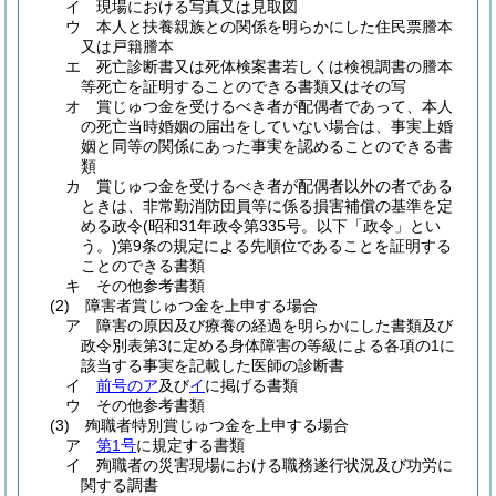
イ
現場における写真又は見取図
ウ
本人と扶養親族との関係を明らかにした住民票謄本
又は戸籍謄本
エ
死亡診断書又は死体検案書若しくは検視調書の謄本
等死亡を証明することのできる書類又はその写
オ
賞じゅつ金を受けるべき者が配偶者であって、本人
の死亡当時婚姻の届出をしていない場合は、事実上婚
姻と同等の関係にあった事実を認めることのできる書
類
カ
賞じゅつ金を受けるべき者が配偶者以外の者である
ときは、非常勤消防団員等に係る損害補償の基準を定
める政令
(昭和31年政令第335号。以下「政令」とい
う。)
第9条の規定による先順位であることを証明する
ことのできる書類
キ
その他参考書類
(2)
障害者賞じゅつ金を上申する場合
ア
障害の原因及び療養の経過を明らかにした書類及び
政令別表第3に定める身体障害の等級による各項の1に
該当する事実を記載した医師の診断書
イ
前号のア
及び
イ
に掲げる書類
ウ
その他参考書類
(3)
殉職者特別賞じゅつ金を上申する場合
ア
第1号
に規定する書類
イ
殉職者の災害現場における職務遂行状況及び功労に
関する調書