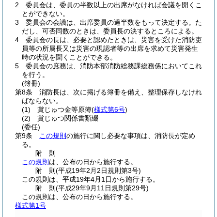
2
委員会は、委員の半数以上の出席がなければ会議を開くこ
とができない。
3
委員会の会議は、出席委員の過半数をもって決定する。
た
だし、可否同数のときは、委員長の決するところによる。
4
委員会の長は、必要と認めたときは、災害を受けた消防吏
員等の所属長又は災害の現認者等の出席を求めて災害発生
時の状況を聞くことができる。
5
委員会の庶務は、消防本部消防総務課総務係においてこれ
を行う。
(簿冊)
第8条
消防長は、次に掲げる簿冊を備え、整理保存しなけれ
ばならない。
(1)
賞じゅつ金等原簿
(
様式第6号
)
(2)
賞じゅつ関係書類綴
(委任)
第9条
この規則
の施行に関し必要な事項は、消防長が定め
る。
附
則
この規則
は、公布の日から施行する。
附
則
(平成19年2月2日
規則第3号)
この規則は、平成19年4月1日から施行する。
附
則
(平成29年9月11日
規則第29号)
この規則は、公布の日から施行する。
様式第1号