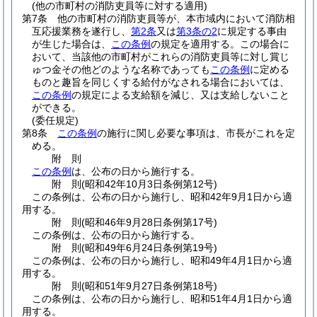
(他の市町村の消防吏員等に対する適用)
第7条
他の市町村の消防吏員等が、本市域内において消防相
互応援業務を遂行し、
第2条
又は
第3条の2
に規定する事由
が生じた場合は、
この条例
の規定を適用する。
この場合に
おいて、当該他の市町村がこれらの消防吏員等に対し賞じ
ゅつ金その他どのような名称であっても
この条例
に定める
ものと趣旨を同じくする給付がなされる場合においては、
この条例
の規定による支給額を減じ、又は支給しないこと
ができる。
(委任規定)
第8条
この条例
の施行に関し必要な事項は、市長がこれを定
める。
附
則
この条例
は、公布の日から施行する。
附
則
(昭和42年10月3日
条例第12号)
この条例は、公布の日から施行し、昭和42年9月1日から適
用する。
附
則
(昭和46年9月28日
条例第17号)
この条例は、公布の日から施行する。
附
則
(昭和49年6月24日
条例第19号)
この条例は、公布の日から施行し、昭和49年4月1日から適
用する。
附
則
(昭和51年9月27日
条例第18号)
この条例は、公布の日から施行し、昭和51年4月1日から適
用する。