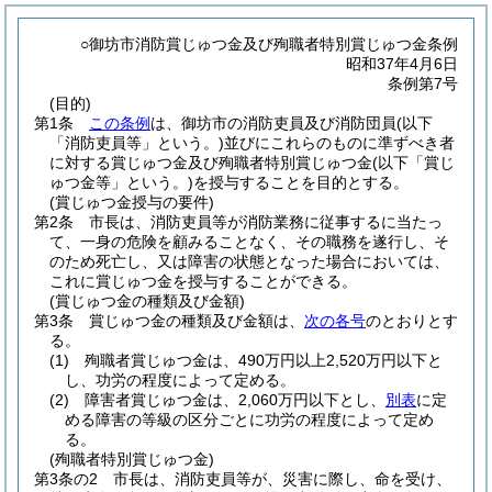
○御坊市消防賞じゅつ金及び殉職者特別賞じゅつ金条例
昭和37年4月6日
条例第7号
(目的)
第1条
この条例
は、御坊市の消防吏員及び消防団員
(以下
「消防吏員等」という。)
並びにこれらのものに準ずべき者
に対する賞じゅつ金及び殉職者特別賞じゅつ金
(以下「賞じ
ゅつ金等」という。)
を授与することを目的とする。
(賞じゅつ金授与の要件)
第2条
市長は、消防吏員等が消防業務に従事するに当たっ
て、一身の危険を顧みることなく、その職務を遂行し、そ
のため死亡し、又は障害の状態となった場合においては、
これに賞じゅつ金を授与することができる。
(賞じゅつ金の種類及び金額)
第3条
賞じゅつ金の種類及び金額は、
次の各号
のとおりとす
る。
(1)
殉職者賞じゅつ金は、490万円以上2,520万円以下と
し、功労の程度によって定める。
(2)
障害者賞じゅつ金は、2,060万円以下とし、
別表
に定
める障害の等級の区分ごとに功労の程度によって定め
る。
(殉職者特別賞じゅつ金)
第3条の2
市長は、消防吏員等が、災害に際し、命を受け、