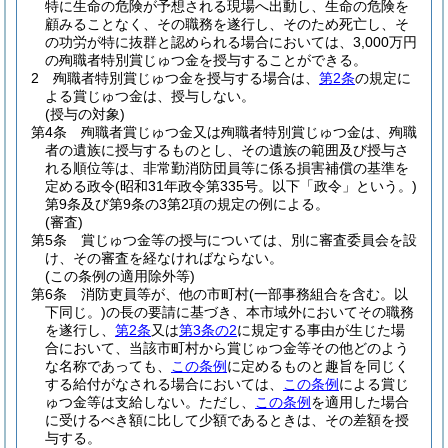
特に生命の危険が予想される現場へ出動し、生命の危険を
顧みることなく、その職務を遂行し、そのため死亡し、そ
の功労が特に抜群と認められる場合においては、3,000万円
の殉職者特別賞じゅつ金を授与することができる。
2
殉職者特別賞じゅつ金を授与する場合は、
第2条
の規定に
よる賞じゅつ金は、授与しない。
(授与の対象)
第4条
殉職者賞じゅつ金又は殉職者特別賞じゅつ金は、殉職
者の遺族に授与するものとし、その遺族の範囲及び授与さ
れる順位等は、非常勤消防団員等に係る損害補償の基準を
定める政令
(昭和31年政令第335号。以下「政令」という。)
第9条及び第9条の3第2項の規定の例による。
(審査)
第5条
賞じゅつ金等の授与については、別に審査委員会を設
け、その審査を経なければならない。
(この条例の適用除外等)
第6条
消防吏員等が、他の市町村
(一部事務組合を含む。以
下同じ。)
の長の要請に基づき、本市域外においてその職務
を遂行し、
第2条
又は
第3条の2
に規定する事由が生じた場
合において、当該市町村から賞じゅつ金等その他どのよう
な名称であっても、
この条例
に定めるものと趣旨を同じく
する給付がなされる場合においては、
この条例
による賞じ
ゅつ金等は支給しない。
ただし、
この条例
を適用した場合
に受けるべき額に比して少額であるときは、その差額を授
与する。