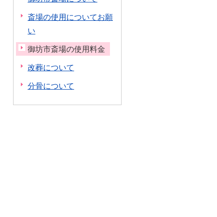
斎場の使用についてお願
い
御坊市斎場の使用料金
改葬について
分骨について