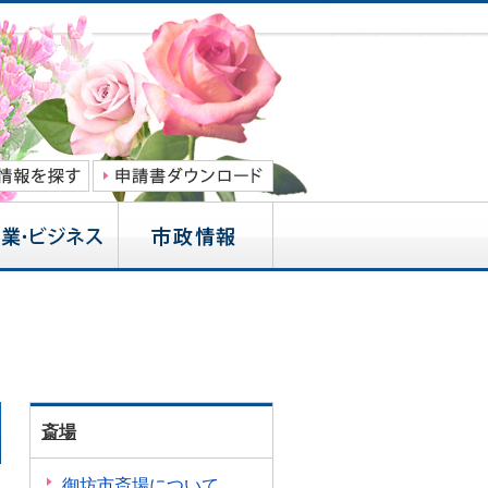
斎場
御坊市斎場について