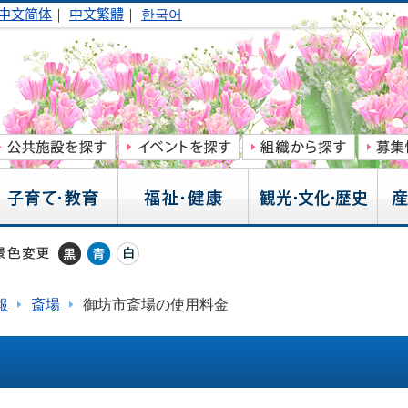
中文简体
｜
中文繁體
｜
한국어
報
斎場
御坊市斎場の使用料金