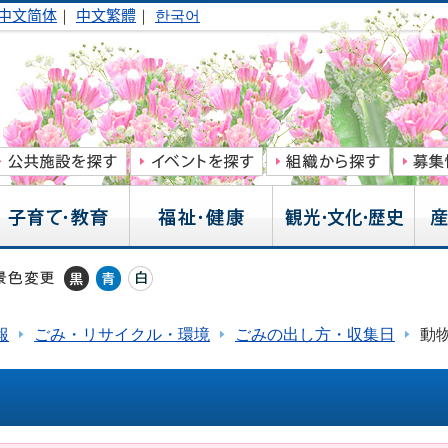
中文简体
｜
中文繁體
｜
한국어
報
ごみ・リサイクル・環境
ごみの出し方・収集日
動