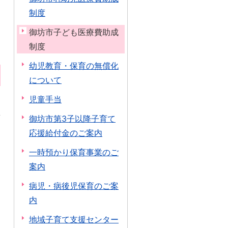
制度
御坊市子ども医療費助成
制度
幼児教育・保育の無償化
について
児童手当
御坊市第3子以降子育て
応援給付金のご案内
一時預かり保育事業のご
案内
病児・病後児保育のご案
内
地域子育て支援センター