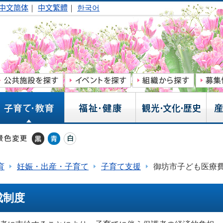
中文简体
｜
中文繁體
｜
한국어
育
妊娠・出産・子育て
子育て支援
御坊市子ども医療
成制度