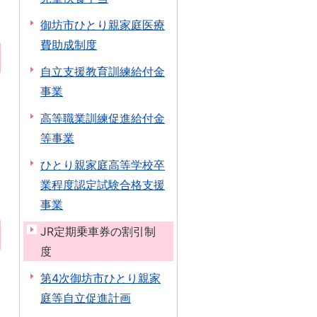
御坊市ひとり親家庭医療
費助成制度
自立支援教育訓練給付金
事業
高等職業訓練促進給付金
等事業
ひとり親家庭高等学校卒
業程度認定試験合格支援
事業
JR定期乗車券の割引制
度
第4次御坊市ひとり親家
庭等自立促進計画