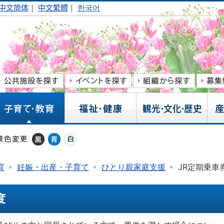
中文简体
｜
中文繁體
｜
한국어
育
妊娠・出産・子育て
ひとり親家庭支援
JR定期乗車
度