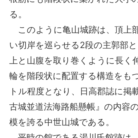
る。
このように亀山城跡は、頂上部
い切岸を巡らせる2段の主郭部
上と山腹を取り巻くように長く
輪を階段状に配置する構造をも
トル程度となり、日高郡誌に掲
古城並道法海路船懸帳』の内容
模を誇る中世山城である。
平時の館である湯川氏館跡は、