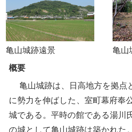
亀山城跡遠景
亀山
概要
亀山城跡は、日高地方を拠点と
に勢力を伸ばした、室町幕府奉
城である。平時の館である湯川
の城として亀山城跡は築かれた