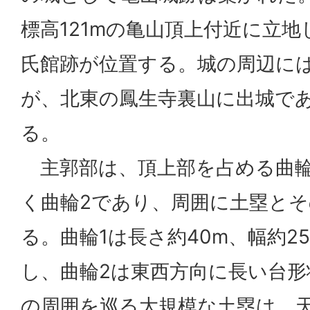
標高121mの亀山頂上付近に立
氏館跡が位置する。城の周辺に
が、北東の鳳生寺裏山に出城で
る。
主郭部は、頂上部を占める曲輪
く曲輪2であり、周囲に土塁と
る。曲輪1は長さ約40m、幅約2
し、曲輪2は東西方向に長い台形
の周囲を巡る大規模な土塁は、