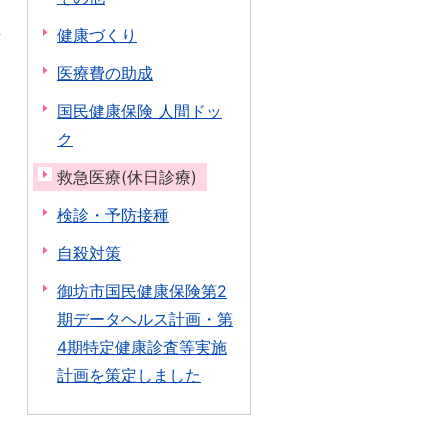
健康づくり
医療費の助成
国民健康保険 人間ドッ
ク
救急医療(休日診療)
検診・予防接種
自殺対策
御坊市国民健康保険第2
期データヘルス計画・第
4期特定健康診査等実施
計画を策定しました