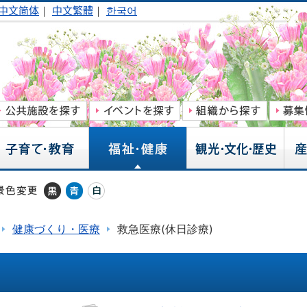
中文简体
｜
中文繁體
｜
한국어
健康づくり・医療
救急医療(休日診療)