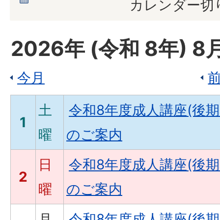
カレンダー切
2026
年 (
令和
8
年)
8
今月
土
令和8年度成人講座(後
1
曜
のご案内
日
令和8年度成人講座(後
2
曜
のご案内
月
令和8年度成人講座(後