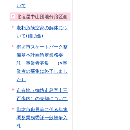
いて
北塩屋中山団地分譲区画
老朽危険空家の解体につ
いて(補助金)
御坊市スケートパーク整
備基本計画策定業務委
託 事業者募集 （※事
業者の募集は終了しまし
た）
市有地（御坊市島字上三
百歩内）の売却について
御坊市職員等に係る年末
調整業務委託一般競争入
札