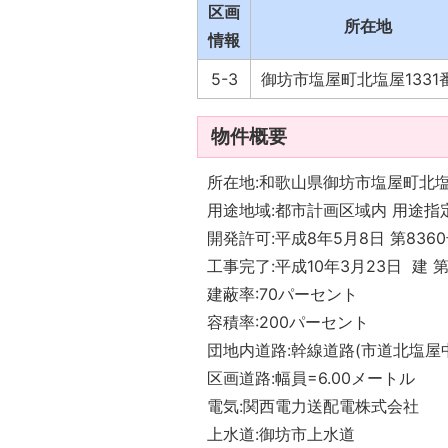
区画
所在地
情報
5-3
御坊市塩屋町北塩屋1331
物件概要
所在地:和歌山県御坊市塩屋町北塩屋
用途地域:都市計画区域内 用途指
開発許可:平成8年5月8日 第836
工事完了:平成10年3月23日 建 第
建蔽率:70パーセント
容積率:200パーセント
団地内道路:幹線道路(市道北塩屋中
区画道路:幅員=6.00メートル
電気:関西電力送配電株式会社
上水道:御坊市上水道