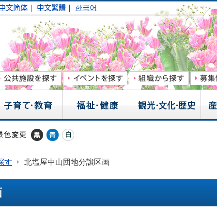
中文简体
｜
中文繁體
｜
한국어
探す
北塩屋中山団地分譲区画
画