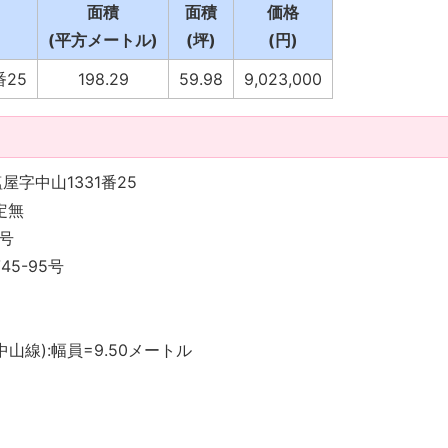
面積
面積
価格
(平方メートル)
(坪)
(円)
番25
198.29
59.98
9,023,000
字中山1331番25
定無
0号
45-95号
山線):幅員=9.50メートル