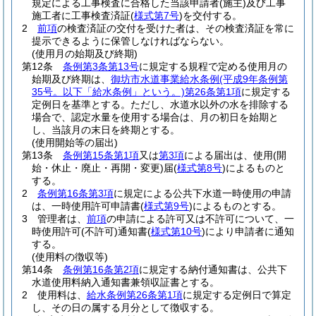
規定による工事検査に合格した当該申請者
(施主)
及び工事
施工者に工事検査済証
(
様式第7号
)
を交付する。
2
前項
の検査済証の交付を受けた者は、その検査済証を常に
提示できるように保管しなければならない。
(使用月の始期及び終期)
第12条
条例第3条第13号
に規定する規程で定める使用月の
始期及び終期は、
御坊市水道事業給水条例
(平成9年条例第
35号。以下「給水条例」という。)
第26条第1項
に規定する
定例日を基準とする。
ただし、水道水以外の水を排除する
場合で、認定水量を使用する場合は、月の初日を始期と
し、当該月の末日を終期とする。
(使用開始等の届出)
第13条
条例第15条第1項
又は
第3項
による届出は、使用
(開
始・休止・廃止・再開・変更)
届
(
様式第8号
)
によるものと
する。
2
条例第16条第3項
に規定による公共下水道一時使用の申請
は、一時使用許可申請書
(
様式第9号
)
によるものとする。
3
管理者は、
前項
の申請による許可又は不許可について、一
時使用許可
(不許可)
通知書
(
様式第10号
)
により申請者に通知
する。
(使用料の徴収等)
第14条
条例第16条第2項
に規定する納付通知書は、公共下
水道使用料納入通知書兼領収証書とする。
2
使用料は、
給水条例第26条第1項
に規定する定例日で算定
し、その日の属する月分として徴収する。