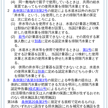
(4)
同一敷地内で親子で使用しているときは、共用の給水
装置であってもその使用水量を排除汚水量とする。
2
条例第17条第3項第2号
の規定による水道水以外の水
(以下
「井水等」という。)
を使用したときの排除汚水量の算定
は、次に定めるところによる。
(1)
井水等のみを使用するときは、水道の計量器と同種又
は類似の計量器を使用者が設置し、当該計量器により検
針した使用水量を排除汚水量とする。
(2)
前号
の計量器を設置できないときは、その居住する家
族人数により
別表
に定める認定水量を排除汚水量とす
る。
(3)
水道水と井水等を併用で使用するときは、
第1号
に規
定する計量器を設置し、当該計量器により検針した使用
水量と水道水の使用水量を併せた水量を排除汚水量とす
る。
(4)
併用の井水等に計量器を設置できないときは、水道水
の使用水量又は
別表
に定める認定水量のどちらか多い方
を排除汚水量とする。
3
条例第17条第3項第3号
の規定による申告書の提出は、具
体的に排除汚水量が把握できる方法を明示した排除汚水量
認定申告書
(
様式第11号
)
によるものとする。
(生活環境の保全又は人の健康の保護に支障が生ずるおそれ
のない排水施設及び処理施設)
第16条
条例第20条第3号
に規定する規程で定めるものは、
次のいずれかに該当する排水施設
(これを補完する施設を含