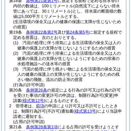
第18条
条例第21条第1号
に規定する規程で定める排水管の
内径の数値は、100ミリメートル
(自然流下によらない排水
管にあっては、30ミリメートル)
とし、排水渠の断面積の数
値は5,000平方ミリメートルとする。
(生活環境の保全又は人の健康の保護に支障が生じないため
の措置)
第19条
条例第22条第2号
及び
第24条第5号
に規定する規程で
定める措置は、次のとおりとする。
(1)
汚泥の処理に伴う排気による生活環境の保全又は人の
健康の保護上の支障が生じないようにするための措置
(2)
汚泥の処理に伴う排液による生活環境の保全又は人の
健康の保護上の支障が生じないようにするための排液の
水処理施設への送水等の措置
(3)
汚泥の処理に伴う残さい物による生活環境の保全又は
人の健康の保護上の支障が生じないようにするための残
さい物の飛散、流出の防止等の措置
(行為の許可申請)
第20条
条例第26条
の規定による行為の許可又は行為の許可
を受けた事項の変更許可の申請は、制限行為許可
(変更)
申
請書
(
様式第12号
)
によるものとする。
2
管理者は、
前項
の申請により許可又は不許可としたとき
は、制限行為許可
(不許可)
通知書
(
様式第13号
)
により当該申
請者に通知する。
(占用の許可申請)
第21条
条例第28条第1項
による占用の許可を受けようとす