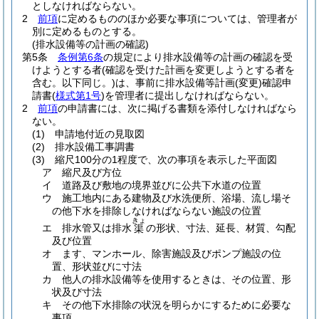
としなければならない。
2
前項
に定めるもののほか必要な事項については、管理者が
別に定めるものとする。
(排水設備等の計画の確認)
第5条
条例第6条
の規定により排水設備等の計画の確認を受
けようとする者
(確認を受けた計画を変更しようとする者を
含む。以下同じ。)
は、事前に排水設備等計画
(変更)
確認申
請書
(
様式第1号
)
を管理者に提出しなければならない。
2
前項
の申請書には、次に掲げる書類を添付しなければなら
ない。
(1)
申請地付近の見取図
(2)
排水設備工事調書
(3)
縮尺100分の1程度で、次の事項を表示した平面図
ア
縮尺及び方位
イ
道路及び敷地の境界並びに公共下水道の位置
ウ
施工地内にある建物及び水洗便所、浴場、流し場そ
の他下水を排除しなければならない施設の位置
きょ
エ
排水管又は排水
の形状、寸法、延長、材質、勾配
渠
及び位置
オ
ます、マンホール、除害施設及びポンプ施設の位
置、形状並びに寸法
カ
他人の排水設備等を使用するときは、その位置、形
状及び寸法
キ
その他下水排除の状況を明らかにするために必要な
事項