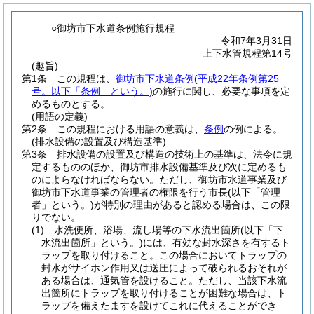
○御坊市下水道条例施行規程
令和7年3月31日
上下水管規程第14号
(趣旨)
第1条
この規程は、
御坊市下水道条例
(平成22年条例第25
号。以下「条例」という。)
の施行に関し、必要な事項を定
めるものとする。
(用語の定義)
第2条
この規程における用語の意義は、
条例
の例による。
(排水設備の設置及び構造基準)
第3条
排水設備の設置及び構造の技術上の基準は、法令に規
定するもののほか、御坊市排水設備基準及び次に定めるも
のによらなければならない。
ただし、御坊市水道事業及び
御坊市下水道事業の管理者の権限を行う市長
(以下「管理
者」という。)
が特別の理由があると認める場合は、この限
りでない。
(1)
水洗便所、浴場、流し場等の下水流出箇所
(以下「下
水流出箇所」という。)
には、有効な封水深さを有するト
ラップを取り付けること。
この場合においてトラップの
封水がサイホン作用又は送圧によって破られるおそれが
ある場合は、通気管を設けること。
ただし、当該下水流
出箇所にトラップを取り付けることが困難な場合は、ト
ラップを備えたますを設けてこれに代えることができ