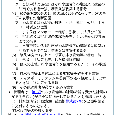
ク
当該申請に係る計画が排水設備等の増設又は改築の
計画である場合は、増設又は改築する部分
(4)
横の縮尺200分の1、縦の縮尺20分の1程度で、次の事
項を表示した縦断面図
ア
排水管又は排水渠の形状、寸法、延長、勾配、土被
り、材質及び位置
イ
ます又はマンホールの種類、形状、寸法及び位置
ウ
排水管又は排水渠の末端を基準とした地表及び管底
までの高さ
エ
当該申請に係る計画が排水設備等の増設又は改築の
計画である場合は、増設又は改築する部分
(5)
縮尺50分の1以上で、必要な排水設備等の構造、能
力、形状、寸法等を表示した構造詳細図
(6)
他人の土地、排水設備等を使用するときは、その承諾
書
(7)
排水設備等工事施工による現状等を確認する書類
(8)
ディスポーザシステムを公共下水道へ接続しようとす
るときは、別に定める書類
(9)
その他管理者が必要と認める書類
3
管理者は、
第1項
の排水設備等の計画
(確認を受けた計画の
変更を含む。)
が法令等に適合していることを確認したとき
は、排水設備等計画
(変更)
確認書
(
様式第2号
)
を当該申請者
に交付するものとする。
(排水設備等の軽微な変更)