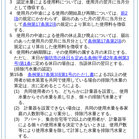
3
認定水量による使用料については、使用月の翌月に当月分
として徴収する。
4
使用月の中途による使用の開始及び再開については、
前2
項
の規定にかかわらず、届出のあった月の翌月に当月分と
して
条例第17条第2項
の規定により算出した使用料を徴収
する。
5
使用月の中途による使用の休止及び廃止については、届出
のあった使用月の翌月に当月分として
条例第17条第2項
の
規定により算出した使用料を徴収する。
6
使用料の納期限は、その使用料の属する月の末日とする。
ただし、末日が
御坊市の休日を定める条例
(平成2年条例第3
号)
第1条
に定める休日の場合は、当該休日の翌日とする。
(排除汚水量の認定)
第15条
条例第17条第3項第1号のただし書
による2以上の使
用者が給水装置を共同で使用している場合の排除汚水量の
算定は、次に定めるところによる。
(1)
共同使用者のうち、どちらかに計量器を設置し、使用
水量からその水量を差し引き、個々の排除汚水量とす
る。
(2)
計量器を設置できない場合は、共同の使用水量を各家
庭の人数割等により案分し、排除汚水量とする。
(3)
アパート、集合住宅等で2以上の使用者が、計量器等
による個々の使用水量を決定できないときは、使用戸数
等により使用水量を除して計算した水量を排除汚水量と
する。