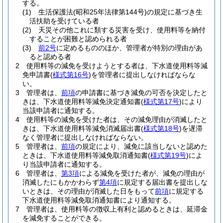
する。
(1)
生活保護法
(昭和25年法律第144号)
の規定に基づき生
活扶助を受けている者
(2)
天災その他これに類する災害を受け、使用料等を納付
することが困難と認められる者
(3)
前2号
に定めるもののほか、管理者が特別の理由があ
ると認める者
2
使用料等の減免を受けようとする者は、下水道使用料等減
免申請書
(
様式第16号
)
を管理者に提出しなければならな
い。
3
管理者は、
前項
の申請書に基づき減免の可否を決定したと
きは、下水道使用料等減免決定通知書
(
様式第17号
)
により
当該申請者に通知する。
4
使用料等の減免を受けた者は、その減免理由が消滅したと
きは、下水道使用料等減免消滅届出書
(
様式第18号
)
を遅滞
なく管理者に提出しなければならない。
5
管理者は、
前項
の規定により、減免に該当しないと認めた
ときは、下水道使用料等減免取消通知書
(
様式第19号
)
によ
り当該申請者に通知する。
6
管理者は、
第3項
による減免を受けた者が、減免の理由が
消滅したにもかかわらず
第4項
に規定する届出書を提出しな
いときは、その理由が消滅した日をもって
前項
に規定する
下水道使用料等減免取消通知書により通知する。
7
管理者は、使用料等の徴収上有利と認めるときは、延滞金
を減免することができる。