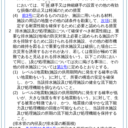
とう
においては、可
継手又は伸縮継手の設置その他の有効
撓
な損傷の防止又は軽減のための措置
(4)
前3号
に定めるもののほか、施設に用いられる材料、
施設の周辺の地盤その他の諸条件を勘案して、
次項
に規
定する耐震性能を確保するために必要と認められる措置
2
排水施設及び処理施設について確保すべき耐震性能は、重
要な排水施設
(地域の防災対策上必要と認められる施設の下
水を排除するために設けられる排水施設、その他の都市機
能の維持を図る上で重要な排水施設又は破損した場合に二
次災害を誘発するおそれがあり、若しくは復旧が極めて困
難であると見込まれる排水施設をいう。以下この項におい
て同じ。)
及び処理施設については次に掲げる事項に、その
他の排水施設については
第1号
に定めるとおりとする。
(1)
レベル1地震動
(施設の供用期間内に発生する確率が高
い地震動をいう。)
に対して、所要の構造の安定を確保
し、かつ、当該排水施設及び処理施設の健全な流下能力
及び処理機能を損なわないこと。
(2)
レベル2地震動
(施設の供用期間内に発生する確率が低
いが、大きな強度を有する地震動をいう。)
に対して、生
ずる被害が軽微であり、かつ、地震後の速やかな流下能
力及び処理機能の回復が可能なものとし、当該排水施設
及び処理施設の所期の流下能力及び処理機能を保持する
こと。
(排水管の内径及び排水渠の断面積)