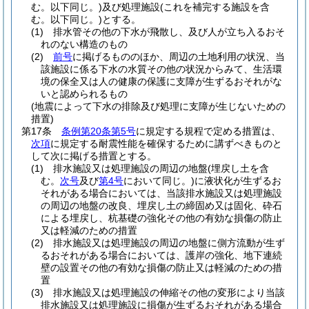
む。以下同じ。)
及び処理施設
(これを補完する施設を含
む。以下同じ。)
とする。
(1)
排水管その他の下水が飛散し、及び人が立ち入るおそ
れのない構造のもの
(2)
前号
に掲げるもののほか、周辺の土地利用の状況、当
該施設に係る下水の水質その他の状況からみて、生活環
境の保全又は人の健康の保護に支障が生ずるおそれがな
いと認められるもの
(地震によって下水の排除及び処理に支障が生じないための
措置)
第17条
条例第20条第5号
に規定する規程で定める措置は、
次項
に規定する耐震性能を確保するために講ずべきものと
して次に掲げる措置とする。
(1)
排水施設又は処理施設の周辺の地盤
(埋戻し土を含
む。
次号
及び
第4号
において同じ。)
に液状化が生ずるお
それがある場合においては、当該排水施設又は処理施設
の周辺の地盤の改良、埋戻し土の締固め又は固化、砕石
による埋戻し、杭基礎の強化その他の有効な損傷の防止
又は軽減のための措置
(2)
排水施設又は処理施設の周辺の地盤に側方流動が生ず
るおそれがある場合においては、護岸の強化、地下連続
壁の設置その他の有効な損傷の防止又は軽減のための措
置
(3)
排水施設又は処理施設の伸縮その他の変形により当該
排水施設又は処理施設に損傷が生ずるおそれがある場合