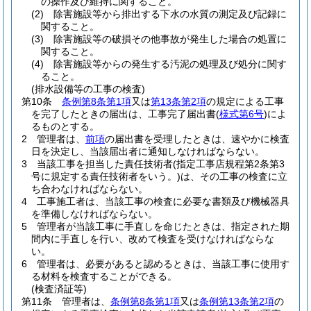
の操作及び維持に関すること。
(2)
除害施設等から排出する下水の水質の測定及び記録に
関すること。
(3)
除害施設等の破損その他事故が発生した場合の処置に
関すること。
(4)
除害施設等からの発生する汚泥の処理及び処分に関す
ること。
(排水設備等の工事の検査)
第10条
条例第8条第1項
又は
第13条第2項
の規定による工事
を完了したときの届出は、工事完了届出書
(
様式第6号
)
によ
るものとする。
2
管理者は、
前項
の届出書を受理したときは、速やかに検査
日を決定し、当該届出者に通知しなければならない。
3
当該工事を担当した責任技術者
(指定工事店規程第2条第3
号に規定する責任技術者をいう。)
は、その工事の検査に立
ち合わなければならない。
4
工事施工者は、当該工事の検査に必要な書類及び機械器具
を準備しなければならない。
5
管理者が当該工事に手直しを命じたときは、指定された期
間内に手直しを行い、改めて検査を受けなければならな
い。
6
管理者は、必要があると認めるときは、当該工事に使用す
る材料を検査することができる。
(検査済証等)
第11条
管理者は、
条例第8条第1項
又は
条例第13条第2項
の