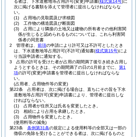
る者は、下水道敷地等占用許可
(変更)
申請書
(
様式第14号
)
に
次に掲げる書類を添えて管理者に提出しなければならな
い。
(1)
占用地の見取図及び求積図
(2)
工作物の構造図及び断面図
(3)
占用により隣接の土地又は建物の所有者その他利害関
係が生じると認められるものについては、これら利害関
係者の同意書
2
管理者は、
前項
の申請により許可又は不許可としたとき
は、下水道敷地等占用許可
(不許可)
通知書
(
様式第15号
)
によ
り当該申請者に通知する。
3
占用の許可を受けた者が占用の期間満了後引き続き占用し
ようとするときは、その期間満了の日の1月前までに、
第1
項
の許可
(変更)
申請書を管理者に提出しなければならな
い。
(占用者、占用物件等の変更)
第22条
占用者は、次に掲げる場合は、直ちにその旨を下水
道敷地等占用許可
(変更)
申請書により、管理者に提出しな
ければならない。
(1)
占用者が住所又は氏名を変更したとき。
(2)
相続により占用を承継したとき。
(3)
占用物件を変更したとき。
(使用料等の減免)
第23条
条例第31条
の規定による使用料等の全部又は一部の
徴収の免除を受けることができる者は、次に掲げるものと