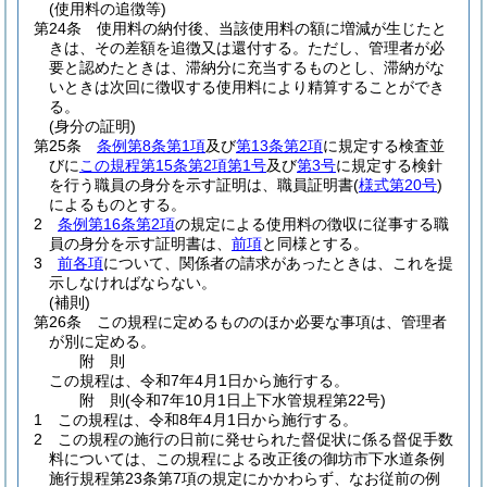
(使用料の追徴等)
第24条
使用料の納付後、当該使用料の額に増減が生じたと
きは、その差額を追徴又は還付する。
ただし、管理者が必
要と認めたときは、滞納分に充当するものとし、滞納がな
いときは次回に徴収する使用料により精算することができ
る。
(身分の証明)
第25条
条例第8条第1項
及び
第13条第2項
に規定する検査並
びに
この規程第15条第2項第1号
及び
第3号
に規定する検針
を行う職員の身分を示す証明は、職員証明書
(
様式第20号
)
によるものとする。
2
条例第16条第2項
の規定による使用料の徴収に従事する職
員の身分を示す証明書は、
前項
と同様とする。
3
前各項
について、関係者の請求があったときは、これを提
示しなければならない。
(補則)
第26条
この規程に定めるもののほか必要な事項は、管理者
が別に定める。
附
則
この規程は、令和7年4月1日から施行する。
附
則
(令和7年10月1日
上下水管規程第22号)
1
この規程は、令和8年4月1日から施行する。
2
この規程の施行の日前に発せられた督促状に係る督促手数
料については、この規程による改正後の御坊市下水道条例
施行規程第23条第7項の規定にかかわらず、なお従前の例