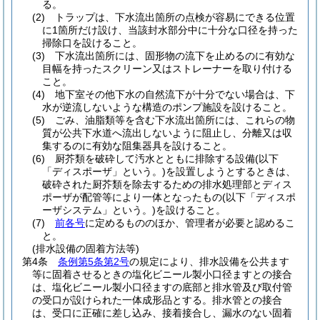
る。
(2)
トラップは、下水流出箇所の点検が容易にできる位置
に1箇所だけ設け、当該封水部分中に十分な口径を持った
掃除口を設けること。
(3)
下水流出箇所には、固形物の流下を止めるのに有効な
目幅を持ったスクリーン又はストレーナーを取り付ける
こと。
(4)
地下室その他下水の自然流下が十分でない場合は、下
水が逆流しないような構造のポンプ施設を設けること。
(5)
ごみ、油脂類等を含む下水流出箇所には、これらの物
質が公共下水道へ流出しないように阻止し、分離又は収
集するのに有効な阻集器具を設けること。
(6)
厨芥類を破砕して汚水とともに排除する設備
(以下
「ディスポーザ」という。)
を設置しようとするときは、
破砕された厨芥類を除去するための排水処理部とディス
ポーザが配管等により一体となったもの
(以下「ディスポ
ーザシステム」という。)
を設けること。
(7)
前各号
に定めるもののほか、管理者が必要と認めるこ
と。
(排水設備の固着方法等)
第4条
条例第5条第2号
の規定により、排水設備を公共ます
等に固着させるときの塩化ビニール製小口径ますとの接合
は、塩化ビニール製小口径ますの底部と排水管及び取付管
の受口が設けられた一体成形品とする。
排水管との接合
は、受口に正確に差し込み、接着接合し、漏水のない固着