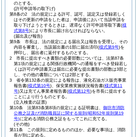
のとする。
(許可申請等の取下げ)
第8条の2
法の規定による許可、認可、認定又は登録若しく
はその更新の申請をした者は、申請後において当該申請を
取り下げようとするときは、遅滞なく許可申請等取下書
(
様
式第8号
)
により市長に届け出なければならない。
(届出及び報告)
第9条
市長は、法の規定による届出又は報告を受理し、その
内容を審査し、当該届出書の1部に届出済印
(
様式第9号
)
を
押印し、届出者に返付するものとする。
2
市長に提出すべき書類の必要部数については、法第87条
第1項の規定による関係行政機関への通報をすべき登録若し
くは許可の申請書又は届出に必要な提出書類の部数は3部と
し、その他の書類については2部とする。
3
省令第132条の規定による報告は、液化石油ガス販売事業
報告書
(
様式第10号
)
、保安業務実施状況報告書
(
様式第11
号
)
又は充てん事業者報告書
(
様式第12号
)
を市長に提出する
ことにより行うものとする。
(立入検査の証票)
第10条
法第83条第8項の規定による証明書は、
御坊市消防
公務之証及び消防職員証に関する規則
(昭和52年規則第19
号)
に定める消防公務之証をもってこれに充てる。
(その他)
第11条
この規則に定めるもののほか、必要な事項は、消防
長が別に定める。