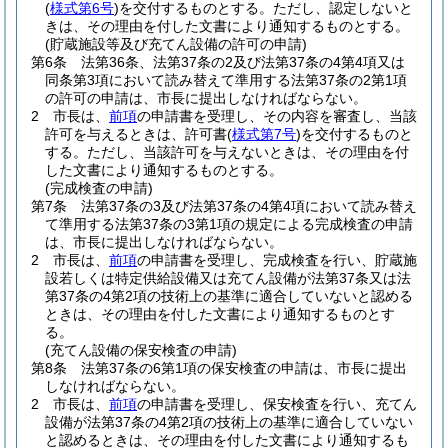
(
様式第6号
)
を交付するものとする。
ただし、認定しないと
きは、その理由を付した文書により通知するものとする。
(貯蔵施設等及び充てん設備の許可の申請)
第6条
法第36条、法第37条の2及び法第37条の4第4項又は
同条第3項において読み替えて準用する法第37条の2第1項
の許可の申請は、市長に提出しなければならない。
2
市長は、
前項
の申請書を受理し、その内容を審査し、当該
許可を与えるときは、許可書
(
様式第7号
)
を交付するものと
する。
ただし、当該許可を与えないときは、その理由を付
した文書により通知するものとする。
(完成検査の申請)
第7条
法第37条の3及び法第37条の4第4項において読み替え
て準用する法第37条の3第1項の規定による完成検査の申請
は、市長に提出しなければならない。
2
市長は、
前項
の申請書を受理し、完成検査を行い、貯蔵施
設若しくは特定供給設備又は充てん設備が法第37条又は法
第37条の4第2項の技術上の基準に適合していないと認める
ときは、その理由を付した文書により通知するものとす
る。
(充てん設備の保安検査の申請)
第8条
法第37条の6第1項の保安検査の申請は、市長に提出
しなければならない。
2
市長は、
前項
の申請書を受理し、保安検査を行い、充てん
設備が法第37条の4第2項の技術上の基準に適合していない
と認めるときは、その理由を付した文書により通知するも