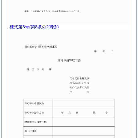
様式第8号
(第8条の2関係)