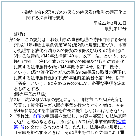
○御坊市液化石油ガスの保安の確保及び取引の適正化に
関する法律施行規則
平成22年3月31日
規則第17号
(趣旨)
第1条
この規則は、和歌山県の事務処理の特例に関する条例
(平成11年和歌山県条例第38号)
第2条の規定に基づき、本市
が処理する液化石油ガスの保安の確保及び取引の適正化に
関する法律
(昭和42年法律第149号。以下「法」という。)
の
施行に関し、液化石油ガスの保安の確保及び取引の適正化
に関する法律施行令
(昭和43年政令第14号。以下「政令」
という。)
及び液化石油ガスの保安の確保及び取引の適正化
に関する法律施行規則
(平成9年通商産業省令第11号。以下
「省令」という。)
に定めるもののほか、必要な事項を定め
るものとする。
(販売事業の登録)
第2条
法第3条第1項の規定により、御坊市にのみ販売所を
設置して液化石油ガス販売事業を行おうとする者は、省令
第4条に規定する申請書を市長に提出しなければならない。
2
市長は、
前項
の申請書を受理し、内容を審査した結果支障
がないと認めるときは、液化石油ガス販売事業登録書
(
様式
第1号
)
を交付するものとする。
ただし、法第4条の規定によ
り登録を拒否するときは、その理由を付した文書により通