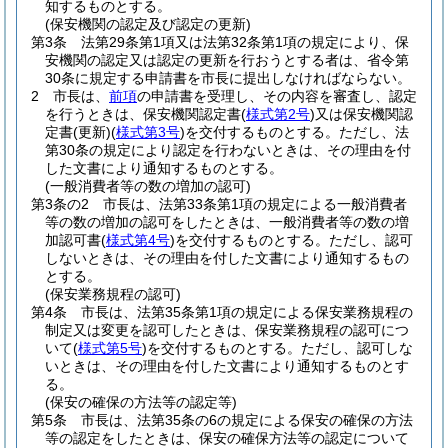
知するものとする。
(保安機関の認定及び認定の更新)
第3条
法第29条第1項又は法第32条第1項の規定により、保
安機関の認定又は認定の更新を行おうとする者は、省令第
30条に規定する申請書を市長に提出しなければならない。
2
市長は、
前項
の申請書を受理し、その内容を審査し、認定
を行うときは、保安機関認定書
(
様式第2号
)
又は保安機関認
定書
(更新)
(
様式第3号
)
を交付するものとする。
ただし、法
第30条の規定により認定を行わないときは、その理由を付
した文書により通知するものとする。
(一般消費者等の数の増加の認可)
第3条の2
市長は、法第33条第1項の規定による一般消費者
等の数の増加の認可をしたときは、一般消費者等の数の増
加認可書
(
様式第4号
)
を交付するものとする。
ただし、認可
しないときは、その理由を付した文書により通知するもの
とする。
(保安業務規程の認可)
第4条
市長は、法第35条第1項の規定による保安業務規程の
制定又は変更を認可したときは、保安業務規程の認可につ
いて
(
様式第5号
)
を交付するものとする。
ただし、認可しな
いときは、その理由を付した文書により通知するものとす
る。
(保安の確保の方法等の認定等)
第5条
市長は、法第35条の6の規定による保安の確保の方法
等の認定をしたときは、保安の確保方法等の認定について