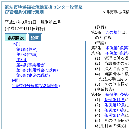
御坊市地域福祉活動支援センター設置及
び管理条例施行規則
○御坊市地域
平成17年3月31日 規則第21号
(趣旨)
(平成17年4月1日施行)
第1条
この規則
は
のとする。
条項目次
沿革
(申請)
本則
第2条
条例第5条第
第1条
(趣旨)
第3条
条例第5条第
第2条
(申請)
(1)
管理に係る収
第3条
(2)
当該団体の定
第4条
(事業報告)
(3)
法人にあって
第5条
(利用料金の減免)
(4)
当該団体の指
第6条
(協定の締結)
た法人等にあっ
附則
(5)
その他市長が
別記第1号様式
(第2条関係)
(事業報告)
第4条
条例第8条第
(1)
条例第11条
に
(2)
条例第12条
に
(3)
条例第13条
に
(4)
条例第14条
に
(5)
その他市長が
(利用料金の減免)