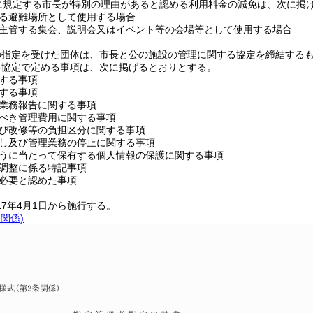
に規定する市長が特別の理由があると認める利用料金の減免は、次に掲
る避難場所として使用する場合
主管する集会、説明会又はイベント等の会場等として使用する場合
の指定を受けた団体は、市長と公の施設の管理に関する協定を締結する
る協定で定める事項は、次に掲げるとおりとする。
する事項
する事項
業務報告に関する事項
べき管理費用に関する事項
び改修等の負担区分に関する事項
し及び管理業務の停止に関する事項
うに当たって保有する個人情報の保護に関する事項
調整に係る特記事項
必要と認めた事項
17年4月1日から施行する。
条関係)