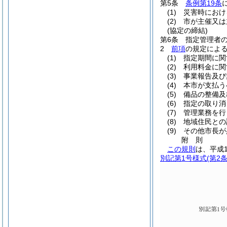
第5条
条例第19条
(1)
災害時におけ
(2)
市が主催又は
(協定の締結)
第6条
指定管理者
2
前項
の規定によ
(1)
指定期間に関
(2)
利用料金に関
(3)
事業報告及び
(4)
本市が支払う
(5)
備品の整備及
(6)
指定の取り消
(7)
管理業務を行
(8)
地域住民との
(9)
その他市長が
附
則
この規則
は、平成
別記第1号様式
(第2