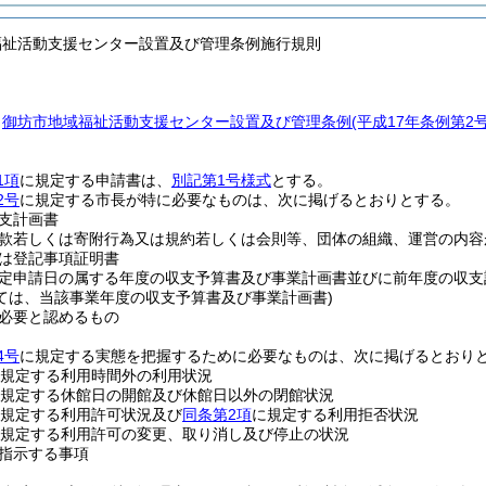
福祉活動支援センター設置及び管理条例施行規則
、
御坊市地域福祉活動支援センター設置及び管理条例
(平成17年条例第
1項
に規定する申請書は、
別記第1号様式
とする。
2号
に規定する市長が特に必要なものは、次に掲げるとおりとする。
支計画書
款若しくは寄附行為又は規約若しくは会則等、団体の組織、運営の内容
は登記事項証明書
定申請日の属する年度の収支予算書及び事業計画書並びに前年度の収支
ては、当該事業年度の収支予算書及び事業計画書)
必要と認めるもの
4号
に規定する実態を把握するために必要なものは、次に掲げるとおり
規定する利用時間外の利用状況
規定する休館日の開館及び休館日以外の閉館状況
規定する利用許可状況及び
同条第2項
に規定する利用拒否状況
規定する利用許可の変更、取り消し及び停止の状況
指示する事項