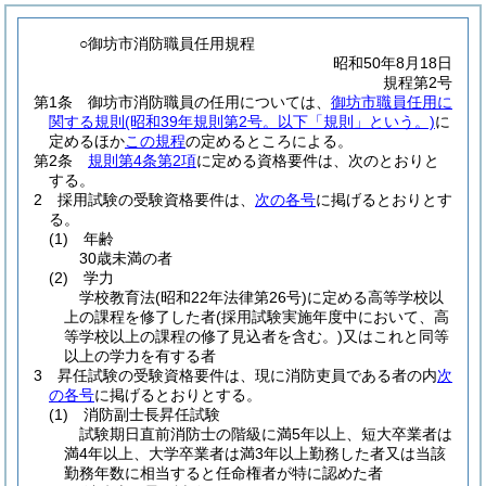
○御坊市消防職員任用規程
昭和50年8月18日
規程第2号
第1条
御坊市消防職員の任用については、
御坊市職員任用に
関する規則
(昭和39年規則第2号。以下「規則」という。)
に
定めるほか
この規程
の定めるところによる。
第2条
規則第4条第2項
に定める資格要件は、次のとおりと
する。
2
採用試験の受験資格要件は、
次の各号
に掲げるとおりとす
る。
(1)
年齢
30歳未満の者
(2)
学力
学校教育法
(昭和22年法律第26号)
に定める高等学校以
上の課程を修了した者
(採用試験実施年度中において、高
等学校以上の課程の修了見込者を含む。)
又はこれと同等
以上の学力を有する者
3
昇任試験の受験資格要件は、現に消防吏員である者の内
次
の各号
に掲げるとおりとする。
(1)
消防副士長昇任試験
試験期日直前消防士の階級に満5年以上、短大卒業者は
満4年以上、大学卒業者は満3年以上勤務した者又は当該
勤務年数に相当すると任命権者が特に認めた者