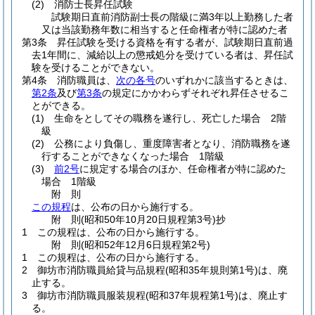
(2)
消防士長昇任試験
試験期日直前消防副士長の階級に満3年以上勤務した者
又は当該勤務年数に相当すると任命権者が特に認めた者
第3条
昇任試験を受ける資格を有する者が、試験期日直前過
去1年間に、減給以上の懲戒処分を受けている者は、昇任試
験を受けることができない。
第4条
消防職員は、
次の各号
のいずれかに該当するときは、
第2条
及び
第3条
の規定にかかわらずそれぞれ昇任させるこ
とができる。
(1)
生命をとしてその職務を遂行し、死亡した場合 2階
級
(2)
公務により負傷し、重度障害者となり、消防職務を遂
行することができなくなった場合 1階級
(3)
前2号
に規定する場合のほか、任命権者が特に認めた
場合 1階級
附
則
この規程
は、公布の日から施行する。
附
則
(昭和50年10月20日
規程第3号)
抄
1
この規程は、公布の日から施行する。
附
則
(昭和52年12月6日
規程第2号)
1
この規程は、公布の日から施行する。
2
御坊市消防職員給貸与品規程
(昭和35年規則第1号)
は、廃
止する。
3
御坊市消防職員服装規程
(昭和37年規程第1号)
は、廃止す
る。