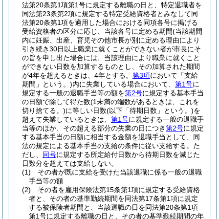
法第20条第1項第1号に規定する離職の日と、特定退職者を
同法第23条第2項に規定する特定受給資格者とみなして同
法第20条第1項を適用した場合における同項各号に掲げる
受給資格者の区分に応じ、当該各号に定める期間
(当該期間
内に妊娠、出産、育児その他市長が別に定める理由により
引き続き30日以上職業に就くことができない者が市長にそ
の旨を申し出た場合には、当該理由により職業に就くこと
ができない日数を加算するものとし、その加算された期間
が4年を超えるときは、4年とする。
第3項
において「支給
期間」という。)
内に失業している場合において、
第1号
に
規定する一般の退職手当等の額を
第2号
に規定する基本手当
の日額で除して得た数
(1未満の端数があるときは、これを
切り捨てる。)
に等しい日数
(以下「待期日数」という。)
を
超えて失業しているときは、
第1号
に規定する一般の退職手
当等のほか、その超える部分の失業の日につき
第2号
に規定
する基本手当の日額に相当する金額を退職手当として、同
法の規定による基本手当の支給の条件に従い支給する。
た
だし、
同号
に規定する所定給付日数から待期日数を減じた
日数分を超えては支給しない。
(1)
その者が既に支給を受けた当該退職に係る一般の退職
手当等の額
(2)
その者を雇用保険法第15条第1項に規定する受給資格
者と、その者の基準勤続期間を同法第17条第1項に規定
する被保険者期間と、当該退職の日を同法第20条第1項
第1号に規定する離職の日と、その者の基準勤続期間の年