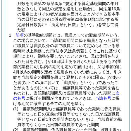
月数を同法第22条第3項に規定する算定基礎期間の年月
数とみなして同法の規定を適用した場合に、同法第16条
の規定によりその者が支給を受けることができる基本手
当の日額にその者に係る同法第22条第1項に規定する所
定給付日数
(以下「所定給付日数」という。)
を乗じて得
た額
2
前項
の基準勤続期間とは、職員としての勤続期間をいう。
この場合において、当該勤続期間に係る職員となった日前
に職員又は職員以外の者で職員について定められている勤
務時間以上勤務した日
(法令又は条例若しくはこれに基づく
規則により、勤務を要しないこととされ、又は休暇を与え
られた日を含む。)
が18日以上ある月が1月以上あるもの
(季
節的業務に4月以内の期間を定めて雇用され、又は季節的に
4月以内の期間を定めて雇用されていた者にあっては、引き
続き当該所定の期間を超えて勤務したものに限る。)
であっ
た者
(以下この項において「職員等」という。)
であったこ
とがあるものについては、当該職員等であった期間を含む
ものとし、当該勤続期間又は当該職員等であった期間に
次
の各号
に掲げる期間が含まれているときは、
当該各号
に掲
げる期間に該当する全ての期間を除く。
(1)
当該勤続期間又は当該職員等であった期間に係る職員
等となった日の直前の職員等でなくなった日が当該職員
等となった日前1年の期間内にないときは、当該直前の職
員等でなくなった日前の職員等であった期間
(2)
当該勤続期間に係る職員等となった日前に退職手当の