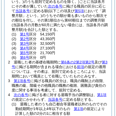
いう。)
のうち規則で定めるものを除く。)
ごとに当該各月
にその者が属していた
次の各号
に掲げる職員の区分に応じ
て
当該各号
に定める額
(以下この項及び
第5項
において「調
整月額」という。)
のうちその額が最も多いものから順次そ
の順位を付し、その第1順位から第60順位までの調整月額
(当該各月の月数が60月に満たない場合には、当該各月の調
整月額)
を合計した額とする。
(1)
第1号
区分 54,150円
(2)
第2号
区分 43,350円
(3)
第3号
区分 32,500円
(4)
第4号
区分 27,100円
(5)
第5号
区分 21,700円
(6)
第6号
区分 0円
2
退職した者の基礎在職期間に
第6条の2第2項第2号
及び
第3
号
に掲げる期間が含まれる場合における
前項
の規定の適用
については、その者は、規則で定めるところにより、当該
期間において職員として在職していたものとみなす。
3
第1項各号
に掲げる職員の区分は、職員の職制上の段階、
職務の級、階級その他職員の職務の複雑、困難及び責任の
度に関する事項を考慮して、規則で定める。
4
次の各号
に掲げる者に対する退職手当の調整額は、
第1項
の規定にかかわらず、
当該各号
に定める額とする。
(1)
退職した者のうち自己都合等退職者以外のものでその
勤続期間が1年以上4年以下のもの
第1項
の規定により
計算した額の2分の1に相当する額