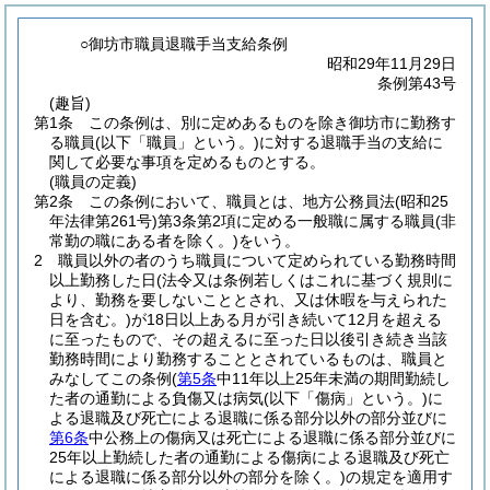
○御坊市職員退職手当支給条例
昭和29年11月29日
条例第43号
(趣旨)
第1条
この条例は、別に定めあるものを除き御坊市に勤務す
る職員
(以下「職員」という。)
に対する退職手当の支給に
関して必要な事項を定めるものとする。
(職員の定義)
第2条
この条例において、職員とは、地方公務員法
(昭和25
年法律第261号)
第3条第2項に定める一般職に属する職員
(非
常勤の職にある者を除く。)
をいう。
2
職員以外の者のうち職員について定められている勤務時間
以上勤務した日
(法令又は条例若しくはこれに基づく規則に
より、勤務を要しないこととされ、又は休暇を与えられた
日を含む。)
が18日以上ある月が引き続いて12月を超える
に至ったもので、その超えるに至った日以後引き続き当該
勤務時間により勤務することとされているものは、職員と
みなしてこの条例
(
第5条
中11年以上25年未満の期間勤続し
た者の通勤による負傷又は病気
(以下「傷病」という。)
に
よる退職及び死亡による退職に係る部分以外の部分並びに
第6条
中公務上の傷病又は死亡による退職に係る部分並びに
25年以上勤続した者の通勤による傷病による退職及び死亡
による退職に係る部分以外の部分を除く。)
の規定を適用す