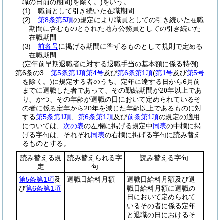
職の日前の期間)
を除く。)
をいう。
(1)
職員として引き続いた在職期間
(2)
第8条第5項
の規定により職員としての引き続いた在職
期間に含むものとされた地方公務員としての引き続いた
在職期間
(3)
前各号
に掲げる期間に準ずるものとして規則で定める
在職期間
(定年前早期退職者に対する退職手当の基本額に係る特例)
第6条の3
第5条第1項第4号
及び
第6条第1項
(
第1号
及び
第5号
を除く。)
に規定する者のうち、定年に達する日から6月前
までに退職した者であって、その勤続期間が20年以上であ
り、かつ、その年齢が退職の日において定められているそ
の者に係る定年から20年を減じた年齢以上であるものに対
する
第5条第1項
、
第6条第1項
及び
前条第1項
の規定の適用
については、
次の表
の左欄に掲げる規定中
同表
の中欄に掲
げる字句は、それぞれ
同表
の右欄に掲げる字句に読み替え
るものとする。
読み替える規
読み替えられる字
読み替える字句
定
句
第5条第1項
及
退職日給料月額
退職日給料月額及び退
び
第6条第1項
職日給料月額に退職の
日において定められて
いるその者に係る定年
と退職の日におけるそ