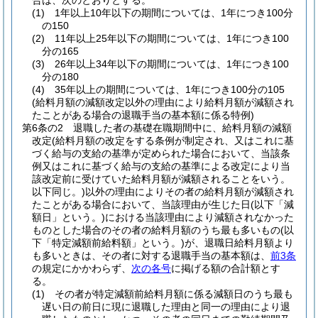
合は、次のとおりとする。
(1)
1年以上10年以下の期間については、1年につき100分
の150
(2)
11年以上25年以下の期間については、1年につき100
分の165
(3)
26年以上34年以下の期間については、1年につき100
分の180
(4)
35年以上の期間については、1年につき100分の105
(給料月額の減額改定以外の理由により給料月額が減額され
たことがある場合の退職手当の基本額に係る特例)
第6条の2
退職した者の基礎在職期間中に、給料月額の減額
改定
(給料月額の改定をする条例が制定され、又はこれに基
づく給与の支給の基準が定められた場合において、当該条
例又はこれに基づく給与の支給の基準による改定により当
該改定前に受けていた給料月額が減額されることをいう。
以下同じ。)
以外の理由によりその者の給料月額が減額され
たことがある場合において、当該理由が生じた日
(以下「減
額日」という。)
における当該理由により減額されなかった
ものとした場合のその者の給料月額のうち最も多いもの
(以
下「特定減額前給料額」という。)
が、退職日給料月額より
も多いときは、その者に対する退職手当の基本額は、
前3条
の規定にかかわらず、
次の各号
に掲げる額の合計額とす
る。
(1)
その者が特定減額前給料月額に係る減額日のうち最も
遅い日の前日に現に退職した理由と同一の理由により退