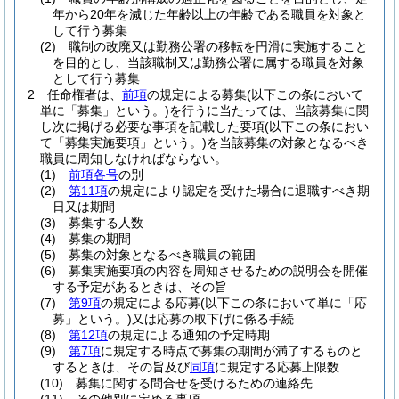
年から20年を減じた年齢以上の年齢である職員を対象と
して行う募集
(2)
職制の改廃又は勤務公署の移転を円滑に実施すること
を目的とし、当該職制又は勤務公署に属する職員を対象
として行う募集
2
任命権者は、
前項
の規定による募集
(以下この条において
単に「募集」という。)
を行うに当たっては、当該募集に関
し次に掲げる必要な事項を記載した要項
(以下この条におい
て「募集実施要項」という。)
を当該募集の対象となるべき
職員に周知しなければならない。
(1)
前項各号
の別
(2)
第11項
の規定により認定を受けた場合に退職すべき期
日又は期間
(3)
募集する人数
(4)
募集の期間
(5)
募集の対象となるべき職員の範囲
(6)
募集実施要項の内容を周知させるための説明会を開催
する予定があるときは、その旨
(7)
第9項
の規定による応募
(以下この条において単に「応
募」という。)
又は応募の取下げに係る手続
(8)
第12項
の規定による通知の予定時期
(9)
第7項
に規定する時点で募集の期間が満了するものと
するときは、その旨及び
同項
に規定する応募上限数
(10)
募集に関する問合せを受けるための連絡先