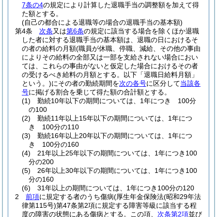
7条の4
の規定により計算した退職手当の調整額を加えて得
た額とする。
(自己の都合による退職等の場合の退職手当の基本額)
第4条
次条
又は
第6条
の規定に該当する場合を除くほか退職
した者に対する退職手当の基本額は、退職の日におけるそ
の者の給料の月額
(職員が休職、停職、減給、その他の事由
によりその給料の全部又は一部を支給されない場合におい
ては、これらの事由がないと仮定した場合におけるその者
の受けるべき給料の月額とする。以下「退職日給料月額」
という。)
にその者の勤続期間を
次の各号
に区分して
当該各
号
に掲げる割合を乗じて得た額の合計額とする。
(1)
勤続10年以下の期間については、1年につき 100分
の100
(2)
勤続11年以上15年以下の期間については、1年につ
き 100分の110
(3)
勤続16年以上20年以下の期間については、1年につ
き 100分の160
(4)
21年以上25年以下の期間については、1年につき100
分の200
(5)
26年以上30年以下の期間については、1年につき100
分の160
(6)
31年以上の期間については、1年につき100分の120
2
前項
に規定する者のうち傷病
(厚生年金保険法
(昭和29年法
律第115号)
第47条第2項に規定する障害等級に該当する程
度の障害の状態にある傷病とする。この項、
次条第2項
並び