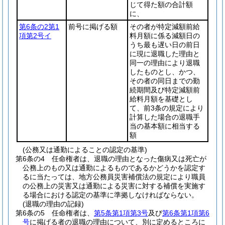
じて得た額の合計額
に、
第6条の2第1
前号に掲げる額
その者が特定減額前給
項第2号イ
料月額に係る減額日の
うち最も遅い日の前日
に現に退職した理由と
同一の理由により退職
したものとし、かつ、
その者の同日までの勤
続期間及び特定減額前
給料月額を基礎とし
て、前3条の規定により
計算した場合の退職手
当の基本額に相当する
額
(公務又は通勤によることの認定の基準)
第6条の4
任命権者は、退職の理由となった傷病又は死亡が
公務上のもの又は通勤によるものであるかどうかを認定す
るに当たっては、地方公務員災害補償法の規定により職員
の公務上の災害又は通勤による災害に対する補償を実施す
る場合における認定の基準に準拠しなければならない。
(退職の理由の記録)
第6条の5
任命権者は、
第5条第1項第3号
及び
第6条第1項第6
号
に掲げる者の退職の理由について、別に定めるところに