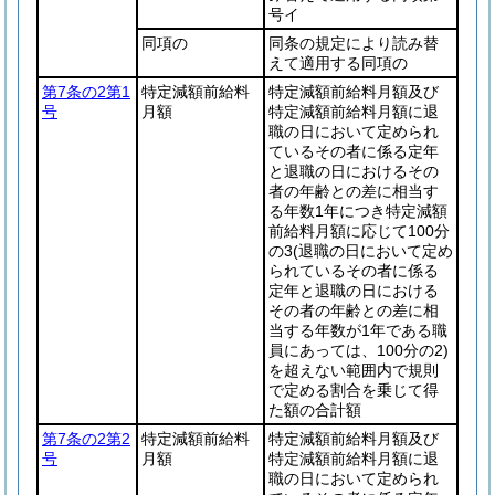
号イ
同項の
同条の規定により読み替
えて適用する同項の
第7条の2第1
特定減額前給料
特定減額前給料月額及び
号
月額
特定減額前給料月額に退
職の日において定められ
ているその者に係る定年
と退職の日におけるその
者の年齢との差に相当す
る年数1年につき特定減額
前給料月額に応じて100分
の3
(退職の日において定め
られているその者に係る
定年と退職の日における
その者の年齢との差に相
当する年数が1年である職
員にあっては、100分の2)
を超えない範囲内で規則
で定める割合を乗じて得
た額の合計額
第7条の2第2
特定減額前給料
特定減額前給料月額及び
号
月額
特定減額前給料月額に退
職の日において定められ