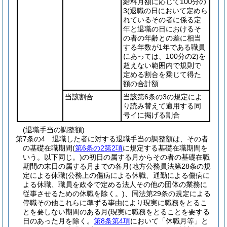
給料月額に応じて100分の
3
(退職の日において定めら
れているその者に係る定
年と退職の日におけるそ
の者の年齢との差に相当
する年数が1年である職員
にあっては、100分の2)
を
超えない範囲内で規則で
定める割合を乗じて得た
額の合計額
当該割合
当該第6条の3の規定によ
り読み替えて適用する同
号イに掲げる割合
(退職手当の調整額)
第7条の4
退職した者に対する退職手当の調整額は、その者
の基礎在職期間
(
第6条の2第2項
に規定する基礎在職期間を
いう。以下同じ。)
の初日の属する月からその者の基礎在職
期間の末日の属する月までの各月
(地方公務員法第28条の規
定による休職
(公務上の傷病による休職、通勤による傷病に
よる休職、職員を政令で定める法人その他の団体の業務に
従事させるための休職を除く。)
、同法第29条の規定による
停職その他これらに準ずる事由により現実に職務をとるこ
とを要しない期間のある月
(現実に職務をとることを要する
日のあった月を除く。
第8条第4項
において「休職月等」と