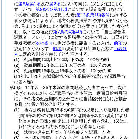
に
第6条第1項
及び
第2項
において同じ。)
又は死亡によら
ず、かつ、
第9条の2第11項
に規定する認定を受けないで、
その者の都合により退職した者
(
第13条第1項各号
に掲げる
者及び傷病によらず、地方公務員法第28条第1項第1号から
第3号までの規定による免職の処分を受けて退職した者を含
む。以下この項及び
第7条の4第4項
において「自己都合等
退職者」という。)
に対する退職手当の基本額は、自己都合
等退職者が
次の各号
に掲げる者に該当するときは、
前項
の
規定にかかわらず、
同項
の規定により計算した額に
当該各
号
に定める割合を乗じて得た額とする。
(1)
勤続期間1年以上10年以下の者 100分の60
(2)
勤続期間11年以上15年以下の者 100分の80
(3)
勤続期間16年以上19年以下の者 100分の90
(11年以上25年未満勤続後の定年退職等の場合の退職手当
の基本額)
第5条
11年以上25年未満の期間勤続した者であって、次に
掲げるものに対する退職手当の基本額は、退職日給料月額
に、その者の勤続期間の区分ごとに当該区分に応じた割合
を乗じて得た額の合計額とする。
(1)
地方公務員法第28条の6第1項の規定により退職した者
(同法第28条の7第1項の期限又は同条第2項の規定により
延長された期限の到来により退職した者を含む。)
又はこ
れに準ずる他の法令の規定により退職した者
(2)
法律の規定に基づく任期を終えて退職した者
(3)
その者の事情によらないで引き続いて勤続することを