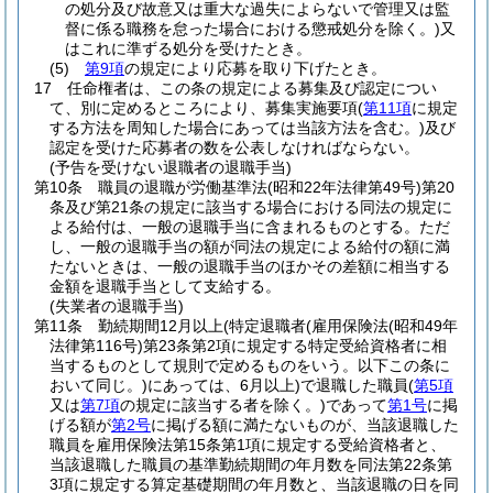
の処分及び故意又は重大な過失によらないで管理又は監
督に係る職務を怠った場合における懲戒処分を除く。)
又
はこれに準ずる処分を受けたとき。
(5)
第9項
の規定により応募を取り下げたとき。
17
任命権者は、この条の規定による募集及び認定につい
て、別に定めるところにより、募集実施要項
(
第11項
に規定
する方法を周知した場合にあっては当該方法を含む。)
及び
認定を受けた応募者の数を公表しなければならない。
(予告を受けない退職者の退職手当)
第10条
職員の退職が労働基準法
(昭和22年法律第49号)
第20
条及び第21条の規定に該当する場合における同法の規定に
よる給付は、一般の退職手当に含まれるものとする。
ただ
し、一般の退職手当の額が同法の規定による給付の額に満
たないときは、一般の退職手当のほかその差額に相当する
金額を退職手当として支給する。
(失業者の退職手当)
第11条
勤続期間12月以上
(特定退職者
(雇用保険法
(昭和49年
法律第116号)
第23条第2項に規定する特定受給資格者に相
当するものとして規則で定めるものをいう。以下この条に
おいて同じ。)
にあっては、6月以上)
で退職した職員
(
第5項
又は
第7項
の規定に該当する者を除く。)
であって
第1号
に掲
げる額が
第2号
に掲げる額に満たないものが、当該退職した
職員を雇用保険法第15条第1項に規定する受給資格者と、
当該退職した職員の基準勤続期間の年月数を同法第22条第
3項に規定する算定基礎期間の年月数と、当該退職の日を同