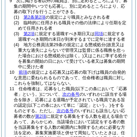
9
次に掲げる者以外の職員は、別に定めるところにより、募
集の期間中いつでも応募し、別に定めるところにより、応
募の取下げを行うことができる。
(1)
第2条第2項
の規定により職員とみなされる者
(2)
臨時的に任用される職員その他の法律により任期を定
めて任用される者
(3)
第2項
に規定する退職すべき期日又は
同項
に規定する
退職すべき期間の末日が到来するまでに定年に達する者
(4)
地方公務員法第29条の規定による懲戒処分
(故意又は
重大な過失によらないで管理又は監督に係る職務を怠っ
た場合における懲戒処分は除く。)
又はこれに準ずる処分
を募集の開始の日において受けている者又は募集の期間
中に受けた者
10
前項
の規定による応募又は応募の取下げは職員の自発的
な意思に委ねられるものであって、任命権者は職員に対し
これらを強制してはならない。
11
任命権者は、応募をした職員
(以下この条において「応募
者」という。)
について、
次の各号
のいずれかに該当する場
合を除き、応募による退職が予定されている職員である旨
の認定
(以下この条において単に「認定」という。)
をする
ものとする。
ただし、
次の各号
のいずれにも該当しない応
募者の数が
第2項
に規定する募集をする人数を超える場合で
あって、あらかじめ、当該場合において認定をする者の数
を当該募集をする人数の範囲内に制限するために必要な方
法を定め、募集実施要項と併せて周知していたときは、任