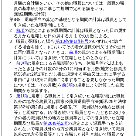
月額の合計額をいい、その他の職員については一般職の職
員の基本給月額に準じて規則で定める額をいう。
(勤続期間の計算)
第8条
退職手当の算定の基礎となる期間の計算は職員として
引き続いた在職期間による。
2
前項
の規定による在職期間の計算は職員となった日の属す
る月から退職した日の属する月までの月数による。
3
職員が退職した場合
(
第13条第1項各号
のいずれかに該当
する場合を除く。)
においてその者が退職の日又はその翌日
に再び職員となったときは、
前項
の規定による在職期間の
計算については引き続いて在職したものとみなす。
4
前3項
の規定による在職期間のうち、休職月等が1以上あ
ったときはその月数の2分の1に相当する月数
(地方公務員法
第55条の2第1項ただし書に規定する事由又はこれに準ずる
事由により現実に職務に従事することを要しなかった期間
については、その月数)
を
前3項
の規定により計算した在職
期間から除算する。
5
第1項
に規定する職員として引き続いた在職期間には職員
以外の地方公務員又は国家公務員退職手当法
(昭和28年法律
第182号)
第2条に規定する者
(以下「職員以外の地方公務員
等」と総称する。)
が引き続いて職員となったときにおける
その者の職員以外の地方公務員等としての引き続いた在職
期間及び職員が
第20条第2項
の規定により退職手当を支給
されないで職員以外の地方公務員等となり引き続いて職員
以外の地方公務員等として在職した後引き続いて職員とな