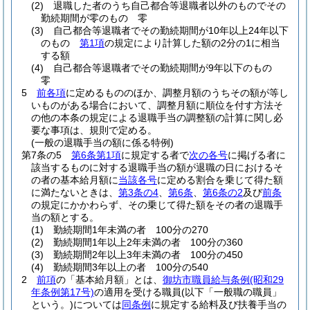
(2)
退職した者のうち自己都合等退職者以外のものでその
勤続期間が零のもの 零
(3)
自己都合等退職者でその勤続期間が10年以上24年以下
のもの
第1項
の規定により計算した額の2分の1に相当
する額
(4)
自己都合等退職者でその勤続期間が9年以下のもの
零
5
前各項
に定めるもののほか、調整月額のうちその額が等し
いものがある場合において、調整月額に順位を付す方法そ
の他の本条の規定による退職手当の調整額の計算に関し必
要な事項は、規則で定める。
(一般の退職手当の額に係る特例)
第7条の5
第6条第1項
に規定する者で
次の各号
に掲げる者に
該当するものに対する退職手当の額が退職の日におけるそ
の者の基本給月額に
当該各号
に定める割合を乗じて得た額
に満たないときは、
第3条の4
、
第6条
、
第6条の2
及び
前条
の規定にかかわらず、その乗じて得た額をその者の退職手
当の額とする。
(1)
勤続期間1年未満の者 100分の270
(2)
勤続期間1年以上2年未満の者 100分の360
(3)
勤続期間2年以上3年未満の者 100分の450
(4)
勤続期間3年以上の者 100分の540
2
前項
の「基本給月額」とは、
御坊市職員給与条例
(昭和29
年条例第17号)
の適用を受ける職員
(以下「一般職の職員」
という。)
については
同条例
に規定する給料及び扶養手当の