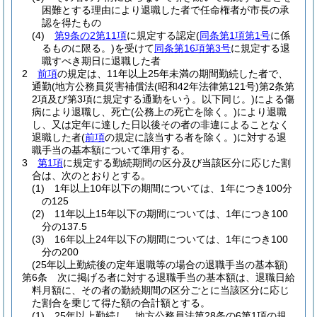
困難とする理由により退職した者で任命権者が市長の承
認を得たもの
(4)
第9条の2第11項
に規定する認定
(
同条第1項第1号
に係
るものに限る。)
を受けて
同条第16項第3号
に規定する退
職すべき期日に退職した者
2
前項
の規定は、11年以上25年未満の期間勤続した者で、
通勤
(地方公務員災害補償法
(昭和42年法律第121号)
第2条第
2項及び第3項に規定する通勤をいう。以下同じ。)
による傷
病により退職し、死亡
(公務上の死亡を除く。)
により退職
し、又は定年に達した日以後その者の非違によることなく
退職した者
(
前項
の規定に該当する者を除く。)
に対する退
職手当の基本額について準用する。
3
第1項
に規定する勤続期間の区分及び当該区分に応じた割
合は、次のとおりとする。
(1)
1年以上10年以下の期間については、1年につき100分
の125
(2)
11年以上15年以下の期間については、1年につき100
分の137.5
(3)
16年以上24年以下の期間については、1年につき100
分の200
(25年以上勤続後の定年退職等の場合の退職手当の基本額)
第6条
次に掲げる者に対する退職手当の基本額は、退職日給
料月額に、その者の勤続期間の区分ごとに当該区分に応じ
た割合を乗じて得た額の合計額とする。
(1)
25年以上勤続し、地方公務員法第28条の6第1項の規