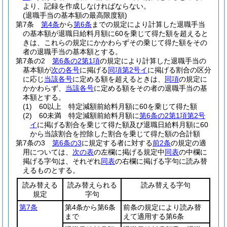
より、記録を作成しなければならない。
(退職手当の基本額の最高限度額)
第7条
第4条
から
第6条
までの規定により計算した退職手当
の基本額が退職日給料月額に60を乗じて得た額を超えると
きは、これらの規定にかかわらずその乗じて得た額をその
者の退職手当の基本額とする。
第7条の2
第6条の2第1項
の規定により計算した退職手当の
基本額が
次の各号
に掲げる
同項第2号イ
に掲げる割合の区分
に応じ
当該各号
に定める額を超えるときは、
同項
の規定に
かかわらず、
当該各号
に定める額をその者の退職手当の基
本額とする。
(1)
60以上 特定減額前給料月額に60を乗じて得た額
(2)
60未満 特定減額前給料月額に
第6条の2第1項第2号
イ
に掲げる割合を乗じて得た額及び退職日給料月額に60
から当該割合を控除した割合を乗じて得た額の合計額
第7条の3
第6条の3
に規定する者に対する
前2条
の規定の適
用については、
次の表
の左欄に掲げる規定中
同表
の中欄に
掲げる字句は、それぞれ
同表
の右欄に掲げる字句に読み替
えるものとする。
読み替える
読み替えられる
読み替える字句
規定
字句
第7条
第4条から第6条
前条の規定により読み替
まで
えて適用する第6条