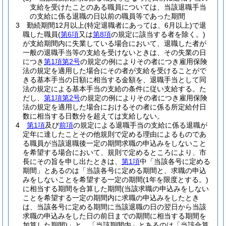
支給を受けたことのある職員については、当該退職手当
の支給に係る退職の日以前の職員等であった期間
3
勤続期間12月以上
(特定退職者にあっては、6月以上)
で退
職した職員
(
第6項
又は
第8項
の規定に該当する者を除く。)
が支給期間内に失業している場合において、退職した者が
一般の退職手当等の支給を受けないときは、その失業の日
につき
第1項第2号
の規定の例によりその者につき雇用保険
法の規定を適用した場合にその者が支給を受けることがで
きる基本手当の日額に相当する金額を、退職手当として同
法の規定による基本手当の支給の条件に従い支給する。
た
だし、
第1項第2号
の規定の例によりその者につき雇用保険
法の規定を適用した場合におけるその者に係る所定給付日
数に相当する日数分を超えては支給しない。
4
第1項
及び
前項
の規定による退職手当の支給に係る退職が
定年に達したことその他規則で定める理由によるものであ
る職員が当該退職後一定の期間求職の申込みをしないこと
を希望する場合において、規則で定めるところにより、市
長にその旨を申し出たときは、
第1項
中「当該各号に定める
期間」とあるのは「当該各号に定める期間と、求職の申込
みをしないことを希望する一定の期間
(1年を限度とする。)
に相当する期間を合算した期間
(当該求職の申込みをしない
ことを希望する一定の期間内に求職の申込みをしたとき
は、当該各号に定める期間に当該退職の日の翌日から当該
求職の申込みをした日の前日までの期間に相当する期間を
加算した期間)
」と、「当該期間内」とあるのは「当該合算