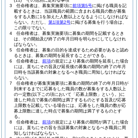
(11)
その他別に定める事項
3
任命権者は、募集実施要項に
前項第5号
に掲げる職員を記
載するときは、当該職員の範囲に含まれる職員の数が募集
をする人数に1を加えた人数以上となるようにしなければな
らない。
ただし、
第1項第2号
に掲げる募集を行う場合は、
この限りでない。
4
任命権者は、募集実施要項に募集の期間を記載するとき
は、その開始及び終了の年月日時を明らかにしてしなけれ
ばならない。
5
任命権者は、募集の目的を達成するため必要があると認め
るときは、募集の期間を延長することができる。
6
任命権者は、
前項
の規定により募集の期間を延長した場合
には、直ちにその旨及び延長後の募集の期間の終了の年月
日時を当該募集の対象となるべき職員に周知しなければな
らない。
7
任命権者が募集実施要項に募集の期間の終了の年月日時が
到来するまでに応募をした職員の数が募集をする人数以上
の一定数
(以下この項において「応募上限数」という。)
に
達した時点で募集の期間は満了するものとする旨及び応募
上限数を記載している場合には、応募をした職員の数が応
募上限数に達した時点で募集の期間は満了するものとす
る。
8
任命権者は、
前項
の規定により募集の期間が満了した場合
には、直ちにその旨を当該募集の対象となるべき職員に周
知しなければならない。