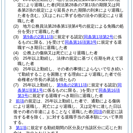
定により退職した者
(同法第28条の7第1項の期限又は同
条第2項の規定により延長された期限の到来により退職し
た者を含む。)
又はこれに準ずる他の法令の規定により退
職した者
(2)
地方公務員法第28条第1項第4号の規定による免職の処
分を受けて退職した者
(3)
第9条の2第11項
に規定する認定
(
同条第1項第2号
に係
るものに限る。)
を受けて
同条第16項第3号
に規定する退
職すべき期日に退職した者
(4)
公務上の傷病又は死亡により退職した者
(5)
25年以上勤続し、法律の規定に基づく任期を終えて退
職した者
(6)
25年以上勤続し、その者の事情によらないで引き続い
て勤続することを困難とする理由により退職した者で任
命権者が市長の承認を得たもの
(7)
25年以上勤続し、
第9条の2第11項
に規定する認定
(
同
条第1項第1号
に係るものに限る。)
を受けて
同条第16項
第3号
に規定する退職すべき期日に退職した者
2
前項
の規定は、25年以上勤続した者で、通勤による傷病
により退職し、死亡により退職し、又は定年に達した日以
後その者の非違によることなく退職した者
(
同項
の規定に該
当する者を除く。)
に対する退職手当の基本額について準用
する。
3
第1項
に規定する勤続期間の区分及び当該区分に応じた割