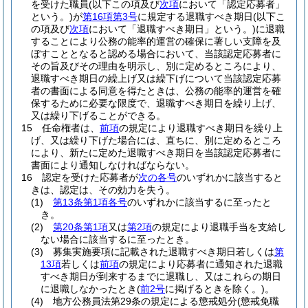
を受けた職員
(以下この項及び
次項
において「認定応募者」
という。)
が
第16項第3号
に規定する退職すべき期日
(以下こ
の項及び
次項
において「退職すべき期日」という。)
に退職
することにより公務の能率的運営の確保に著しい支障を及
ぼすこととなると認める場合において、当該認定応募者に
その旨及びその理由を明示し、別に定めるところにより、
退職すべき期日の繰上げ又は繰下げについて当該認定応募
者の書面による同意を得たときは、公務の能率的運営を確
保するために必要な限度で、退職すべき期日を繰り上げ、
又は繰り下げることができる。
15
任命権者は、
前項
の規定により退職すべき期日を繰り上
げ、又は繰り下げた場合には、直ちに、別に定めるところ
により、新たに定めた退職すべき期日を当該認定応募者に
書面により通知しなければならない。
16
認定を受けた応募者が
次の各号
のいずれかに該当すると
きは、認定は、その効力を失う。
(1)
第13条第1項各号
のいずれかに該当するに至ったと
き。
(2)
第20条第1項
又は
第2項
の規定により退職手当を支給し
ない場合に該当するに至ったとき。
(3)
募集実施要項に記載された退職すべき期日若しくは
第
13項
若しくは
前項
の規定により応募者に通知された退職
すべき期日が到来するまでに退職し、又はこれらの期日
に退職しなかったとき
(
前2号
に掲げるときを除く。)
。
(4)
地方公務員法第29条の規定による懲戒処分
(懲戒免職