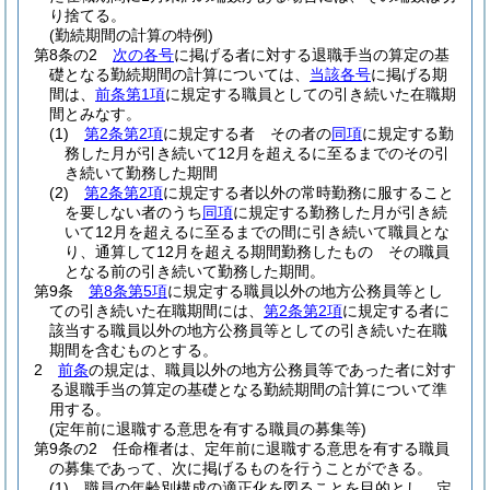
り捨てる。
(勤続期間の計算の特例)
第8条の2
次の各号
に掲げる者に対する退職手当の算定の基
礎となる勤続期間の計算については、
当該各号
に掲げる期
間は、
前条第1項
に規定する職員としての引き続いた在職期
間とみなす。
(1)
第2条第2項
に規定する者 その者の
同項
に規定する勤
務した月が引き続いて12月を超えるに至るまでのその引
き続いて勤務した期間
(2)
第2条第2項
に規定する者以外の常時勤務に服すること
を要しない者のうち
同項
に規定する勤務した月が引き続
いて12月を超えるに至るまでの間に引き続いて職員とな
り、通算して12月を超える期間勤務したもの その職員
となる前の引き続いて勤務した期間。
第9条
第8条第5項
に規定する職員以外の地方公務員等とし
ての引き続いた在職期間には、
第2条第2項
に規定する者に
該当する職員以外の地方公務員等としての引き続いた在職
期間を含むものとする。
2
前条
の規定は、職員以外の地方公務員等であった者に対す
る退職手当の算定の基礎となる勤続期間の計算について準
用する。
(定年前に退職する意思を有する職員の募集等)
第9条の2
任命権者は、定年前に退職する意思を有する職員
の募集であって、次に掲げるものを行うことができる。
(1)
職員の年齢別構成の適正化を図ることを目的とし、定