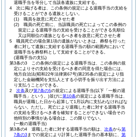
退職手当を等分して当該各遺族に支給する。
4
次に掲げる者は、この条例の規定による退職手当の支給を
受けることができる遺族としない。
(1)
職員を故意に死亡させた者
(2)
職員の死亡前に、当該職員の死亡によってこの条例の
規定による退職手当の支給を受けることができる先順位
又は同順位の遺族となるべき者を故意に死亡させた者
5
職員死亡の場合第1項の遺族がないときは、葬祭を行った
者に対して遺族に支給する退職手当の額の範囲内において
退職手当を葬祭料として支給することができる。
(退職手当の支払)
第3条の3
この条例の規定による退職手当は、この条例の規
定によりその支給を受けるべき者の同意を得た場合には、
地方自治法
(昭和22年法律第67号)
第235条の規定により指
定した金融機関を支払人とする小切手を振り出す方法によ
り支払うことができる。
2
次条
及び
第7条の5
の規定による退職手当
(以下「一般の退
職手当」という。)
並びに
第10条
の規定による退職手当は、
職員が退職した日から起算して1月以内に支払わなければな
らない。
ただし、死亡により退職した者に対する退職手当
の支給を受けるべき者を確知することができない場合その
他特別の事情がある場合は、この限りでない。
(一般の退職手当)
第3条の4
退職した者に対する退職手当の額は、
次条
から
第
7条の3
までの規定により計算した退職手当の基本額に、
第