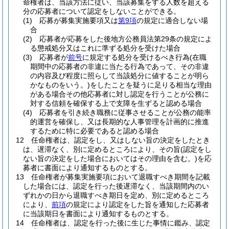
命権者は、当該方法に従い、当該募集をする人数を超える
分の応募者について認定をしないことができる。
(1)
応募が募集実施要項又は
第9項
の規定に適合しない場
合
(2)
応募者が応募をした後地方公務員法第29条の規定によ
る懲戒処分又はこれに準ずる処分を受けた場合
(3)
応募者が
前号
に規定する処分を受けるべき行為
(在職
期間中の応募者の非違に当たる行為であって、その非違
の内容及び程度に照らして当該処分に値することが明ら
かなものをいう。)
をしたことを疑うに足りる相当な理由
がある場合その他応募者に対し認定を行うことが公務に
対する信頼を確保する上で支障を生ずると認める場合
(4)
応募者を引き続き職務に従事させることが公務の能率
的運営を確保し、又は長期的な人事管理を計画的に推進
するために特に必要であると認める場合
12
任命権者は、認定をし、又はしない旨の決定をしたとき
は、遅滞なく、別に定めるところにより、その旨
(認定をし
ない旨の決定をした場合においてはその理由を含む。)
を応
募者に書面により通知するものとする。
13
任命権者が募集実施要項において退職すべき期間を記載
した場合には、認定を行った後遅滞なく、当該期間内のい
ずれかの日から退職すべき期日を定め、別に定めるところ
により、
前項
の規定により認定をした旨を通知した応募者
に当該期日を書面により通知するものとする。
14
任命権者は、認定を行った後に生じた事情に鑑み、認定