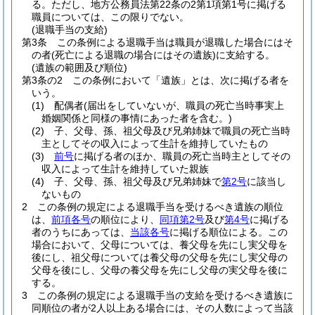
る。
ただし、地方公務員法第22条の2第1項第1号に掲げる
職員については、この限りでない。
(退職手当の支給)
第3条
この条例による退職手当は職員が退職した場合にはそ
の者
(死亡による退職の場合にはその遺族)
に支給する。
(遺族の範囲及び順位)
第3条の2
この条例において「遺族」とは、次に掲げる者を
いう。
(1)
配偶者
(届出をしていないが、職員の死亡当時事実上
婚姻関係と同様の事情にあった者を含む。)
(2)
子、父母、孫、祖父母及び兄弟姉妹で職員の死亡当時
主としてその収入によって生計を維持していたもの
(3)
前号
に掲げる者のほか、職員の死亡当時主としてその
収入によって生計を維持していた親族
(4)
子、父母、孫、祖父母及び兄弟姉妹で
第2号
に該当し
ないもの
2
この条例の規定による退職手当を受けるべき遺族の順位
は、
前項各号
の順位により、
同項第2号
及び
第4号
に掲げる
者のうちにあっては、
当該各号
に掲げる順位による。
この
場合において、父母については、養父母を先にし実父母を
後にし、祖父母については養父母の父母を先にし実父母の
父母を後にし、父母の養父母を先にし父母の実父母を後に
する。
3
この条例の規定による退職手当の支給を受けるべき遺族に
同順位の者が2人以上ある場合には、その人数によって当該