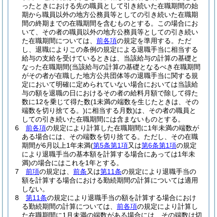
ったときにおける先の職員として引き続いた在職期間の始
期から職員以外の地方公務員等としての引き続いた在職期
間の終期までの在職期間を含むものとする。
この場合にお
いて、その者の職員以外の地方公務員等としての引き続い
た在職期間については、
前各項
の規定を準用する。
ただ
し、退職によりこの条例の規定による退職手当に相当する
給与の支給を受けているときは、当該給与の計算の基礎と
なった在職期間
(当該給与の計算の基礎となるべき在職期間
がその者が在職した地方公共団体等の退職手当に関する規
定において明確に定められていない場合においては当該給
与の額を退職の日におけるその者の給料月額で除して得た
数に12を乗じて得た数
(1未満の端数を生じたときは、その
端数を切り捨てる。)
に相当する月数)
は、その者の職員と
しての引き続いた在職期間には含まないものとする。
6
前各項
の規定により計算した在職期間に1年未満の端数が
ある場合には、その端数を切り捨てる。
ただし、その在職
期間が6月以上1年未満
(
第5条第1項
又は
第6条第1項
の規定
により退職手当の基本額を計算する場合にあっては1年未
満)
の場合にはこれを1年とする。
7
前項
の規定は、
前条
又は
第11条
の規定により退職手当の
額を計算する場合における勤続期間の計算については適用
しない。
8
第11条
の規定により退職手当の額を計算する場合におけ
る勤続期間の計算については、
前各項
の規定により計算し
た在職期間に1月未満の端数がある場合には、その端数は切