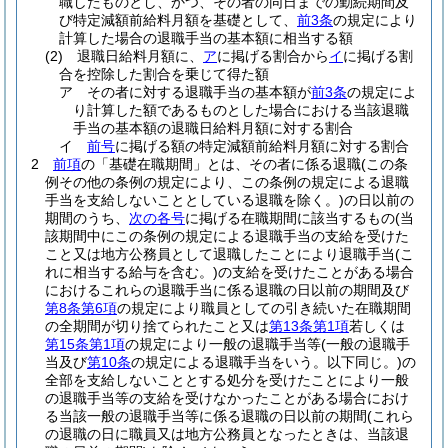
職したものとし、かつ、その者の同日までの勤続期間及
び特定減額前給料月額を基礎として、
前3条
の規定により
計算した場合の退職手当の基本額に相当する額
(2)
退職日給料月額に、
ア
に掲げる割合から
イ
に掲げる割
合を控除した割合を乗じて得た額
ア
その者に対する退職手当の基本額が
前3条
の規定によ
り計算した額であるものとした場合における当該退職
手当の基本額の退職日給料月額に対する割合
イ
前号
に掲げる額の特定減額前給料月額に対する割合
2
前項
の「基礎在職期間」とは、その者に係る退職
(この条
例その他の条例の規定により、この条例の規定による退職
手当を支給しないこととしている退職を除く。)
の日以前の
期間のうち、
次の各号
に掲げる在職期間に該当するもの
(当
該期間中にこの条例の規定による退職手当の支給を受けた
こと又は地方公務員として退職したことにより退職手当
(こ
れに相当する給与を含む。)
の支給を受けたことがある場合
におけるこれらの退職手当に係る退職の日以前の期間及び
第8条第6項
の規定により職員としての引き続いた在職期間
の全期間が切り捨てられたこと又は
第13条第1項
若しくは
第15条第1項
の規定により一般の退職手当等
(一般の退職手
当及び
第10条
の規定による退職手当をいう。以下同じ。)
の
全部を支給しないこととする処分を受けたことにより一般
の退職手当等の支給を受けなかったことがある場合におけ
る当該一般の退職手当等に係る退職の日以前の期間
(これら
の退職の日に職員又は地方公務員となったときは、当該退