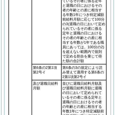
ているその者に係る定年
と退職の日におけるその
者の年齢との差に相当す
る年数1年につき特定減額
前給料月額に応じて100分
の3
(退職の日において定め
られているその者に係る
定年と退職の日における
その者の年齢との差に相
当する年数が1年である職
員にあっては、100分の2)
を超えない範囲内で規則
で定める割合を乗じて得
た額の合計額
第6条の2第1項
第6条の3の規定により読
第2号イ
み替えて適用する第6条の
2第1項第2号イ
及び退職日給料
並びに退職日給料月額及
月額
び退職日給料月額に退職
の日において定められて
いるその者に係る定年と
退職の日におけるその者
の年齢との差に相当する
年数1年につき特定減額前