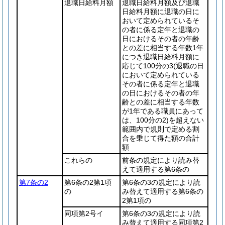
退職日給料月額
退職日給料月額及び退職
日給料月額に退職の日に
おいて定められているそ
の者に係る定年と退職の
日におけるその者の年齢
との差に相当する年数1年
につき退職日給料月額に
応じて100分の3
(退職の日
において定められている
その者に係る定年と退職
の日におけるその者の年
齢との差に相当する年数
が1年である職員にあって
は、100分の2)
を超えない
範囲内で規則で定める割
合を乗じて得た額の合計
額
これらの
前条の規定により読み替
えて適用する第6条の
第7条の2
第6条の2第1項
第6条の3の規定により読
の
み替えて適用する第6条の
2第1項の
同項第2号イ
第6条の3の規定により読
み替えて適用する同項第2