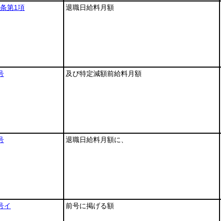
6条第1項
退職日給料月額
号
及び特定減額前給料月額
号
退職日給料月額に、
号イ
前号に掲げる額