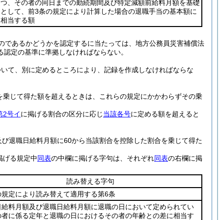
つ、その者の同日までの勤続期間及び特定減額前給料月額を基礎
として、前3条の規定により計算した場合の退職手当の基本額に
相当する額
のであるかどうかを認定するに当たっては、地方公務員災害補償法
る認定の基準に準拠しなければならない。
ついて、別に定めるところにより、記録を作成しなければならな
を乗じて得た額を超えるときは、これらの規定にかかわらずその乗
第2号イ
に掲げる割合の区分に応じ
当該各号
に定める額を超えると
。
及び退職日給料月額に60から当該割合を控除した割合を乗じて得た
掲げる規定中
同表
の中欄に掲げる字句は、それぞれ
同表
の右欄に掲
読み替える字句
の規定により読み替えて適用する第6条
日給料月額及び退職日給料月額に退職の日において定められてい
の者に係る定年と退職の日におけるその者の年齢との差に相当す