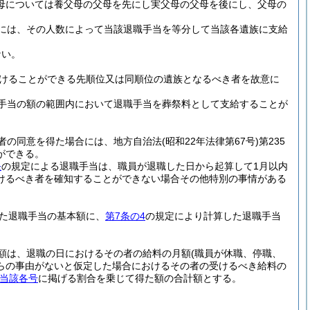
母については養父母の父母を先にし実父母の父母を後にし、父母の
には、その人数によって当該退職手当を等分して当該各遺族に支給
ない。
けることができる先順位又は同順位の遺族となるべき者を故意に
手当の額の範囲内において退職手当を葬祭料として支給することが
者の同意を得た場合には、地方自治法
(昭和22年法律第67号)
第235
ができる。
条
の規定による退職手当は、職員が退職した日から起算して1月以内
けるべき者を確知することができない場合その他特別の事情がある
た退職手当の基本額に、
第7条の4
の規定により計算した退職手当
額は、退職の日におけるその者の給料の月額
(職員が休職、停職、
らの事由がないと仮定した場合におけるその者の受けるべき給料の
当該各号
に掲げる割合を乗じて得た額の合計額とする。