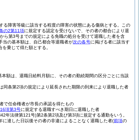
定する障害等級に該当する程度の障害の状態にある傷病とする。この
条の2第11項
に規定する認定を受けないで、その者の都合により退
号から第3号までの規定による免職の処分を受けて退職した者を含
手当の基本額は、自己都合等退職者が
次の各号
に掲げる者に該当す
合を乗じて得た額とする。
の基本額は、退職日給料月額に、その者の勤続期間の区分ごとに当該
限又は同条第2項の規定により延長された期限の到来により退職した者
者で任命権者が市長の承認を得たもの
16項第3号
に規定する退職すべき期日に退職した者
和42年法律第121号)
第2条第2項及び第3項に規定する通勤をいう。
年に達した日以後その者の非違によることなく退職した者
(
前項
の