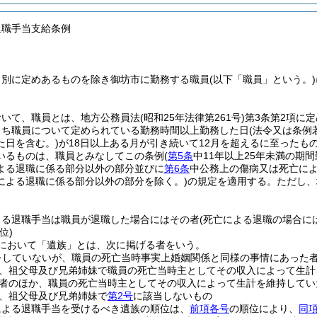
退職手当支給条例
、別に定めあるものを除き御坊市に勤務する職員
(以下「職員」という。)
おいて、職員とは、地方公務員法
(昭和25年法律第261号)
第3条第2項に
うち職員について定められている勤務時間以上勤務した日
(法令又は条
た日を含む。)
が18日以上ある月が引き続いて12月を超えるに至った
いるものは、職員とみなしてこの条例
(
第5条
中11年以上25年未満の期
よる退職に係る部分以外の部分並びに
第6条
中公務上の傷病又は死亡によ
による退職に係る部分以外の部分を除く。)
の規定を適用する。
ただし、
よる退職手当は職員が退職した場合にはその者
(死亡による退職の場合に
位)
において「遺族」とは、次に掲げる者をいう。
をしていないが、職員の死亡当時事実上婚姻関係と同様の事情にあった者
、祖父母及び兄弟姉妹で職員の死亡当時主としてその収入によって生計
者のほか、職員の死亡当時主としてその収入によって生計を維持してい
、祖父母及び兄弟姉妹で
第2号
に該当しないもの
による退職手当を受けるべき遺族の順位は、
前項各号
の順位により、
同項