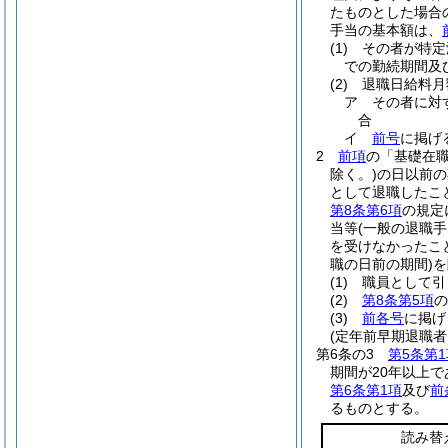
たものとした場合
手当の基本額は、
(1)
その者が特定
での勤続期間及
(2)
退職日給料月
ア
その者に対
合
イ
前号
に掲げ
2
前項
の「基礎在
除く。)
の日以前の
として退職したこ
第8条第6項
の規定
当等
(一般の退職
を受けなかったこ
職の日前の期間)
を
(1)
職員として引
(2)
第8条第5項
の
(3)
前各号
に掲げ
(定年前早期退職
第6条の3
第5条第1
期間が20年以上
第6条第1項
及び
前
るものとする。
読み替