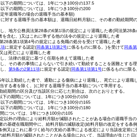
年以下の期間については、1年につき100分の137.5
年以下の期間については、1年につき100分の200
の定年退職等の場合の退職手当の基本額)
者に対する退職手当の基本額は、退職日給料月額に、その者の勤続期間
続し、地方公務員法第28条の6第1項の規定により退職した者
(同法第28
者を含む。)
又はこれに準ずる他の法令の規定により退職した者
第28条第1項第4号の規定による免職の処分を受けて退職した者
1項
に規定する認定
(
同条第1項第2号
に係るものに限る。)
を受けて
同条第
又は死亡により退職した者
続し、法律の規定に基づく任期を終えて退職した者
続し、その者の事情によらないで引き続いて勤続することを困難とする
続し、
第9条の2第11項
に規定する認定
(
同条第1項第1号
に係るものに限る
25年以上勤続した者で、通勤による傷病により退職し、死亡により退職
当する者を除く。)
に対する退職手当の基本額について準用する。
勤続期間の区分及び当該区分に応じた割合は、次のとおりとする。
以下の期間については、1年につき100分の150
年以下の期間については、1年につき100分の165
年以下の期間については、1年につき100分の180
間については、1年につき100分の105
改定以外の理由により給料月額が減額されたことがある場合の退職手当の
者の基礎在職期間中に、給料月額の減額改定
(給料月額の改定をする条
条例又はこれに基づく給与の支給の基準による改定により当該改定前に
の給料月額が減額されたことがある場合において、当該理由が生じた日