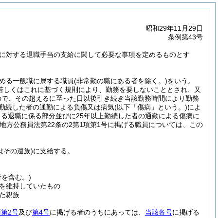
昭和29年11月29日
条例第43号
に対する退職手当の支給に関して必要な事項を定めるものとす
定める一般職に属する職員
(非常勤の職にある者を除く。)
をいう。
例若しくはこれに基づく規則により、勤務を要しないこととされ、又
もので、その超えるに至った日以後引き続き当該勤務時間により勤務
間勤続した者の通勤による負傷又は病気
(以下「傷病」という。)
によ
る退職に係る部分並びに25年以上勤続した者の通勤による傷病に
地方公務員法第22条の2第1項第1号に掲げる職員については、この
はその遺族)
に支給する。
を含む。)
を維持していたもの
た親族
第2号
及び
第4号
に掲げる者のうちにあっては、
当該各号
に掲げる