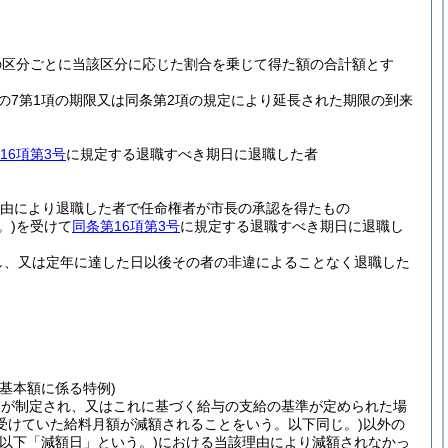
の区分ごとに当該区分に応じた割合を乗じて得た額の合計額とす
条の7第1項の期限又は同条第2項の規定により延長された期限の到来
16項第3号
に規定する退職すべき期日に退職した者
理由により退職した者で任命権者が市長の承認を得たもの
。)
を受けて
同条第16項第3号
に規定する退職すべき期日に退職し
し、又は定年に達した日以後その者の非違によることなく退職した
基本額に係る特例)
例が制定され、又はこれに基づく給与の支給の基準が定められた場
受けていた給料月額が減額されることをいう。以下同じ。)
以外の
(以下「減額日」という。)
における当該理由により減額されなかっ