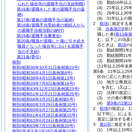
(3)
勤続16年以上
られた場合等の退職手当の支給制限)
(4)
21年以上25
第16条
(退職をした者の退職手当の返
(5)
26年以上30
納)
(6)
31年以上の期
第17条
(遺族の退職手当の返納)
2
前項
に規定する
第18条
(退職手当受給者の相続人から
項、
次条第2項
並
の退職手当相当額の納付)
職した者
(
第13条
第19条
(退職手当審査会)
む。以下この項及
第20条
(職員が退職した後に引き続き
るときは、
前項
の
職員となった場合等における退職手
(1)
勤続期間1年以
当の不支給)
(2)
勤続期間11年
第21条
(委任)
(3)
勤続期間16年
附則
(11年以上25年
附則
(昭和30年10月31日条例第23号)
第5条
11年以上2
附則
(昭和36年4月1日条例第8号)
区分に応じた割合
附則
(昭和38年4月1日条例第13号)
(1)
地方公務員法
附則
(昭和39年7月8日条例第16号)
を含む。)
又はこ
附則
(昭和43年12月23日条例第23号)
(2)
法律の規定に
附則
(昭和51年12月21日条例第25号)
(3)
その者の事情
附則
(昭和58年3月25日条例第5号)
(4)
第9条の2第1
附則
(昭和60年3月29日条例第10号)
2
前項
の規定は、1
附則
(昭和60年9月27日条例第25号)
以下同じ。)
による
附則
(昭和61年6月28日条例第15号)
規定に該当する者
附則
(昭和62年6月24日条例第16号)
3
第1項
に規定する
附則
(昭和63年7月1日条例第20号)
(1)
1年以上10年
附則
(平成元年3月28日条例第10号)