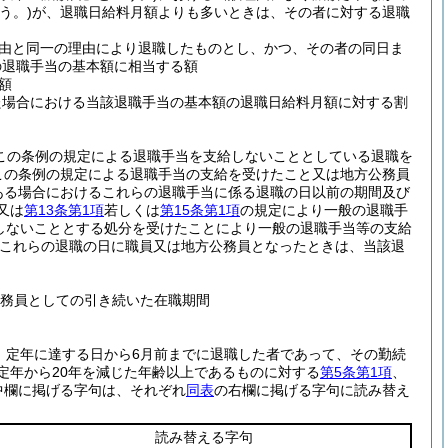
う。)
が、退職日給料月額よりも多いときは、その者に対する退職
由と同一の理由により退職したものとし、かつ、その者の同日ま
の退職手当の基本額に相当する額
額
た場合における当該退職手当の基本額の退職日給料月額に対する割
この条例の規定による退職手当を支給しないこととしている退職を
この条例の規定による退職手当の支給を受けたこと又は地方公務員
ある場合におけるこれらの退職手当に係る退職の日以前の期間及び
又は
第13条第1項
若しくは
第15条第1項
の規定により一般の退職手
しないこととする処分を受けたことにより一般の退職手当等の支給
(これらの退職の日に職員又は地方公務員となったときは、当該退
務員としての引き続いた在職期間
、定年に達する日から6月前までに退職した者であって、その勤続
定年から20年を減じた年齢以上であるものに対する
第5条第1項
、
中欄に掲げる字句は、それぞれ
同表
の右欄に掲げる字句に読み替え
読み替える字句