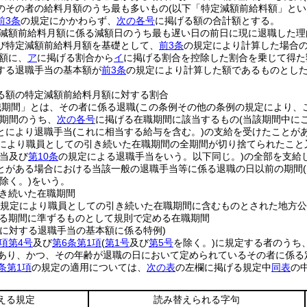
のその者の給料月額のうち最も多いもの
(以下「特定減額前給料額」とい
前3条
の規定にかかわらず、
次の各号
に掲げる額の合計額とする。
減額前給料月額に係る減額日のうち最も遅い日の前日に現に退職した理
び特定減額前給料月額を基礎として、
前3条
の規定により計算した場合
額に、
ア
に掲げる割合から
イ
に掲げる割合を控除した割合を乗じて得た
する退職手当の基本額が
前3条
の規定により計算した額であるものとし
る額の特定減額前給料月額に対する割合
職期間」とは、その者に係る退職
(この条例その他の条例の規定により、
期間のうち、
次の各号
に掲げる在職期間に該当するもの
(当該期間中に
とにより退職手当
(これに相当する給与を含む。)
の支給を受けたことが
により職員としての引き続いた在職期間の全期間が切り捨てられたこと
手当及び
第10条
の規定による退職手当をいう。以下同じ。)
の全部を支給
とがある場合における当該一般の退職手当等に係る退職の日以前の期間
除く。)
をいう。
き続いた在職期間
規定により職員としての引き続いた在職期間に含むものとされた地方公
る期間に準ずるものとして規則で定める在職期間
者に対する退職手当の基本額に係る特例)
項第4号
及び
第6条第1項
(
第1号
及び
第5号
を除く。)
に規定する者のうち
であり、かつ、その年齢が退職の日において定められているその者に係る
条第1項
の規定の適用については、
次の表
の左欄に掲げる規定中
同表
の
える規定
読み替えられる字句