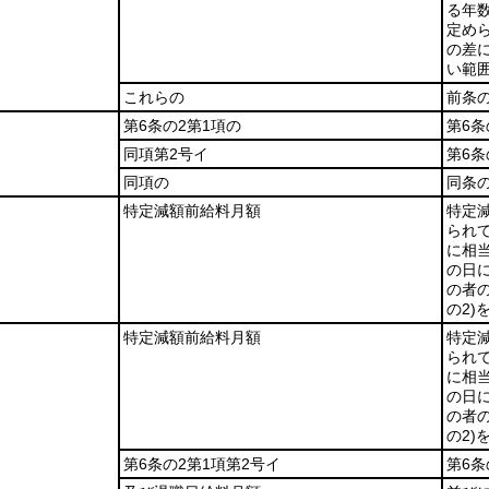
る年数
定め
の差に
い範
これらの
前条
第6条の2第1項の
第6条
同項第2号イ
第6
同項の
同条
特定減額前給料月額
特定
られ
に相
の日
の者
の2)
特定減額前給料月額
特定
られ
に相
の日
の者
の2)
第6条の2第1項第2号イ
第6条