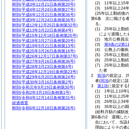
(2)
11年以上15
附則
(平成3年12月21日条例第20号)
(3)
16年以上24
附則
(平成4年12月24日条例第27号)
(25年以上勤続後
附則
(平成6年12月21日条例第36号)
第6条
次に掲げる
附則
(平成9年12月24日条例第36号)
る。
附則
(平成12年12月25日条例第32号)
(1)
25年以上勤
附則
(平成13年3月22日条例第4号)
により退職した
附則
(平成15年12月18日条例第25号)
(2)
地方公務員法
附則
(平成18年3月27日条例第20号)
(3)
第9条の2第1
附則
(平成19年9月21日条例第13号)
(4)
公務上の傷病
附則
(平成25年3月26日条例第16号)
(5)
25年以上勤
附則
(平成26年12月17日条例第37号)
(6)
25年以上勤
附則
(平成27年9月16日条例第36号)
(7)
25年以上勤
附則
(平成28年3月23日条例第4号)
た者
附則
(平成28年12月19日条例第23号)
2
前項
の規定は、
附則
(平成29年6月20日条例第24号)
者
(
同項
の規定に該
附則
(平成30年3月16日条例第2号)
3
第1項
に規定する
附則
(令和元年9月19日条例第30号)
(1)
1年以上10年
附則
(令和2年3月19日条例第1号)
(2)
11年以上25
附則
(令和4年12月14日条例第31号)
(3)
26年以上34
経過措置
(4)
35年以上の期
附則
(令和6年12月18日条例第26号)
(給料月額の減額
第6条の2
退職した
合において、当該
理由によりその者