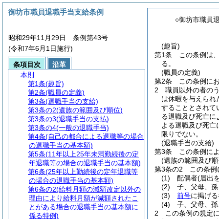
御坊市職員退職手当支給条例
○御坊市職員
昭和29年11月29日 条例第43号
(趣旨)
(令和7年6月1日施行)
第1条
この条例は
る。
条項目次
沿革
(職員の定義)
本則
第2条
この条例に
第1条
(趣旨)
2
職員以外の者の
第2条
(職員の定義)
は休暇を与えられ
第3条
(退職手当の支給)
することとされて
第3条の2
(遺族の範囲及び順位)
る退職及び死亡に
第3条の3
(退職手当の支払)
よる退職及び死亡
第3条の4
(一般の退職手当)
限りでない。
第4条
(自己の都合による退職等の場合
(退職手当の支給)
の退職手当の基本額)
第3条
この条例に
第5条
(11年以上25年未満勤続後の定
(遺族の範囲及び順
年退職等の場合の退職手当の基本額)
第3条の2
この条例
第6条
(25年以上勤続後の定年退職等
(1)
配偶者
(届出
の場合の退職手当の基本額)
(2)
子、父母、孫
第6条の2
(給料月額の減額改定以外の
(3)
前号
に掲げる
理由により給料月額が減額されたこ
(4)
子、父母、孫
とがある場合の退職手当の基本額に
2
この条例の規定
係る特例)