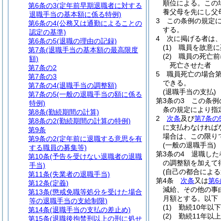
順位による。
この
第6条の3
(定年前早期退職者に対する
養父母を先にし父
退職手当の基本額に係る特例)
3
この条例の規定
第6条の4
(公務又は通勤によることの
する。
認定の基準)
4
次に掲げる者は
第6条の5
(退職の理由の記録)
(1)
職員を故意に
第7条
(退職手当の基本額の最高限度
(2)
職員の死亡前
額)
死亡させた者
第7条の2
5
職員死亡の場合
第7条の3
できる。
第7条の4
(退職手当の調整額)
(退職手当の支払)
第7条の5
(一般の退職手当の額に係る
第3条の3
この条例
特例)
条の規定により指
第8条
(勤続期間の計算)
2
次条
及び
第7条の
第8条の2
(勤続期間の計算の特例)
に支払わなければ
第9条
場合は、この限り
第9条の2
(定年前に退職する意思を有
(一般の退職手当)
する職員の募集等)
第3条の4
退職した
第10条
(予告を受けない退職者の退職
の調整額を加えて
手当)
(自己の都合によ
第11条
(失業者の退職手当)
第4条
次条
又は
第6
第12条
(定義)
減給、その他の事
第13条
(懲戒免職等処分を受けた場合
月額とする。以下
等の退職手当の支給制限)
(1)
勤続10年以下
第14条
(退職手当の支払の差止め)
(2)
勤続11年以上
第15条
(退職後拘禁刑以上の刑に処せ