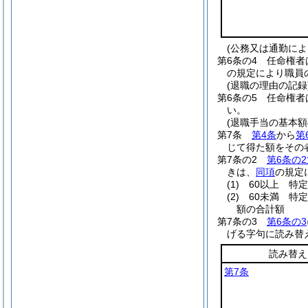
(公務又は通勤によ
第6条の4
任命権者
の規定により職員
(退職の理由の記録
第6条の5
任命権者
い。
(退職手当の基本額
第7条
第4条
から
第
じて得た額をその
第7条の2
第6条の2
きは、
同項
の規定
(1)
60以上 特
(2)
60未満 特
額の合計額
第7条の3
第6条の3
げる字句に読み替
読み替え
第7条