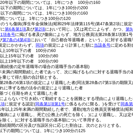
20年以下の期間については、1年につき 100分の160
年以下の期間については、1年につき100分の200
年以下の期間については、1年につき100分の160
間については、1年につき100分の120
者のうち傷病
(厚生年金保険法
(昭和29年法律第115号)
第47条第2項に規
びに
第6条第1項
及び
第2項
において同じ。)
又は死亡によらず、かつ、
第9
第1項各号
に掲げる者及び傷病によらず、地方公務員法第28条第1項第1
び
第7条の4第4項
において「自己都合等退職者」という。)
に対する退職
規定にかかわらず、
同項
の規定により計算した額に
当該各号
に定める割
上10年以下の者 100分の60
以上15年以下の者 100分の80
以上19年以下の者 100分の90
未満勤続後の定年退職等の場合の退職手当の基本額)
5年未満の期間勤続した者であって、次に掲げるものに対する退職手当
を乗じて得た額の合計額とする。
第28条の6第1項の規定により退職した者
(同法第28条の7第1項の期
れに準ずる他の法令の規定により退職した者
基づく任期を終えて退職した者
によらないで引き続いて勤続することを困難とする理由により退職した
1項
に規定する認定
(
同条第1項第1号
に係るものに限る。)
を受けて
同条第
1年以上25年未満の期間勤続した者で、通勤
(地方公務員災害補償法
(昭
傷病により退職し、死亡
(公務上の死亡を除く。)
により退職し、又は定
を除く。)
に対する退職手当の基本額について準用する。
勤続期間の区分及び当該区分に応じた割合は、次のとおりとする。
以下の期間については、1年につき100分の125