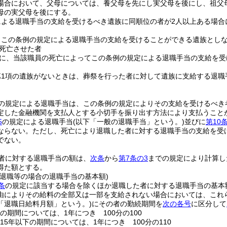
場合において、父母については、養父母を先にし実父母を後にし、祖父
母の実父母を後にする。
による退職手当の支給を受けるべき遺族に同順位の者が2人以上ある場合
、この条例の規定による退職手当の支給を受けることができる遺族とし
死亡させた者
に、当該職員の死亡によってこの条例の規定による退職手当の支給を受
第1項の遺族がないときは、葬祭を行った者に対して遺族に支給する退職
の規定による退職手当は、この条例の規定によりその支給を受けるべき
定した金融機関を支払人とする小切手を振り出す方法により支払うこと
5
の規定による退職手当
(以下「一般の退職手当」という。)
並びに
第10
ならない。
ただし、死亡により退職した者に対する退職手当の支給を受
でない。
者に対する退職手当の額は、
次条
から
第7条の3
までの規定により計算し
得た額とする。
る退職等の場合の退職手当の基本額)
条
の規定に該当する場合を除くほか退職した者に対する退職手当の基本
由によりその給料の全部又は一部を支給されない場合においては、これ
「退職日給料月額」という。)
にその者の勤続期間を
次の各号
に区分して
の期間については、1年につき 100分の100
15年以下の期間については、1年につき 100分の110