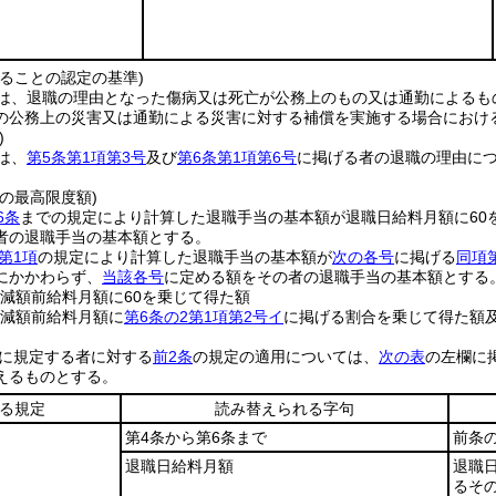
ることの認定の基準)
は、退職の理由となった傷病又は死亡が公務上のもの又は通勤によるも
の公務上の災害又は通勤による災害に対する補償を実施する場合におけ
)
は、
第5条第1項第3号
及び
第6条第1項第6号
に掲げる者の退職の理由に
の最高限度額)
6条
までの規定により計算した退職手当の基本額が退職日給料月額に60
者の退職手当の基本額とする。
第1項
の規定により計算した退職手当の基本額が
次の各号
に掲げる
同項
にかかわらず、
当該各号
に定める額をその者の退職手当の基本額とする
定減額前給料月額に60を乗じて得た額
定減額前給料月額に
第6条の2第1項第2号イ
に掲げる割合を乗じて得た額
に規定する者に対する
前2条
の規定の適用については、
次の表
の左欄に
えるものとする。
る規定
読み替えられる字句
第4条から第6条まで
前条
退職日給料月額
退職
るそ