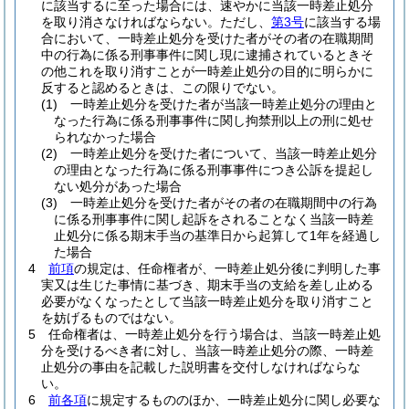
に該当するに至った場合には、速やかに当該一時差止処分
を取り消さなければならない。
ただし、
第3号
に該当する場
合において、一時差止処分を受けた者がその者の在職期間
中の行為に係る刑事事件に関し現に逮捕されているときそ
の他これを取り消すことが一時差止処分の目的に明らかに
反すると認めるときは、この限りでない。
(1)
一時差止処分を受けた者が当該一時差止処分の理由と
なった行為に係る刑事事件に関し拘禁刑以上の刑に処せ
られなかった場合
(2)
一時差止処分を受けた者について、当該一時差止処分
の理由となった行為に係る刑事事件につき公訴を提起し
ない処分があった場合
(3)
一時差止処分を受けた者がその者の在職期間中の行為
に係る刑事事件に関し起訴をされることなく当該一時差
止処分に係る期末手当の基準日から起算して1年を経過し
た場合
4
前項
の規定は、任命権者が、一時差止処分後に判明した事
実又は生じた事情に基づき、期末手当の支給を差し止める
必要がなくなったとして当該一時差止処分を取り消すこと
を妨げるものではない。
5
任命権者は、一時差止処分を行う場合は、当該一時差止処
分を受けるべき者に対し、当該一時差止処分の際、一時差
止処分の事由を記載した説明書を交付しなければならな
い。
6
前各項
に規定するもののほか、一時差止処分に関し必要な