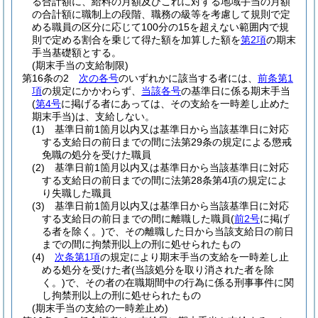
る合計額に、給料の月額及びこれに対する地域手当の月額
の合計額に職制上の段階、職務の級等を考慮して規則で定
める職員の区分に応じて100分の15を超えない範囲内で規
則で定める割合を乗じて得た額を加算した額を
第2項
の期末
手当基礎額とする。
(期末手当の支給制限)
第16条の2
次の各号
のいずれかに該当する者には、
前条第1
項
の規定にかかわらず、
当該各号
の基準日に係る期末手当
(
第4号
に掲げる者にあっては、その支給を一時差し止めた
期末手当)
は、支給しない。
(1)
基準日前1箇月以内又は基準日から当該基準日に対応
する支給日の前日までの間に法第29条の規定による懲戒
免職の処分を受けた職員
(2)
基準日前1箇月以内又は基準日から当該基準日に対応
する支給日の前日までの間に法第28条第4項の規定によ
り失職した職員
(3)
基準日前1箇月以内又は基準日から当該基準日に対応
する支給日の前日までの間に離職した職員
(
前2号
に掲げ
る者を除く。)
で、その離職した日から当該支給日の前日
までの間に拘禁刑以上の刑に処せられたもの
(4)
次条第1項
の規定により期末手当の支給を一時差し止
める処分を受けた者
(当該処分を取り消された者を除
く。)
で、その者の在職期間中の行為に係る刑事事件に関
し拘禁刑以上の刑に処せられたもの
(期末手当の支給の一時差止め)