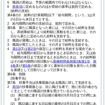
5
職員の昇給は、予算の範囲内で行わなければならない。
6
前各項
に定めるもののほか昇給の基準は規則で定める。
(給料の支給)
第4条の2
給料の計算期間
(以下「給与期間」という。)
は月
の1日から末日までとする。
2
給与期間の給料の支給日は、規則で定める。
第5条
新たに職員となった者には、その日から給料を支給
し、昇給降給等により給料額に異動を生じた者には、その
日から新たに定められた給料を支給する。
2
職員が退職したときは、その日まで給料を支給する。
3
職員が死亡したときは、その月まで給料を支給する。
4
第1項
又は
第2項
の規定により給料を支給する場合であっ
て、給与期間の初日から支給するとき以外のとき、又は給
与期間の末日まで支給するとき以外のときは、その給料額
はその給与期間の現日数から
勤務時間条例第3条第1項
、
第
4条
及び
第5条
の規定に基づく週休日の日数を差引いた日数
を基礎として日割りによって計算する。
第6条
削除
(扶養手当)
第7条
扶養手当は扶養親族のある職員に対して支給する。
2
前項
の扶養親族とは、次に掲げる者で、他に生活の途がな
く主としてその職員の扶養を受けているものをいう。
(1)
満22歳に達する日以後の最初の3月31日までの間にあ
る子
(2)
満22歳に達する日以後の最初の3月31日までの間にあ