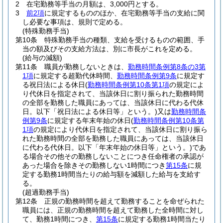
2
在宅勤務等手当の月額は、3,000円とする。
3
前2項
に規定するもののほか、在宅勤務等手当の支給に関
し必要な事項は、規則で定める。
(特殊勤務手当)
第10条
特殊勤務手当の種類、支給を受けるものの範囲、手
当の額及びその支給方法は、別に市長がこれを定める。
(給与の減額)
第11条
職員が勤務しないときは、
勤務時間条例第8条の3第
1項
に規定する超勤代休時間、
勤務時間条例第9条
に規定す
る祝日法による休日
(
勤務時間条例第10条第1項
の規定によ
り代休日を指定されて、当該休日に割り振られた勤務時間
の全部を勤務した職員にあっては、当該休日に代わる代休
日。以下「祝日法による休日等」という。)
又は
勤務時間条
例第9条
に規定する年末年始の休日
(
勤務時間条例第10条第
1項
の規定により代休日を指定されて、当該休日に割り振ら
れた勤務時間の全部を勤務した職員にあっては、当該休日
に代わる代休日。以下「年末年始の休日等」という。)
であ
る場合その他その勤務しないことにつき任命権者の承認が
あった場合を除きその勤務しない1時間につき
第15条
に規
定する勤務1時間当たりの給与額を減額した給与を支給す
る。
(超過勤務手当)
第12条
正規の勤務時間を超えて勤務することを命ぜられた
職員には、正規の勤務時間を超えて勤務した全時間に対し
て、勤務1時間につき、
第15条
に規定する勤務1時間当たり