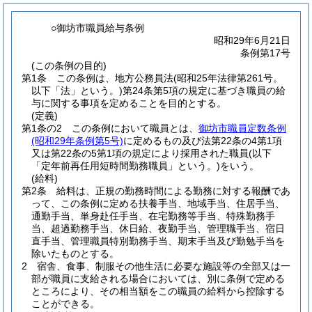
○御坊市職員給与条例
昭和29年6月21日
条例第17号
(この条例の目的)
第1条
この条例は、地方公務員法
(昭和25年法律第261号。
以下「法」という。)
第24条第5項の規定に基づき職員の給
与に関する事項を定めることを目的とする。
(定義)
第1条の2
この条例において職員とは、
御坊市職員定数条例
(昭和29年条例第5号)
に定めるもの及び法第22条の4第1項
又は第22条の5第1項の規定により採用された職員
(以下
「定年前再任用短時間勤務職員」という。)
をいう。
(給料)
第2条
給料は、正規の勤務時間による勤務に対する報酬であ
って、この条例に定める扶養手当、地域手当、住居手当、
通勤手当、単身赴任手当、在宅勤務等手当、特殊勤務手
当、超過勤務手当、休日給、夜勤手当、管理職手当、宿日
直手当、管理職員特別勤務手当、期末手当及び勤勉手当を
除いたものとする。
2
宿舎、食事、制服その他生活に必要な施設等の全部又は一
部が職員に支給される場合においては、別に条例で定める
ところにより、その相当額をこの職員の給料から控除する
ことができる。