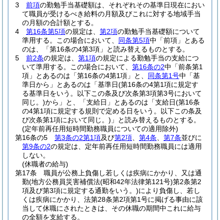
3
前項
の勤勉手当基礎額は、それぞれその基準日現在におい
て職員が受けるべき給料の月額及びこれに対する地域手当
の月額の合計額とする。
4
第16条第5項
の規定は、
第2項
の勤勉手当基礎額について
準用する。
この場合において、
同条第5項
中「前項」とある
のは、「第16条の4第3項」と読み替えるものとする。
5
前2条
の規定は、
第1項
の規定による勤勉手当の支給につ
いて準用する。
この場合において、
第16条の2
中「前条第1
項」とあるのは「第16条の4第1項」と、
同条第1号
中「基
準日から」とあるのは「基準日
(第16条の4第1項に規定す
る基準日をいう。以下この条及び次条第3項第3号において
同じ。)
から」と、「支給日」とあるのは「支給日
(第16条
の4第1項に規定する規則で定める日をいう。以下この条及
び次条第1項において同じ。)
」と読み替えるものとする。
(定年前再任用短時間勤務職員についての適用除外)
第16条の5
第3条の2第1項
及び
第2項
、
第4条
、
第7条
並びに
第9条の2
の規定は、定年前再任用短時間勤務職員には適用
しない。
(休職者の給与)
第17条
職員が公務上負傷し若しくは疾病にかかり、又は通
勤
(地方公務員災害補償法
(昭和42年法律第121号)
第2条第2
項及び第3項に規定する通勤をいう。)
により負傷し、若し
くは疾病にかかり、法第28条第2項第1号に掲げる事由に該
当して休職にされたときは、その休職の期間中これに給与
の全額を支給する。