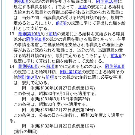
則第8項
の規定の適用を受ける職員に限り、
附則第10項
に
規定する職員を除く。)
であって、
同項
の規定による給料を
支給される職員との権衡上必要があると認められる職員に
は、当分の間、当該職員の受ける給料月額のほか、規則で
定めるところにより、
前2項
の規定に準じて算出した額を給
料として支給する。
13
附則第10項
又は
前項
の規定による給料を支給される職員
以外の
附則第8項
の規定の適用を受ける職員であって、任用
の事情を考慮して当該給料を支給される職員との権衡上必
要があると認められる職員には、当分の間、当該職員の受
ける給料月額のほか、規則で定めるところにより、
前3項
の
規定に準じて算出した額を給料として支給する。
14
附則第8項
から
前項
までに定めるもののほか、
附則第8項
の規定による給料月額、
附則第10項
の規定による給料その
他
附則第8項
から
前項
までの規定の施行に関し必要な事項
は、規則で定める。
附
則
(昭和30年10月27日
条例第19号)
この条例は、昭和30年9月1日から適用する。
附
則
(昭和31年3月16日
条例第2号)
この条例は、昭和30年度から適用する。
附
則
(昭和31年12月22日
条例第24号)
この条例は、公布の日から施行し、昭和31年度より適用す
る。
附
則
(昭和32年11月22日
条例第16号)
(施行の期日)