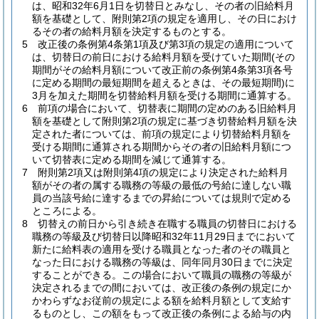
は、昭和32年6月1日を切替日とみなし、その者の旧給料月
額を基礎として、附則第2項の規定を適用し、その日におけ
るその者の給料月額を決定するものとする。
5
改正後の条例第4条第1項及び第3項の規定の適用について
は、切替日の前日における給料月額を受けていた期間
(その
期間がその給料月額について改正前の条例第4条第3項各号
に定める期間の最短期間を超えるときは、その最短期間)
に
3月を加えた期間を切替給料月額を受ける期間に通算する。
6
前項の場合において、切替表に期間の定めのある旧給料月
額を基礎として附則第2項の規定に基づき切替給料月額を決
定された者については、前項の規定により切替給料月額を
受ける期間に通算される期間からその者の旧給料月額につ
いて切替表に定める期間を減じて通算する。
7
附則第2項又は附則第4項の規定により決定された給料月
額がその者の属する職務の等級の最低の号給に達しない職
員の当該号給に達するまでの昇給については規則で定める
ところによる。
8
切替えの前日から引き続き在職する職員の切替日における
職務の等級及び切替日以降昭和32年11月29日までにおいて
新たに給料表の適用を受ける職員となった者のその職員と
なった日における職務の等級は、同年同月30日までに決定
することができる。
この場合において職員の職務の等級が
決定されるまでの間においては、改正後の条例の規定にか
かわらずなお従前の規定による額を給料月額として支給す
るものとし、この額をもって改正後の条例による給与の内