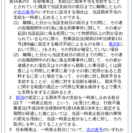
第16条の3
任命権者は、支給日に期末手当を支給すること
とされていた職員で当該支給日の前日までに離職したもの
が
次の各号
のいずれかに該当する場合は、当該期末手当の
支給を一時差し止めることができる。
(1)
離職した日から当該支給日の前日までの間に、その者
の在職期間中の行為に係る刑事事件に関して、その者が
起訴
(当該起訴に係る犯罪について拘禁刑以上の刑が定め
られているものに限り、刑事訴訟法
(昭和23年法律第131
号)
第6編に規定する略式手続によるものを除く。
第3項
に
おいて同じ。)
をされ、その判決が確定していない場合
(2)
離職した日から当該支給日の前日までの間に、その者
の在職期間中の行為に係る刑事事件に関して、その者が
逮捕された場合又はその者から聴取した事項若しくは調
査により判明した事実に基づきその者に犯罪があると思
料するに至った場合であって、その者に対し期末手当を
支給することが、公務に対する信頼を確保し、期末手当
に関する制度の適正かつ円滑な実施を維持する上で重大
な支障を生ずると認めるとき。
2
前項
の規定による期末手当の支給を一時差し止める処分
(以下「一時差止処分」という。)
を受けた者は、行政不服
審査法
(平成26年法律第68号)
第18条第1項本文に規定する
期間が経過した後においては、当該一時差止処分後の事情
の変化を理由に、当該一時差止処分をした者に対し、その
取消しを申し立てることができる。
3
任命権者は、一時差止処分について、
次の各号
のいずれか