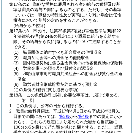
第17条の2
単純な労務に雇用される者の給与の種類及び基
準は職員の給与の例によるものとする。
ただし、その基準
については、職務の特殊性及び実態により難い場合は任命
権者において別段の定めをすることができる。
(給与からの控除)
第17条の3
市長は、法第25条第2項及び労働基準法
(昭和22
年法律第49号)
第24条の規定により職員に給与を支給する
際、その給与から次に掲げるものについて控除することが
できる。
(1)
職員団体に納付すべき組合費その他徴収金
(2)
職員互助会等への掛金その他徴収金
(3)
団体取扱契約に係る生命保険その他各種保険の保険料
(4)
労働金庫への預金及び貸付金の返済金
(5)
和歌山県市町村職員共済組合への貯金及び貸付金の返
済金
(6)
勤労者財産形成貯蓄契約に基づく預貯金
(この条例の施行に関し必要な事項)
第18条
この条例施行に関し必要な事項は、規則で定める。
附
則
1
この条例は、公布の日から施行する。
2
職員の給料月額は、平成17年4月1日から平成18年3月31
日までの間にあっては、
第3条
から
第4条
までの規定にかか
わらず、これらの規定により定められた額から当該額に
100分の5を乗じて得た額を減じた額とする。
ただし、退職
手当の算出の基礎となる給料月額については、この限りで