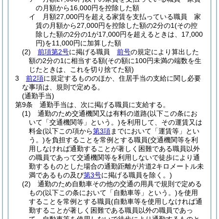
の月額から16,000円を控除した額
イ
月額27,000円を超える家賃を支払っている職員 家
賃の月額から27,000円を控除した額の2分の1
(その控
除した額の2分の1が17,000円を超えるときは、17,000
円)
を11,000円に加算した額
(2)
前項第2号
に掲げる職員
前号
の規定により算出した
額の2分の1に相当する額
(その額に100円未満の端数を生
じたときは、これを切り捨てた額)
3
前2項
に規定するもののほか、住居手当の支給に関し必要
な事項は、規則で定める。
(通勤手当)
第9条
通勤手当は、次に掲げる職員に支給する。
(1)
通勤のため交通機関又は有料の道路
(以下この条にお
いて「交通機関等」という。)
を利用して、その運賃又は
料金
(以下この項から
第3項
までにおいて「運賃等」とい
う。)
を負担することを常例とする職員
(交通機関等を利
用しなければ通勤することが著しく困難である職員以外
の職員であって交通機関等を利用しないで徒歩により通
勤するものとした場合の通勤距離が片道2キロメートル未
満であるもの及び
第3号
に掲げる職員を除く。)
(2)
通勤のため自動車その他の交通の用具で規則で定める
もの
(以下この条において「自動車等」という。)
を使用
することを常例とする職員
(自動車等を使用しなければ通
勤することが著しく困難である職員以外の職員であっ