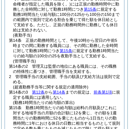
命権者が指定した職員を除く。)
には正規の勤務時間中に勤
務した全時間に対して勤務1時間につき
第15条
に規定する
勤務1時間当たり給与額に100分の125から100分の150まで
の範囲内で規則で定める割合を乗じて得た額を休日給とし
て支給する。
ただし、正規の勤務時間外に勤務しても休日
給は支給されない。
(夜勤手当)
第14条
正規の勤務時間として、午後10時から翌日の午前5
時までの間に勤務する職員には、その間に勤務した全時間
に対して勤務1時間につき
第15条
に規定する勤務1時間当た
りの給与額の100分の25を夜勤手当として支給する。
(管理職手当)
第14条の2
管理又は監督の地位にある職員には、その職務
の特殊性に基づき、管理職手当を支給する。
2
管理職手当の支給範囲、手当の額及び支給方法は規則で定
める。
(超過勤務手当等に関する規定の適用除外)
第14条の3
第12条
から
第14条
までの規定は、
前条第1項
に規
定する職員には適用しない。
(勤務1時間当たりの給与額の算出)
第15条
勤務1時間当たりの給与額は給料の月額及びこれに
対する地域手当の月額の合計額に12を乗じ、その額を1週
間当たりの勤務時間に52を乗じたものから1日当たりの勤
務時間に1年における休日の日数に相当するものとして規則
で定める数を乗じたものを減じたもので除して得た額とす