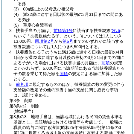
る孫
(3)
60歳以上の父母及び祖父母
(4)
満22歳に達する日以後の最初の3月31日までの間にあ
る弟妹
(5)
重度心身障害者
3
扶養手当の月額は、
前項第1号
に該当する扶養親族
(
次項
に
おいて「扶養親族たる子」という。)
については1人につき
13,000円、
同項第2号
から
第5号
までのいずれかに該当する
扶養親族については1人につき6,500円とする。
4
扶養親族たる子のうちに満15歳に達する日後の最初の4月
1日から満22歳に達する日以後の最初の3月31日までの間に
ある子がいる場合における扶養手当の月額は、
前項
の規定
にかかわらず、5,000円に当該期間にある当該扶養親族たる
子の数を乗じて得た額を
同項
の規定による額に加算した額
とする。
5
前各項
に規定するもののほか、扶養親族の数の変更に伴う
支給額の改定その他の扶養手当の支給に関し必要な事項
は、規則で定める。
第8条
削除
第8条の2
削除
(地域手当)
第8条の3
地域手当は、当該地域における民間の賃金水準を
基礎とし、当該地域における物価等を考慮して、一般職の
職員の給与に関する法律
(昭和25年法律第95号)
第11条の3
第1項に規定する地域手当の支給地域に在勤する職員に支給