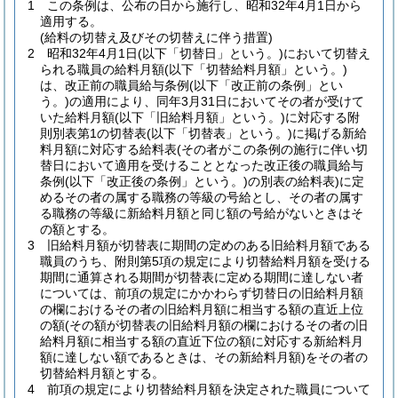
1
この条例は、公布の日から施行し、昭和32年4月1日から
適用する。
(給料の切替え及びその切替えに伴う措置)
2
昭和32年4月1日
(以下「切替日」という。)
において切替え
られる職員の給料月額
(以下「切替給料月額」という。)
は、改正前の職員給与条例
(以下「改正前の条例」とい
う。)
の適用により、同年3月31日においてその者が受けて
いた給料月額
(以下「旧給料月額」という。)
に対応する附
則別表第1の切替表
(以下「切替表」という。)
に掲げる新給
料月額に対応する給料表
(その者がこの条例の施行に伴い切
替日において適用を受けることとなった改正後の職員給与
条例
(以下「改正後の条例」という。)
の別表の給料表)
に定
めるその者の属する職務の等級の号給とし、その者の属す
る職務の等級に新給料月額と同じ額の号給がないときはそ
の額とする。
3
旧給料月額が切替表に期間の定めのある旧給料月額である
職員のうち、附則第5項の規定により切替給料月額を受ける
期間に通算される期間が切替表に定める期間に達しない者
については、前項の規定にかかわらず切替日の旧給料月額
の欄におけるその者の旧給料月額に相当する額の直近上位
の額
(その額が切替表の旧給料月額の欄におけるその者の旧
給料月額に相当する額の直近下位の額に対応する新給料月
額に達しない額であるときは、その新給料月額)
をその者の
切替給料月額とする。
4
前項の規定により切替給料月額を決定された職員について