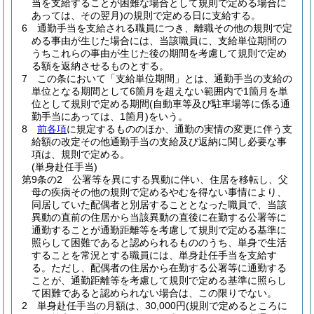
当を支給することが困難な場合として規則で定める場合に
あっては、その翌月)
の規則で定める日に支給する。
6
通勤手当を支給される職員につき、離職その他の規則で定
める事由が生じた場合には、当該職員に、支給単位期間の
うちこれらの事由が生じた後の期間を考慮して規則で定め
る額を返納させるものとする。
7
この条において「支給単位期間」とは、通勤手当の支給の
単位となる期間として6箇月を超えない範囲内で1箇月を単
位として規則で定める期間
(自動車等及び駐車場等に係る通
勤手当にあっては、1箇月)
をいう。
8
前各項
に規定するもののほか、通勤の実情の変更に伴う支
給額の改定その他通勤手当の支給及び返納に関し必要な事
項は、規則で定める。
(単身赴任手当)
第9条の2
公署等を異にする異動に伴い、住居を移転し、父
母の疾病その他の規則で定めるやむを得ない事情により、
同居していた配偶者と別居することとなった職員で、当該
異動の直前の住居から当該異動の直後に在勤する公署等に
通勤することが通勤距離等を考慮して規則で定める基準に
照らして困難であると認められるもののうち、単身で生活
することを常況とする職員には、単身赴任手当を支給す
る。
ただし、配偶者の住居から在勤する公署等に通勤する
ことが、通勤距離等を考慮して規則で定める基準に照らし
て困難であると認められない場合は、この限りでない。
2
単身赴任手当の月額は、30,000円
(規則で定めるところに