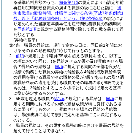
る基準給料月額のうち、
前条第4項
の規定により当該定年前
再任用短時間勤務職員の属する職務の級に応じた額に、
御
坊市職員の勤務時間、休暇等に関する条例
(平成7年条例第1
号。以下「勤務時間条例」という。)
第2条第3項
の規定によ
り定められた当該定年前再任用短時間勤務職員の勤務時間
を
同条第1項
に規定する勤務時間で除して得た数を乗じて得
た額とする。
(昇給の基準)
第4条
職員の昇給は、規則で定める日に、同日前1年間にお
けるその者の勤務成績に応じて行うものとする。
2
前項
の規定により職員
(55歳を超える職員を除く。以下こ
の項において同じ。)
を昇給させるか否か及び昇給させる場
合の昇給の号給数は、
同項
に規定する期間の全部を良好な
成績で勤務した職員の昇給の号給数を4号給
(行政職給料表
の適用を受ける職員でその職務の級が7級であるもの及び消
防職給料表の適用を受ける職員でその職務の級が8級である
ものは、3号給)
とすることを標準として規則で定める基準
に従い決定するものとする。
3
55歳を超える職員の
第1項
の規定による昇給は、
同項
に規
定する期間におけるその者の勤務成績が特に良好である場
合に限り行うものとし、昇給させる場合の昇給の号給数
は、勤務成績に応じて規則で定める基準に従い決定するも
のとする。
4
職員の昇給は、その属する職務の級における最高の号給を
超えて行うことはできない。