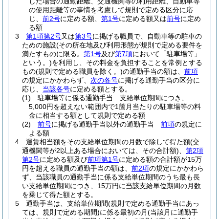
した場合の通勤距離、交通機関等の利用距離、自動車等
の使用距離等の事情を考慮して規則で定める区分に応
じ、
前2号
に定める額、
第1号
に定める額又は
前号
に定め
る額
3
第1項第2号
又は
第3号
に掲げる職員で、自動車等の駐車の
ための施設
(その所在地及び利用形態が規則で定める要件を
満たすものに限る。
第1号
及び
第7項
において「駐車場等」
という。)
を利用し、その料金を負担することを常例とする
もの
(規則で定める職員を除く。)
の通勤手当の額は、
前項
の規定にかかわらず、
次の各号
に掲げる通勤手当の区分に
応じ、
当該各号
に定める額とする。
(1)
駐車場等に係る通勤手当 支給単位期間につき、
5,000円を超えない範囲内で1箇月当たりの駐車場等の料
金に相当する額として規則で定める額
(2)
前号
に掲げる通勤手当以外の通勤手当
前項
の規定に
よる額
4
運賃相当額をその支給単位期間の月数で除して得た額
(交
通機関等が2以上ある場合においては、その合計額)
、
第2項
第2号
に定める額及び
前項第1号
に定める額の合計額が15万
円を超える職員の通勤手当の額は、
前2項
の規定にかかわら
ず、当該職員の通勤手当に係る支給単位期間のうち最も長
い支給単位期間につき、15万円に当該支給単位期間の月数
を乗じて得た額とする。
5
通勤手当は、支給単位期間
(規則で定める通勤手当にあっ
ては、規則で定める期間)
に係る最初の月
(当該月に通勤手