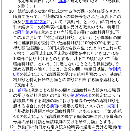
る定年退職日において
前項
の規定が適用されていた職員
を除く。)
10
法第28条の2第4項に規定する他の職への降任等をされた
職員であって、当該他の職への降任等をされた日
(以下この
項及び
附則第12項
において「異動日」という。)
の前日から
引き続き同一の給料表の適用を受ける職員のうち、特定日
に
附則第8項
の規定により当該職員の受ける給料月額
(以下
この項において「特定日給料月額」という。)
が異動日の前
日に当該職員が受けていた給料月額に100分の70を乗じて
得た額
(当該額に、50円未満の端数を生じたときはこれを切
り捨て、50円以上100円未満の端数を生じたときはこれを
100円に切り上げるものとする。以下この項において「基
礎給料月額」という。)
に達しないこととなる職員
(規則で
定める職員を除く。)
には、当分の間、特定日以後、
附則第
8項
の規定により当該職員の受ける給料月額のほか、基礎給
料月額と特定日給料月額との差額に相当する額を給料とし
て支給する。
11
前項
の規定による給料の額と当該給料を支給される職員
の受ける給料月額との合計額が
第3条第4項
の規定により当
該職員の属する職務の級における最高の号給の給料月額を
超える場合における
前項
の規定の適用については、
同項
中
「基礎給料月額と特定日給料月額」とあるのは、「第3条第
4項の規定により当該職員の属する職務の級における最高の
号給の給料月額と当該職員の受ける給料月額」とする。
12
異動日の前日から引き続き給料表の適用を受ける職員
(
附