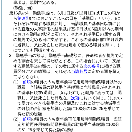
事項は、規則で定める。
(勤勉手当)
第16条の4
勤勉手当は、6月1日及び12月1日
(以下この項か
ら
第3項
までにおいてこれらの日を「基準日」という。)
に
それぞれ在職する職員に対し、当該職員の基準日以前にお
ける直近の人事評価の結果及び基準日以前6箇月以内の期間
における勤務の状況に応じて、それぞれ基準日の属する月
の規則で定める日に支給する。
これらの基準日前1箇月以内
に退職し、又は死亡した職員
(規則で定める職員を除く。)
についても同様とする。
2
勤勉手当の額は、勤勉手当基礎額に、任命権者が規則で定
める割合を乗じて得た額とする。
この場合において、支給
する勤勉手当の額の、その者に属する
次の各号
に掲げる職
員区分ごとの総額は、それぞれ
当該各号
に定める額を超え
てはならない。
(1)
前項
の職員のうち定年前再任用短時間勤務職員以外の
職員 当該職員の勤勉手当基礎額に当該職員がそれぞれ
の基準日現在
(退職し、又は死亡した職員にあっては、退
職し、又は死亡した日現在。
次項
において同じ。)
におい
て受けるべき扶養手当の月額及びこれに対する地域手当
の月額の合計額を加算した額に100分の106.25を乗じて
得た額の総額
(2)
前項
の職員のうち定年前再任用短時間勤務職員 当該
定年前再任用短時間勤務職員の勤勉手当基礎額に100分
の51.25を乗じて得た額の総額