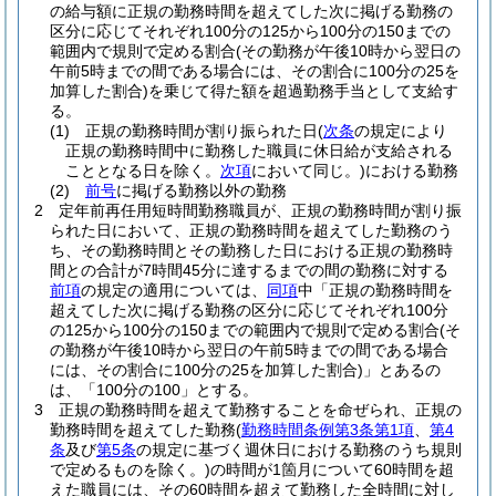
の給与額に正規の勤務時間を超えてした次に掲げる勤務の
区分に応じてそれぞれ100分の125から100分の150までの
範囲内で規則で定める割合
(その勤務が午後10時から翌日の
午前5時までの間である場合には、その割合に100分の25を
加算した割合)
を乗じて得た額を超過勤務手当として支給す
る。
(1)
正規の勤務時間が割り振られた日
(
次条
の規定により
正規の勤務時間中に勤務した職員に休日給が支給される
こととなる日を除く。
次項
において同じ。)
における勤務
(2)
前号
に掲げる勤務以外の勤務
2
定年前再任用短時間勤務職員が、正規の勤務時間が割り振
られた日において、正規の勤務時間を超えてした勤務のう
ち、その勤務時間とその勤務した日における正規の勤務時
間との合計が7時間45分に達するまでの間の勤務に対する
前項
の規定の適用については、
同項
中「正規の勤務時間を
超えてした次に掲げる勤務の区分に応じてそれぞれ100分
の125から100分の150までの範囲内で規則で定める割合
(そ
の勤務が午後10時から翌日の午前5時までの間である場合
には、その割合に100分の25を加算した割合)
」とあるの
は、「100分の100」とする。
3
正規の勤務時間を超えて勤務することを命ぜられ、正規の
勤務時間を超えてした勤務
(
勤務時間条例第3条第1項
、
第4
条
及び
第5条
の規定に基づく週休日における勤務のうち規則
で定めるものを除く。)
の時間が1箇月について60時間を超
えた職員には、その60時間を超えて勤務した全時間に対し