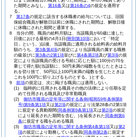
日まで国保組合の職員であった期間は、本市の職員であっ
た期間とみなし、
第16条
又は
第16条の4
の規定を適用す
る。
7
第17条
の規定に該当する休職者の給与については、旧国
保組合職員が解散日以前に休職にされた期間は、解散日後
に休職にされた期間と通算する。
8
当分の間、職員の給料月額は、当該職員が60歳に達した
日後における最初の4月1日
(
附則第10項
において「特定
日」という。)
以後、当該職員に適用される給料表の給料月
額のうち、
第3条第4項
の規定により当該職員の属する職務
の級並びに
第3条の2第1項
並びに
第4条第2項
及び
第3項
の規
定により当該職員の受ける号給に応じた額に100分の70を
乗じて得た額
(当該額に、50円未満の端数を生じたときはこ
れを切り捨て、50円以上100円未満の端数を生じたときは
これを100円に切り上げるものとする。)
とする。
9
前項
の規定は、次に掲げる職員には適用しない。
(1)
臨時的に任用される職員その他の法律により任期を定
めて任用される職員及び非常勤職員
(2)
御坊市職員の定年等に関する条例
(昭和59年条例第8
号)
第9条第1項
又は
第2項
の規定により法第28条の2第1項
に規定する異動期間
(
同条例第9条第1項
又は
第2項
の規定
により延長された期間を含む。)
を延長された
同条例第6
条
に規定する職を占める職員
(3)
御坊市職員の定年等に関する条例第4条第1項
又は
第2
項
の規定により勤務している職員
(
同条例第2条
に規定す