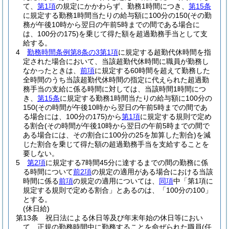
て、
第1項
の規定にかかわらず、勤務1時間につき、
第15条
に規定する勤務1時間当たりの給与額に100分の150
(その勤
務が午後10時から翌日の午前5時までの間である場合に
は、100分の175)
を乗じて得た額を超過勤務手当として支
給する。
4
勤務時間条例第8条の3第1項
に規定する超勤代休時間を指
定された場合において、当該超勤代休時間に職員が勤務し
なかったときは、
前項
に規定する60時間を超えて勤務した
全時間のうち当該超勤代休時間の指定に代えられた超過勤
務手当の支給に係る時間に対しては、当該時間1時間につ
き、
第15条
に規定する勤務1時間当たりの給与額に100分の
150
(その時間が午後10時から翌日の午前5時までの間であ
る場合には、100分の175)
から
第1項
に規定する規則で定め
る割合
(その時間が午後10時から翌日の午前5時までの間で
ある場合には、その割合に100分の25を加算した割合)
を減
じた割合を乗じて得た額の超過勤務手当を支給することを
要しない。
5
第2項
に規定する7時間45分に達するまでの間の勤務に係
る時間について
前2項
の規定の適用がある場合における当該
時間に係る
前項
の規定の適用については、
同項
中「第1項に
規定する規則で定める割合」とあるのは、「100分の100」
とする。
(休日給)
第13条
祝日法による休日等及び年末年始の休日等におい
て、正規の勤務時間中に勤務することを命ぜられた職員
(任