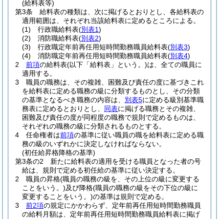
(給料表等)
第3条
給料表の種類は、次に掲げるとおりとし、各給料表の
適用範囲は、それぞれ当該給料表に定めるところによる。
(1)
行政職給料表
(
別表1
)
(2)
消防職給料表
(
別表2
)
(3)
行政職定年前再任用短時間勤務職員給料表
(
別表3
)
(4)
消防職定年前再任用短時間勤務職員給料表
(
別表4
)
2
前項
の給料表
(以下「給料表」という。)
は、全ての職員に
適用する。
3
職員の職務は、その複雑、困難及び責任の度に基づきこれ
を給料表に定める職務の級に分類するものとし、その分類
の基準となるべき職務の内容は、
別表5
に定める級別基準職
務表に定めるとおりとし、
同表
に掲げる職務とその複雑、
困難及び責任の度が同程度の職務で規則で定めるものは、
それぞれの職務の級に分類されるものとする。
4
任命権者は
前項
の基準に従い職員の職を給料表に定める職
務の級のいずれかに決定しなければならない。
(初任給昇格降格の基準)
第3条の2
新たに給料表の適用を受ける職員となった者の号
給は、規則で定める初任給の基準に従い決定する。
2
職員の昇格
(職員の職務の級を、その上位の級に変更する
ことをいう。)
及び降格
(職員の職務の級をその下位の級に
変更することをいう。)
の基準は規則で定める。
3
前2項
の規定にかかわらず、定年前再任用短時間勤務職員
の給料月額は、定年前再任用短時間勤務職員給料表に掲げ