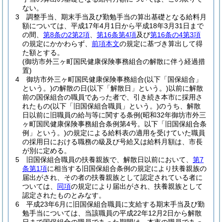
ない。
3
調整手当、期末手当及び勤勉手当の算出基礎となる給料月
額については、平成17年4月1日から平成18年3月31日まで
の間、
第8条の2第2項
、
第16条第4項
及び
第16条の4第3項
の規定にかかわらず、
前項本文
の規定に基づき算出して得
た額とする。
(御坊市外三ヶ町国民健康保険事務組合の解散に伴う経過措
置)
4
御坊市外三ヶ町国民健康保険事務組合
(以下「国保組合」
という。)
の解散の日
(以下「解散日」という。)
以前に解散
前の国保組合の職員であった者で、引き続き本市に採用さ
れたもの
(以下「旧国保組合職員」という。)
のうち、解散
日以前に旧職員の給与等に関する条例
(昭和32年御坊市外三
ヶ町国民健康保険事務組合条例第4号。以下「旧国保組合条
例」という。)
の規定による給料表の適用を受けていた職員
の採用日における職務の級及び号給又は給料月額は、市長
が別に定める。
5
旧国保組合職員の扶養親族で、解散日以前において、
第7
条第1項
に相当する旧国保組合条例の規定により扶養親族の
届出がされ、その者の扶養親族として認定されている者に
ついては、
同項
の規定により届出がされ、扶養親族として
認定されたものとみなす。
6
平成23年6月に旧国保組合職員に支給する期末手当及び勤
勉手当については、当該職員の平成22年12月2日から解散