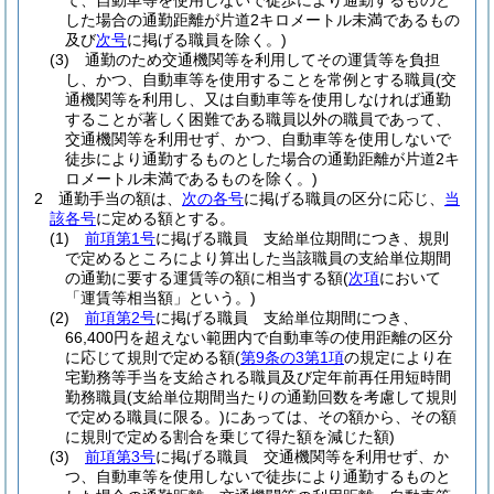
て、自動車等を使用しないで徒歩により通勤するものと
した場合の通勤距離が片道2キロメートル未満であるもの
及び
次号
に掲げる職員を除く。)
(3)
通勤のため交通機関等を利用してその運賃等を負担
し、かつ、自動車等を使用することを常例とする職員
(交
通機関等を利用し、又は自動車等を使用しなければ通勤
することが著しく困難である職員以外の職員であって、
交通機関等を利用せず、かつ、自動車等を使用しないで
徒歩により通勤するものとした場合の通勤距離が片道2キ
ロメートル未満であるものを除く。)
2
通勤手当の額は、
次の各号
に掲げる職員の区分に応じ、
当
該各号
に定める額とする。
(1)
前項第1号
に掲げる職員 支給単位期間につき、規則
で定めるところにより算出した当該職員の支給単位期間
の通勤に要する運賃等の額に相当する額
(
次項
において
「運賃等相当額」という。)
(2)
前項第2号
に掲げる職員 支給単位期間につき、
66,400円を超えない範囲内で自動車等の使用距離の区分
に応じて規則で定める額
(
第9条の3第1項
の規定により在
宅勤務等手当を支給される職員及び定年前再任用短時間
勤務職員
(支給単位期間当たりの通勤回数を考慮して規則
で定める職員に限る。)
にあっては、その額から、その額
に規則で定める割合を乗じて得た額を減じた額)
(3)
前項第3号
に掲げる職員 交通機関等を利用せず、か
つ、自動車等を使用しないで徒歩により通勤するものと