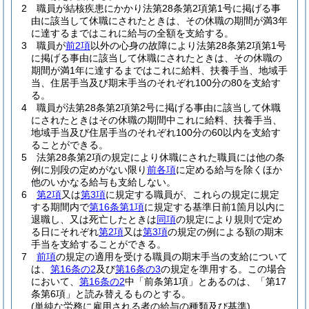
2
職員が結核疾患にかかり法第28条第2項第1号に掲げる事
由に該当して休職にされたときは、その休職の期間が満3年
に達するまではこれに給与の全額を支給する。
3
職員が
前2項
以外の心身の故障により法第28条第2項第1号
に掲げる事由に該当して休職にされたときは、その休職の
期間が満1年に達するまではこれに給料、扶養手当、地域手
当、住居手当及び期末手当のそれぞれ100分の80を支給す
る。
4
職員が法第28条第2項第2号に掲げる事由に該当して休職
にされたときはその休職の期間中これに給料、扶養手当、
地域手当及び住居手当のそれぞれ100分の60以内を支給す
ることができる。
5
法第28条第2項の規定により休職にされた職員には他の条
例に別段の定めがない限り
前各項
に定める給与を除くほか
他のいかなる給与も支給しない。
6
第2項
又は
第3項
に規定する職員が、これらの規定に規定
する期間内で
第16条第1項
に規定する基準日前1箇月以内に
退職し、又は死亡したときは
同項
の規定により規則で定め
る日にそれぞれ
第2項
又は
第3項
の規定の例による額の期末
手当を支給することができる。
7
前項
の規定の適用を受ける職員の期末手当の支給について
は、
第16条の2
及び
第16条の3
の規定を準用する。
この場合
において、
第16条の2
中「前条第1項」とあるのは、「第17
条第6項」と読み替えるものとする。
(単純な労務に雇用される者の給与の種類及び基準)