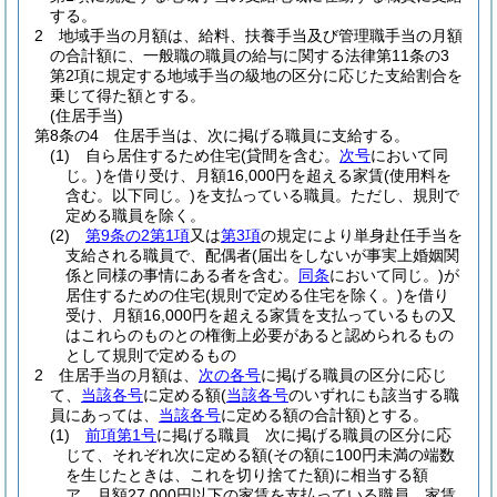
する。
2
地域手当の月額は、給料、扶養手当及び管理職手当の月額
の合計額に、一般職の職員の給与に関する法律第11条の3
第2項に規定する地域手当の級地の区分に応じた支給割合を
乗じて得た額とする。
(住居手当)
第8条の4
住居手当は、次に掲げる職員に支給する。
(1)
自ら居住するため住宅
(貸間を含む。
次号
において同
じ。)
を借り受け、月額16,000円を超える家賃
(使用料を
含む。以下同じ。)
を支払っている職員。
ただし、規則で
定める職員を除く。
(2)
第9条の2第1項
又は
第3項
の規定により単身赴任手当を
支給される職員で、配偶者
(届出をしないが事実上婚姻関
係と同様の事情にある者を含む。
同条
において同じ。)
が
居住するための住宅
(規則で定める住宅を除く。)
を借り
受け、月額16,000円を超える家賃を支払っているもの又
はこれらのものとの権衡上必要があると認められるもの
として規則で定めるもの
2
住居手当の月額は、
次の各号
に掲げる職員の区分に応じ
て、
当該各号
に定める額
(
当該各号
のいずれにも該当する職
員にあっては、
当該各号
に定める額の合計額)
とする。
(1)
前項第1号
に掲げる職員 次に掲げる職員の区分に応
じて、それぞれ次に定める額
(その額に100円未満の端数
を生じたときは、これを切り捨てた額)
に相当する額
ア
月額27,000円以下の家賃を支払っている職員 家賃