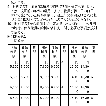
払とする。
9
附則第2項、附則第3項及び附則第5項の規定の適用につい
ては、改正前の条例の適用により、職員が切替日の前日に
おいて受けていた給料月額は、改正前の条例及びこれに基
づく規則に従って定められたものでなければならない。
10
附則第2項から前項までに定めるもののほか、この条例
の施行に伴う職員の給料の切替えに関し必要な事項は規則
で定める。
附則別表第1
切替表
旧給
新給
期
旧給
新給
期
旧給
新給
期
料月
料月
間
料月
料月
間
料月
料月
間
額
額
額
額
額
額
円
円
円
円
6
円
円
5,200
5,600
7,800
8,600
13,60
14,30
0
0
5,300
5,700
8,100
8,600
14,10
15,30
6
0
0
5,400
5,800
8,400
9,200
6
14,60
15,30
0
0
5,500
5,900
8,700
9,200
15,10
16,30
6
0
0