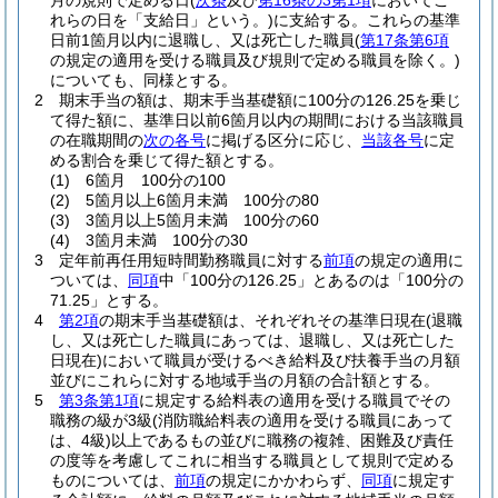
月の規則で定める日
(
次条
及び
第16条の3第1項
においてこ
れらの日を「支給日」という。)
に支給する。
これらの基準
日前1箇月以内に退職し、又は死亡した職員
(
第17条第6項
の規定の適用を受ける職員及び規則で定める職員を除く。)
についても、同様とする。
2
期末手当の額は、期末手当基礎額に100分の126.25を乗じ
て得た額に、基準日以前6箇月以内の期間における当該職員
の在職期間の
次の各号
に掲げる区分に応じ、
当該各号
に定
める割合を乗じて得た額とする。
(1)
6箇月 100分の100
(2)
5箇月以上6箇月未満 100分の80
(3)
3箇月以上5箇月未満 100分の60
(4)
3箇月未満 100分の30
3
定年前再任用短時間勤務職員に対する
前項
の規定の適用に
ついては、
同項
中「100分の126.25」とあるのは「100分の
71.25」とする。
4
第2項
の期末手当基礎額は、それぞれその基準日現在
(退職
し、又は死亡した職員にあっては、退職し、又は死亡した
日現在)
において職員が受けるべき給料及び扶養手当の月額
並びにこれらに対する地域手当の月額の合計額とする。
5
第3条第1項
に規定する給料表の適用を受ける職員でその
職務の級が3級
(消防職給料表の適用を受ける職員にあって
は、4級)
以上であるもの並びに職務の複雑、困難及び責任
の度等を考慮してこれに相当する職員として規則で定める
ものについては、
前項
の規定にかかわらず、
同項
に規定す