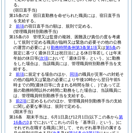
る。
(宿日直手当)
第15条の2
宿日直勤務を命ぜられた職員には、宿日直手当
を支給する。
2
前項
の宿日直手当の額は、規則で定める。
(管理職員特別勤務手当)
第15条の3
管理又は監督の複雑、困難及び責任の度を考慮
して規則で定める職員が臨時又は緊急の必要その他の公務
の運営の必要により
勤務時間条例第3条第1項
又は
第5条
の
規定に基づく週休日又は祝日法による休日等若しくは年末
年始の休日等
(
次項
において「週休日等」という。)
に勤務
をした場合は、当該職員には、管理職員特別勤務手当を支
給する。
2
前項
に規定する場合のほか、
同項
の職員が災害への対処そ
の他の臨時又は緊急の必要により午後10時から翌日午前5
時までの間
(週休日等に含まれる時間を除く。)
であって正
規の勤務時間以外の時間に勤務をした場合は、当該職員に
は、管理職員特別勤務手当を支給する。
3
前2項
に定めるもののほか、管理職員特別勤務手当の支給
に関し必要な事項は、規則で定める。
(期末手当)
第16条
期末手当は、6月1日及び12月1日
(以下この条から
第
16条の3
までにおいてこれらの日を「基準日」という。)
に
それぞれ在職する職員に対して、それぞれ基準日の属する