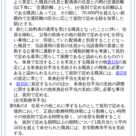
より算定した職員の住居と配偶者の住居との間の交通距離
(以下単に「交通距離」という。)
が規則で定める距離以上
である職員にあっては、その額に、70,000円を超えない範
囲内で交通距離の区分に応じて規則で定める額を加算した
額)
とする。
3
新たに給料表の適用を受ける職員となったことに伴い、住
居を移転し、父母の疾病その他の規則で定めるやむを得な
い事情により、同居していた配偶者と別居することとなっ
た職員で、当該適用の直前の住居から当該適用の直後に在
勤する公署等に通勤することが通勤距離等を考慮して規則
で定める基準に照らして困難であると認められるもののう
ち、単身で生活することを常況とする職員その他
第1項
の規
定による単身赴任手当を支給される職員との権衡上必要が
あると認められるものとして規則で定める職員には、
前2項
の規定に準じて、単身赴任手当を支給する。
4
前3項
に規定するもののほか、単身赴任手当の支給の調整
に関する事項その他単身赴任手当の支給に関し必要な事項
は、規則で定める。
(在宅勤務等手当)
第9条の3
住居その他これに準ずるものとして規則で定める
場所において、正規の勤務時間
(休暇により勤務しない時間
その他規則で定める時間を除く。)
の全部を勤務すること
を、規則で定める期間以上の期間について1箇月当たり平均
10日を超えて命ぜられた職員には、在宅勤務等手当を支給
する。