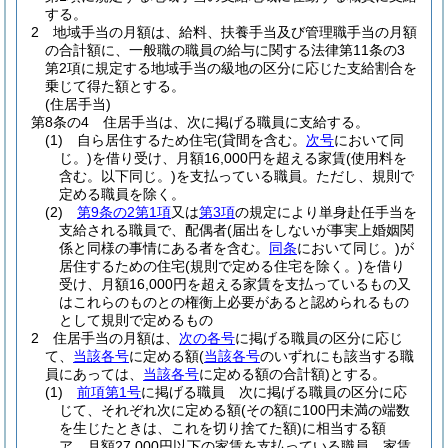
する。
2
地域手当の月額は、給料、扶養手当及び管理職手当の月額
の合計額に、一般職の職員の給与に関する法律第11条の3
第2項に規定する地域手当の級地の区分に応じた支給割合を
乗じて得た額とする。
(住居手当)
第8条の4
住居手当は、次に掲げる職員に支給する。
(1)
自ら居住するため住宅
(貸間を含む。
次号
において同
じ。)
を借り受け、月額16,000円を超える家賃
(使用料を
含む。以下同じ。)
を支払っている職員。
ただし、規則で
定める職員を除く。
(2)
第9条の2第1項
又は
第3項
の規定により単身赴任手当を
支給される職員で、配偶者
(届出をしないが事実上婚姻関
係と同様の事情にある者を含む。
同条
において同じ。)
が
居住するための住宅
(規則で定める住宅を除く。)
を借り
受け、月額16,000円を超える家賃を支払っているもの又
はこれらのものとの権衡上必要があると認められるもの
として規則で定めるもの
2
住居手当の月額は、
次の各号
に掲げる職員の区分に応じ
て、
当該各号
に定める額
(
当該各号
のいずれにも該当する職
員にあっては、
当該各号
に定める額の合計額)
とする。
(1)
前項第1号
に掲げる職員 次に掲げる職員の区分に応
じて、それぞれ次に定める額
(その額に100円未満の端数
を生じたときは、これを切り捨てた額)
に相当する額
ア
月額27,000円以下の家賃を支払っている職員 家賃