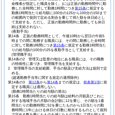
命権者が指定した職員を除く。)
には正規の勤務時間中に勤
務した全時間に対して勤務1時間につき
第15条
に規定する
勤務1時間当たり給与額に100分の125から100分の150まで
の範囲内で規則で定める割合を乗じて得た額を休日給とし
て支給する。
ただし、正規の勤務時間外に勤務しても休日
給は支給されない。
(夜勤手当)
第14条
正規の勤務時間として、午後10時から翌日の午前5
時までの間に勤務する職員には、その間に勤務した全時間
に対して勤務1時間につき
第15条
に規定する勤務1時間当た
りの給与額の100分の25を夜勤手当として支給する。
(管理職手当)
第14条の2
管理又は監督の地位にある職員には、その職務
の特殊性に基づき、管理職手当を支給する。
2
管理職手当の支給範囲、手当の額及び支給方法は規則で定
める。
(超過勤務手当等に関する規定の適用除外)
第14条の3
第12条
から
第14条
までの規定は、
前条第1項
に規
定する職員には適用しない。
(勤務1時間当たりの給与額の算出)
第15条
勤務1時間当たりの給与額は給料の月額及びこれに
対する地域手当の月額の合計額に12を乗じ、その額を1週
間当たりの勤務時間に52を乗じたものから1日当たりの勤
務時間に1年における休日の日数に相当するものとして規則
で定める数を乗じたものを減じたもので除して得た額とす