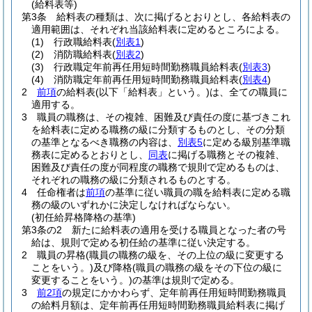
(給料表等)
第3条
給料表の種類は、次に掲げるとおりとし、各給料表の
適用範囲は、それぞれ当該給料表に定めるところによる。
(1)
行政職給料表
(
別表1
)
(2)
消防職給料表
(
別表2
)
(3)
行政職定年前再任用短時間勤務職員給料表
(
別表3
)
(4)
消防職定年前再任用短時間勤務職員給料表
(
別表4
)
2
前項
の給料表
(以下「給料表」という。)
は、全ての職員に
適用する。
3
職員の職務は、その複雑、困難及び責任の度に基づきこれ
を給料表に定める職務の級に分類するものとし、その分類
の基準となるべき職務の内容は、
別表5
に定める級別基準職
務表に定めるとおりとし、
同表
に掲げる職務とその複雑、
困難及び責任の度が同程度の職務で規則で定めるものは、
それぞれの職務の級に分類されるものとする。
4
任命権者は
前項
の基準に従い職員の職を給料表に定める職
務の級のいずれかに決定しなければならない。
(初任給昇格降格の基準)
第3条の2
新たに給料表の適用を受ける職員となった者の号
給は、規則で定める初任給の基準に従い決定する。
2
職員の昇格
(職員の職務の級を、その上位の級に変更する
ことをいう。)
及び降格
(職員の職務の級をその下位の級に
変更することをいう。)
の基準は規則で定める。
3
前2項
の規定にかかわらず、定年前再任用短時間勤務職員
の給料月額は、定年前再任用短時間勤務職員給料表に掲げ