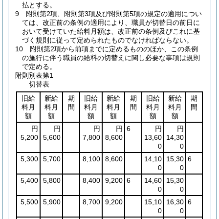
払とする。
9
附則第2項、附則第3項及び附則第5項の規定の適用につい
ては、改正前の条例の適用により、職員が切替日の前日に
おいて受けていた給料月額は、改正前の条例及びこれに基
づく規則に従って定められたものでなければならない。
10
附則第2項から前項までに定めるもののほか、この条例
の施行に伴う職員の給料の切替えに関し必要な事項は規則
で定める。
附則別表第1
切替表
旧給
新給
期
旧給
新給
期
旧給
新給
期
料月
料月
間
料月
料月
間
料月
料月
間
額
額
額
額
額
額
円
円
円
円
6
円
円
5,200
5,600
7,800
8,600
13,60
14,30
0
0
5,300
5,700
8,100
8,600
14,10
15,30
6
0
0
5,400
5,800
8,400
9,200
6
14,60
15,30
0
0
5,500
5,900
8,700
9,200
15,10
16,30
6
0
0