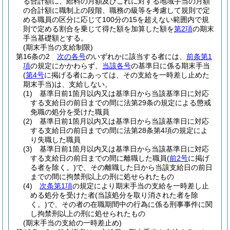
る合計額に、給料の月額及びこれに対する地域手当の月額
の合計額に職制上の段階、職務の級等を考慮して規則で定
める職員の区分に応じて100分の15を超えない範囲内で規
則で定める割合を乗じて得た額を加算した額を
第2項
の期末
手当基礎額とする。
(期末手当の支給制限)
第16条の2
次の各号
のいずれかに該当する者には、
前条第1
項
の規定にかかわらず、
当該各号
の基準日に係る期末手当
(
第4号
に掲げる者にあっては、その支給を一時差し止めた
期末手当)
は、支給しない。
(1)
基準日前1箇月以内又は基準日から当該基準日に対応
する支給日の前日までの間に法第29条の規定による懲戒
免職の処分を受けた職員
(2)
基準日前1箇月以内又は基準日から当該基準日に対応
する支給日の前日までの間に法第28条第4項の規定によ
り失職した職員
(3)
基準日前1箇月以内又は基準日から当該基準日に対応
する支給日の前日までの間に離職した職員
(
前2号
に掲げ
る者を除く。)
で、その離職した日から当該支給日の前日
までの間に拘禁刑以上の刑に処せられたもの
(4)
次条第1項
の規定により期末手当の支給を一時差し止
める処分を受けた者
(当該処分を取り消された者を除
く。)
で、その者の在職期間中の行為に係る刑事事件に関
し拘禁刑以上の刑に処せられたもの
(期末手当の支給の一時差止め)