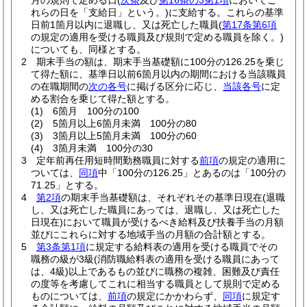
月の規則で定める日
(
次条
及び
第16条の3第1項
においてこ
れらの日を「支給日」という。)
に支給する。
これらの基準
日前1箇月以内に退職し、又は死亡した職員
(
第17条第6項
の規定の適用を受ける職員及び規則で定める職員を除く。)
についても、同様とする。
2
期末手当の額は、期末手当基礎額に100分の126.25を乗じ
て得た額に、基準日以前6箇月以内の期間における当該職員
の在職期間の
次の各号
に掲げる区分に応じ、
当該各号
に定
める割合を乗じて得た額とする。
(1)
6箇月 100分の100
(2)
5箇月以上6箇月未満 100分の80
(3)
3箇月以上5箇月未満 100分の60
(4)
3箇月未満 100分の30
3
定年前再任用短時間勤務職員に対する
前項
の規定の適用に
ついては、
同項
中「100分の126.25」とあるのは「100分の
71.25」とする。
4
第2項
の期末手当基礎額は、それぞれその基準日現在
(退職
し、又は死亡した職員にあっては、退職し、又は死亡した
日現在)
において職員が受けるべき給料及び扶養手当の月額
並びにこれらに対する地域手当の月額の合計額とする。
5
第3条第1項
に規定する給料表の適用を受ける職員でその
職務の級が3級
(消防職給料表の適用を受ける職員にあって
は、4級)
以上であるもの並びに職務の複雑、困難及び責任
の度等を考慮してこれに相当する職員として規則で定める
ものについては、
前項
の規定にかかわらず、
同項
に規定す