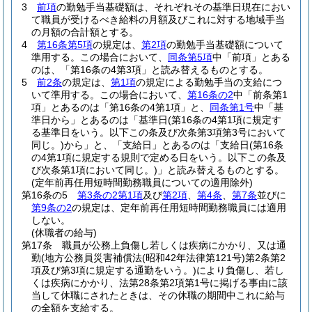
3
前項
の勤勉手当基礎額は、それぞれその基準日現在におい
て職員が受けるべき給料の月額及びこれに対する地域手当
の月額の合計額とする。
4
第16条第5項
の規定は、
第2項
の勤勉手当基礎額について
準用する。
この場合において、
同条第5項
中「前項」とある
のは、「第16条の4第3項」と読み替えるものとする。
5
前2条
の規定は、
第1項
の規定による勤勉手当の支給につ
いて準用する。
この場合において、
第16条の2
中「前条第1
項」とあるのは「第16条の4第1項」と、
同条第1号
中「基
準日から」とあるのは「基準日
(第16条の4第1項に規定す
る基準日をいう。以下この条及び次条第3項第3号において
同じ。)
から」と、「支給日」とあるのは「支給日
(第16条
の4第1項に規定する規則で定める日をいう。以下この条及
び次条第1項において同じ。)
」と読み替えるものとする。
(定年前再任用短時間勤務職員についての適用除外)
第16条の5
第3条の2第1項
及び
第2項
、
第4条
、
第7条
並びに
第9条の2
の規定は、定年前再任用短時間勤務職員には適用
しない。
(休職者の給与)
第17条
職員が公務上負傷し若しくは疾病にかかり、又は通
勤
(地方公務員災害補償法
(昭和42年法律第121号)
第2条第2
項及び第3項に規定する通勤をいう。)
により負傷し、若し
くは疾病にかかり、法第28条第2項第1号に掲げる事由に該
当して休職にされたときは、その休職の期間中これに給与
の全額を支給する。