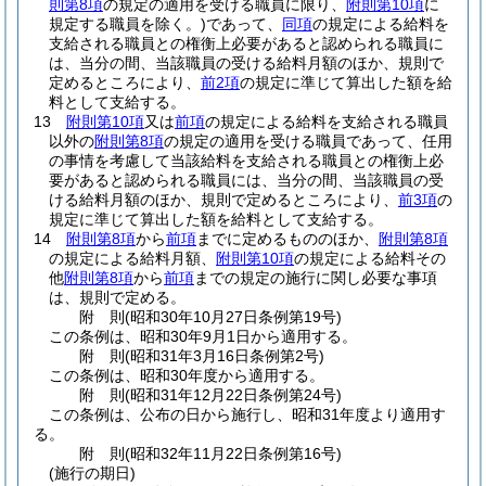
則第8項
の規定の適用を受ける職員に限り、
附則第10項
に
規定する職員を除く。)
であって、
同項
の規定による給料を
支給される職員との権衡上必要があると認められる職員に
は、当分の間、当該職員の受ける給料月額のほか、規則で
定めるところにより、
前2項
の規定に準じて算出した額を給
料として支給する。
13
附則第10項
又は
前項
の規定による給料を支給される職員
以外の
附則第8項
の規定の適用を受ける職員であって、任用
の事情を考慮して当該給料を支給される職員との権衡上必
要があると認められる職員には、当分の間、当該職員の受
ける給料月額のほか、規則で定めるところにより、
前3項
の
規定に準じて算出した額を給料として支給する。
14
附則第8項
から
前項
までに定めるもののほか、
附則第8項
の規定による給料月額、
附則第10項
の規定による給料その
他
附則第8項
から
前項
までの規定の施行に関し必要な事項
は、規則で定める。
附
則
(昭和30年10月27日
条例第19号)
この条例は、昭和30年9月1日から適用する。
附
則
(昭和31年3月16日
条例第2号)
この条例は、昭和30年度から適用する。
附
則
(昭和31年12月22日
条例第24号)
この条例は、公布の日から施行し、昭和31年度より適用す
る。
附
則
(昭和32年11月22日
条例第16号)
(施行の期日)