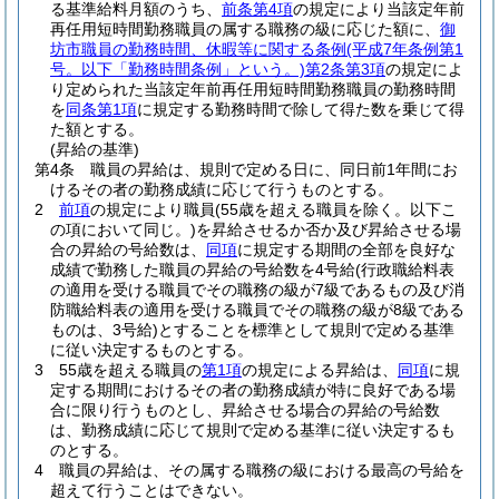
る基準給料月額のうち、
前条第4項
の規定により当該定年前
再任用短時間勤務職員の属する職務の級に応じた額に、
御
坊市職員の勤務時間、休暇等に関する条例
(平成7年条例第1
号。以下「勤務時間条例」という。)
第2条第3項
の規定によ
り定められた当該定年前再任用短時間勤務職員の勤務時間
を
同条第1項
に規定する勤務時間で除して得た数を乗じて得
た額とする。
(昇給の基準)
第4条
職員の昇給は、規則で定める日に、同日前1年間にお
けるその者の勤務成績に応じて行うものとする。
2
前項
の規定により職員
(55歳を超える職員を除く。以下こ
の項において同じ。)
を昇給させるか否か及び昇給させる場
合の昇給の号給数は、
同項
に規定する期間の全部を良好な
成績で勤務した職員の昇給の号給数を4号給
(行政職給料表
の適用を受ける職員でその職務の級が7級であるもの及び消
防職給料表の適用を受ける職員でその職務の級が8級である
ものは、3号給)
とすることを標準として規則で定める基準
に従い決定するものとする。
3
55歳を超える職員の
第1項
の規定による昇給は、
同項
に規
定する期間におけるその者の勤務成績が特に良好である場
合に限り行うものとし、昇給させる場合の昇給の号給数
は、勤務成績に応じて規則で定める基準に従い決定するも
のとする。
4
職員の昇給は、その属する職務の級における最高の号給を
超えて行うことはできない。