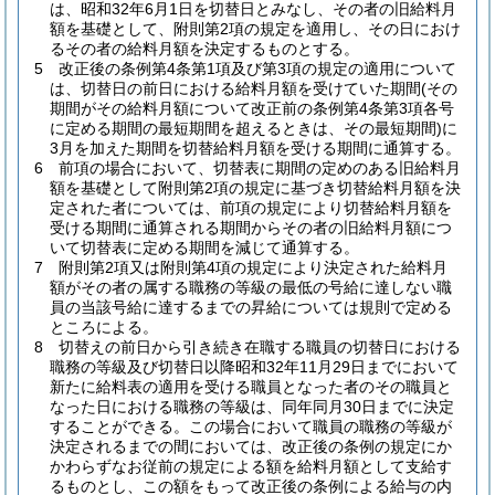
は、昭和32年6月1日を切替日とみなし、その者の旧給料月
額を基礎として、附則第2項の規定を適用し、その日におけ
るその者の給料月額を決定するものとする。
5
改正後の条例第4条第1項及び第3項の規定の適用について
は、切替日の前日における給料月額を受けていた期間
(その
期間がその給料月額について改正前の条例第4条第3項各号
に定める期間の最短期間を超えるときは、その最短期間)
に
3月を加えた期間を切替給料月額を受ける期間に通算する。
6
前項の場合において、切替表に期間の定めのある旧給料月
額を基礎として附則第2項の規定に基づき切替給料月額を決
定された者については、前項の規定により切替給料月額を
受ける期間に通算される期間からその者の旧給料月額につ
いて切替表に定める期間を減じて通算する。
7
附則第2項又は附則第4項の規定により決定された給料月
額がその者の属する職務の等級の最低の号給に達しない職
員の当該号給に達するまでの昇給については規則で定める
ところによる。
8
切替えの前日から引き続き在職する職員の切替日における
職務の等級及び切替日以降昭和32年11月29日までにおいて
新たに給料表の適用を受ける職員となった者のその職員と
なった日における職務の等級は、同年同月30日までに決定
することができる。
この場合において職員の職務の等級が
決定されるまでの間においては、改正後の条例の規定にか
かわらずなお従前の規定による額を給料月額として支給す
るものとし、この額をもって改正後の条例による給与の内