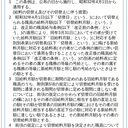
1
この条例は、公布の日から施行し、昭和32年4月1日から
適用する。
(給料の切替え及びその切替えに伴う措置)
2
昭和32年4月1日
(以下「切替日」という。)
において切替え
られる職員の給料月額
(以下「切替給料月額」という。)
は、改正前の職員給与条例
(以下「改正前の条例」とい
う。)
の適用により、同年3月31日においてその者が受けて
いた給料月額
(以下「旧給料月額」という。)
に対応する附
則別表第1の切替表
(以下「切替表」という。)
に掲げる新給
料月額に対応する給料表
(その者がこの条例の施行に伴い切
替日において適用を受けることとなった改正後の職員給与
条例
(以下「改正後の条例」という。)
の別表の給料表)
に定
めるその者の属する職務の等級の号給とし、その者の属す
る職務の等級に新給料月額と同じ額の号給がないときはそ
の額とする。
3
旧給料月額が切替表に期間の定めのある旧給料月額である
職員のうち、附則第5項の規定により切替給料月額を受ける
期間に通算される期間が切替表に定める期間に達しない者
については、前項の規定にかかわらず切替日の旧給料月額
の欄におけるその者の旧給料月額に相当する額の直近上位
の額
(その額が切替表の旧給料月額の欄におけるその者の旧
給料月額に相当する額の直近下位の額に対応する新給料月
額に達しない額であるときは、その新給料月額)
をその者の
切替給料月額とする。
4
前項の規定により切替給料月額を決定された職員について