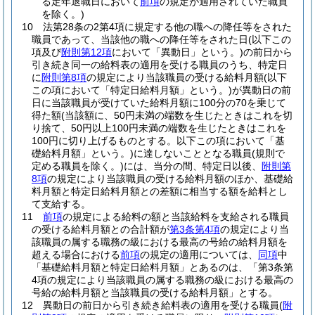
る定年退職日において
前項
の規定が適用されていた職員
を除く。)
10
法第28条の2第4項に規定する他の職への降任等をされた
職員であって、当該他の職への降任等をされた日
(以下この
項及び
附則第12項
において「異動日」という。)
の前日から
引き続き同一の給料表の適用を受ける職員のうち、特定日
に
附則第8項
の規定により当該職員の受ける給料月額
(以下
この項において「特定日給料月額」という。)
が異動日の前
日に当該職員が受けていた給料月額に100分の70を乗じて
得た額
(当該額に、50円未満の端数を生じたときはこれを切
り捨て、50円以上100円未満の端数を生じたときはこれを
100円に切り上げるものとする。以下この項において「基
礎給料月額」という。)
に達しないこととなる職員
(規則で
定める職員を除く。)
には、当分の間、特定日以後、
附則第
8項
の規定により当該職員の受ける給料月額のほか、基礎給
料月額と特定日給料月額との差額に相当する額を給料とし
て支給する。
11
前項
の規定による給料の額と当該給料を支給される職員
の受ける給料月額との合計額が
第3条第4項
の規定により当
該職員の属する職務の級における最高の号給の給料月額を
超える場合における
前項
の規定の適用については、
同項
中
「基礎給料月額と特定日給料月額」とあるのは、「第3条第
4項の規定により当該職員の属する職務の級における最高の
号給の給料月額と当該職員の受ける給料月額」とする。
12
異動日の前日から引き続き給料表の適用を受ける職員
(
附