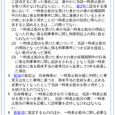
に該当するに至った場合には、速やかに当該一時差止処分
を取り消さなければならない。
ただし、
第3号
に該当する場
合において、一時差止処分を受けた者がその者の在職期間
中の行為に係る刑事事件に関し現に逮捕されているときそ
の他これを取り消すことが一時差止処分の目的に明らかに
反すると認めるときは、この限りでない。
(1)
一時差止処分を受けた者が当該一時差止処分の理由と
なった行為に係る刑事事件に関し拘禁刑以上の刑に処せ
られなかった場合
(2)
一時差止処分を受けた者について、当該一時差止処分
の理由となった行為に係る刑事事件につき公訴を提起し
ない処分があった場合
(3)
一時差止処分を受けた者がその者の在職期間中の行為
に係る刑事事件に関し起訴をされることなく当該一時差
止処分に係る期末手当の基準日から起算して1年を経過し
た場合
4
前項
の規定は、任命権者が、一時差止処分後に判明した事
実又は生じた事情に基づき、期末手当の支給を差し止める
必要がなくなったとして当該一時差止処分を取り消すこと
を妨げるものではない。
5
任命権者は、一時差止処分を行う場合は、当該一時差止処
分を受けるべき者に対し、当該一時差止処分の際、一時差
止処分の事由を記載した説明書を交付しなければならな
い。
6
前各項
に規定するもののほか、一時差止処分に関し必要な