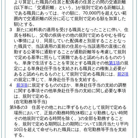
より算定した職員の住居と配偶者の住居との間の交通距離
(以下単に「交通距離」という。)
が規則で定める距離以上
である職員にあっては、その額に、70,000円を超えない範
囲内で交通距離の区分に応じて規則で定める額を加算した
額)
とする。
3
新たに給料表の適用を受ける職員となったことに伴い、住
居を移転し、父母の疾病その他の規則で定めるやむを得な
い事情により、同居していた配偶者と別居することとなっ
た職員で、当該適用の直前の住居から当該適用の直後に在
勤する公署等に通勤することが通勤距離等を考慮して規則
で定める基準に照らして困難であると認められるもののう
ち、単身で生活することを常況とする職員その他
第1項
の規
定による単身赴任手当を支給される職員との権衡上必要が
あると認められるものとして規則で定める職員には、
前2項
の規定に準じて、単身赴任手当を支給する。
4
前3項
に規定するもののほか、単身赴任手当の支給の調整
に関する事項その他単身赴任手当の支給に関し必要な事項
は、規則で定める。
(在宅勤務等手当)
第9条の3
住居その他これに準ずるものとして規則で定める
場所において、正規の勤務時間
(休暇により勤務しない時間
その他規則で定める時間を除く。)
の全部を勤務すること
を、規則で定める期間以上の期間について1箇月当たり平均
10日を超えて命ぜられた職員には、在宅勤務等手当を支給
する。