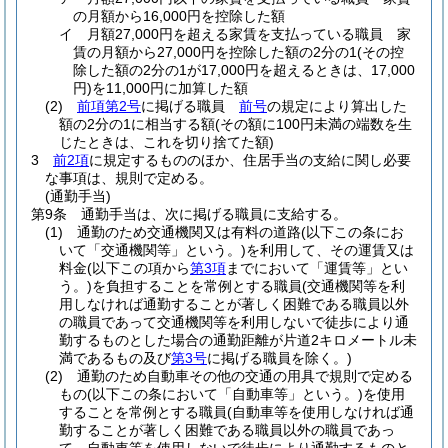
の月額から16,000円を控除した額
イ
月額27,000円を超える家賃を支払っている職員 家
賃の月額から27,000円を控除した額の2分の1
(その控
除した額の2分の1が17,000円を超えるときは、17,000
円)
を11,000円に加算した額
(2)
前項第2号
に掲げる職員
前号
の規定により算出した
額の2分の1に相当する額
(その額に100円未満の端数を生
じたときは、これを切り捨てた額)
3
前2項
に規定するもののほか、住居手当の支給に関し必要
な事項は、規則で定める。
(通勤手当)
第9条
通勤手当は、次に掲げる職員に支給する。
(1)
通勤のため交通機関又は有料の道路
(以下この条にお
いて「交通機関等」という。)
を利用して、その運賃又は
料金
(以下この項から
第3項
までにおいて「運賃等」とい
う。)
を負担することを常例とする職員
(交通機関等を利
用しなければ通勤することが著しく困難である職員以外
の職員であって交通機関等を利用しないで徒歩により通
勤するものとした場合の通勤距離が片道2キロメートル未
満であるもの及び
第3号
に掲げる職員を除く。)
(2)
通勤のため自動車その他の交通の用具で規則で定める
もの
(以下この条において「自動車等」という。)
を使用
することを常例とする職員
(自動車等を使用しなければ通
勤することが著しく困難である職員以外の職員であっ