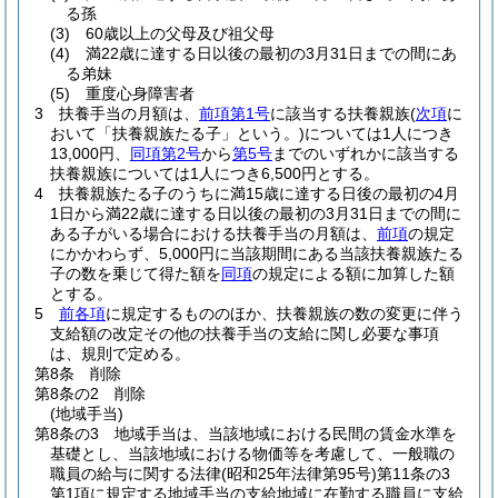
る孫
(3)
60歳以上の父母及び祖父母
(4)
満22歳に達する日以後の最初の3月31日までの間にあ
る弟妹
(5)
重度心身障害者
3
扶養手当の月額は、
前項第1号
に該当する扶養親族
(
次項
に
おいて「扶養親族たる子」という。)
については1人につき
13,000円、
同項第2号
から
第5号
までのいずれかに該当する
扶養親族については1人につき6,500円とする。
4
扶養親族たる子のうちに満15歳に達する日後の最初の4月
1日から満22歳に達する日以後の最初の3月31日までの間に
ある子がいる場合における扶養手当の月額は、
前項
の規定
にかかわらず、5,000円に当該期間にある当該扶養親族たる
子の数を乗じて得た額を
同項
の規定による額に加算した額
とする。
5
前各項
に規定するもののほか、扶養親族の数の変更に伴う
支給額の改定その他の扶養手当の支給に関し必要な事項
は、規則で定める。
第8条
削除
第8条の2
削除
(地域手当)
第8条の3
地域手当は、当該地域における民間の賃金水準を
基礎とし、当該地域における物価等を考慮して、一般職の
職員の給与に関する法律
(昭和25年法律第95号)
第11条の3
第1項に規定する地域手当の支給地域に在勤する職員に支給