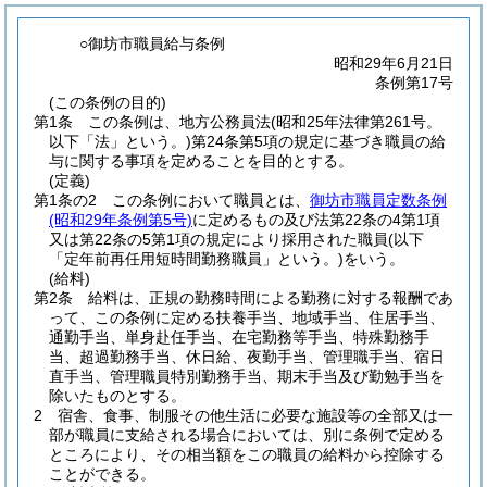
○御坊市職員給与条例
昭和29年6月21日
条例第17号
(この条例の目的)
第1条
この条例は、地方公務員法
(昭和25年法律第261号。
以下「法」という。)
第24条第5項の規定に基づき職員の給
与に関する事項を定めることを目的とする。
(定義)
第1条の2
この条例において職員とは、
御坊市職員定数条例
(昭和29年条例第5号)
に定めるもの及び法第22条の4第1項
又は第22条の5第1項の規定により採用された職員
(以下
「定年前再任用短時間勤務職員」という。)
をいう。
(給料)
第2条
給料は、正規の勤務時間による勤務に対する報酬であ
って、この条例に定める扶養手当、地域手当、住居手当、
通勤手当、単身赴任手当、在宅勤務等手当、特殊勤務手
当、超過勤務手当、休日給、夜勤手当、管理職手当、宿日
直手当、管理職員特別勤務手当、期末手当及び勤勉手当を
除いたものとする。
2
宿舎、食事、制服その他生活に必要な施設等の全部又は一
部が職員に支給される場合においては、別に条例で定める
ところにより、その相当額をこの職員の給料から控除する
ことができる。