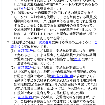
て、自動車等を使用しないで徒歩により通勤するものと
した場合の通勤距離が片道2キロメートル未満であるもの
及び
次号
に掲げる職員を除く。)
(3)
通勤のため交通機関等を利用してその運賃等を負担
し、かつ、自動車等を使用することを常例とする職員
(交
通機関等を利用し、又は自動車等を使用しなければ通勤
することが著しく困難である職員以外の職員であって、
交通機関等を利用せず、かつ、自動車等を使用しないで
徒歩により通勤するものとした場合の通勤距離が片道2キ
ロメートル未満であるものを除く。)
2
通勤手当の額は、
次の各号
に掲げる職員の区分に応じ、
当
該各号
に定める額とする。
(1)
前項第1号
に掲げる職員 支給単位期間につき、規則
で定めるところにより算出した当該職員の支給単位期間
の通勤に要する運賃等の額に相当する額
(
次項
において
「運賃等相当額」という。)
(2)
前項第2号
に掲げる職員 支給単位期間につき、
66,400円を超えない範囲内で自動車等の使用距離の区分
に応じて規則で定める額
(
第9条の3第1項
の規定により在
宅勤務等手当を支給される職員及び定年前再任用短時間
勤務職員
(支給単位期間当たりの通勤回数を考慮して規則
で定める職員に限る。)
にあっては、その額から、その額
に規則で定める割合を乗じて得た額を減じた額)
(3)
前項第3号
に掲げる職員 交通機関等を利用せず、か
つ、自動車等を使用しないで徒歩により通勤するものと