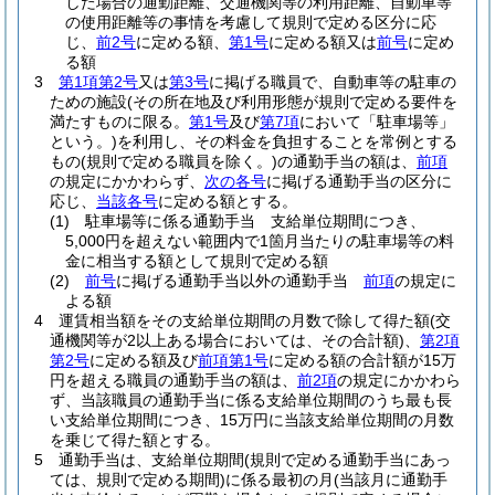
した場合の通勤距離、交通機関等の利用距離、自動車等
の使用距離等の事情を考慮して規則で定める区分に応
じ、
前2号
に定める額、
第1号
に定める額又は
前号
に定め
る額
3
第1項第2号
又は
第3号
に掲げる職員で、自動車等の駐車の
ための施設
(その所在地及び利用形態が規則で定める要件を
満たすものに限る。
第1号
及び
第7項
において「駐車場等」
という。)
を利用し、その料金を負担することを常例とする
もの
(規則で定める職員を除く。)
の通勤手当の額は、
前項
の規定にかかわらず、
次の各号
に掲げる通勤手当の区分に
応じ、
当該各号
に定める額とする。
(1)
駐車場等に係る通勤手当 支給単位期間につき、
5,000円を超えない範囲内で1箇月当たりの駐車場等の料
金に相当する額として規則で定める額
(2)
前号
に掲げる通勤手当以外の通勤手当
前項
の規定に
よる額
4
運賃相当額をその支給単位期間の月数で除して得た額
(交
通機関等が2以上ある場合においては、その合計額)
、
第2項
第2号
に定める額及び
前項第1号
に定める額の合計額が15万
円を超える職員の通勤手当の額は、
前2項
の規定にかかわら
ず、当該職員の通勤手当に係る支給単位期間のうち最も長
い支給単位期間につき、15万円に当該支給単位期間の月数
を乗じて得た額とする。
5
通勤手当は、支給単位期間
(規則で定める通勤手当にあっ
ては、規則で定める期間)
に係る最初の月
(当該月に通勤手