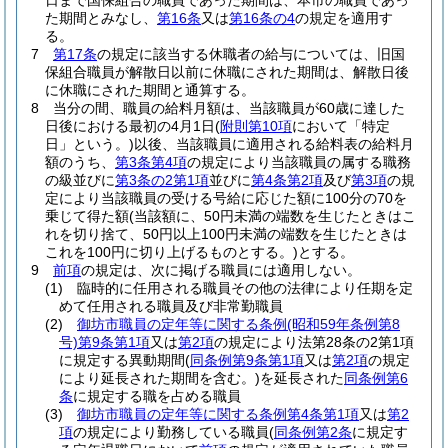
日まで国保組合の職員であった期間は、本市の職員であっ
た期間とみなし、
第16条
又は
第16条の4
の規定を適用す
る。
7
第17条
の規定に該当する休職者の給与については、旧国
保組合職員が解散日以前に休職にされた期間は、解散日後
に休職にされた期間と通算する。
8
当分の間、職員の給料月額は、当該職員が60歳に達した
日後における最初の4月1日
(
附則第10項
において「特定
日」という。)
以後、当該職員に適用される給料表の給料月
額のうち、
第3条第4項
の規定により当該職員の属する職務
の級並びに
第3条の2第1項
並びに
第4条第2項
及び
第3項
の規
定により当該職員の受ける号給に応じた額に100分の70を
乗じて得た額
(当該額に、50円未満の端数を生じたときはこ
れを切り捨て、50円以上100円未満の端数を生じたときは
これを100円に切り上げるものとする。)
とする。
9
前項
の規定は、次に掲げる職員には適用しない。
(1)
臨時的に任用される職員その他の法律により任期を定
めて任用される職員及び非常勤職員
(2)
御坊市職員の定年等に関する条例
(昭和59年条例第8
号)
第9条第1項
又は
第2項
の規定により法第28条の2第1項
に規定する異動期間
(
同条例第9条第1項
又は
第2項
の規定
により延長された期間を含む。)
を延長された
同条例第6
条
に規定する職を占める職員
(3)
御坊市職員の定年等に関する条例第4条第1項
又は
第2
項
の規定により勤務している職員
(
同条例第2条
に規定す