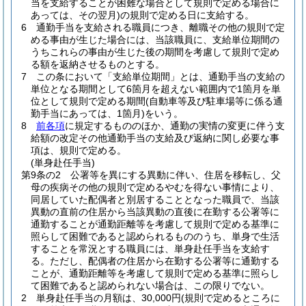
当を支給することが困難な場合として規則で定める場合に
あっては、その翌月)
の規則で定める日に支給する。
6
通勤手当を支給される職員につき、離職その他の規則で定
める事由が生じた場合には、当該職員に、支給単位期間の
うちこれらの事由が生じた後の期間を考慮して規則で定め
る額を返納させるものとする。
7
この条において「支給単位期間」とは、通勤手当の支給の
単位となる期間として6箇月を超えない範囲内で1箇月を単
位として規則で定める期間
(自動車等及び駐車場等に係る通
勤手当にあっては、1箇月)
をいう。
8
前各項
に規定するもののほか、通勤の実情の変更に伴う支
給額の改定その他通勤手当の支給及び返納に関し必要な事
項は、規則で定める。
(単身赴任手当)
第9条の2
公署等を異にする異動に伴い、住居を移転し、父
母の疾病その他の規則で定めるやむを得ない事情により、
同居していた配偶者と別居することとなった職員で、当該
異動の直前の住居から当該異動の直後に在勤する公署等に
通勤することが通勤距離等を考慮して規則で定める基準に
照らして困難であると認められるもののうち、単身で生活
することを常況とする職員には、単身赴任手当を支給す
る。
ただし、配偶者の住居から在勤する公署等に通勤する
ことが、通勤距離等を考慮して規則で定める基準に照らし
て困難であると認められない場合は、この限りでない。
2
単身赴任手当の月額は、30,000円
(規則で定めるところに