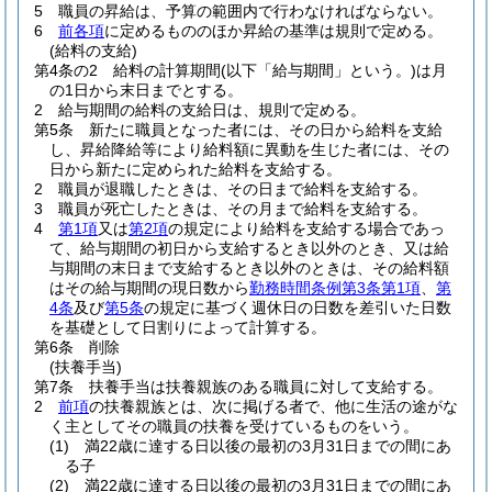
5
職員の昇給は、予算の範囲内で行わなければならない。
6
前各項
に定めるもののほか昇給の基準は規則で定める。
(給料の支給)
第4条の2
給料の計算期間
(以下「給与期間」という。)
は月
の1日から末日までとする。
2
給与期間の給料の支給日は、規則で定める。
第5条
新たに職員となった者には、その日から給料を支給
し、昇給降給等により給料額に異動を生じた者には、その
日から新たに定められた給料を支給する。
2
職員が退職したときは、その日まで給料を支給する。
3
職員が死亡したときは、その月まで給料を支給する。
4
第1項
又は
第2項
の規定により給料を支給する場合であっ
て、給与期間の初日から支給するとき以外のとき、又は給
与期間の末日まで支給するとき以外のときは、その給料額
はその給与期間の現日数から
勤務時間条例第3条第1項
、
第
4条
及び
第5条
の規定に基づく週休日の日数を差引いた日数
を基礎として日割りによって計算する。
第6条
削除
(扶養手当)
第7条
扶養手当は扶養親族のある職員に対して支給する。
2
前項
の扶養親族とは、次に掲げる者で、他に生活の途がな
く主としてその職員の扶養を受けているものをいう。
(1)
満22歳に達する日以後の最初の3月31日までの間にあ
る子
(2)
満22歳に達する日以後の最初の3月31日までの間にあ