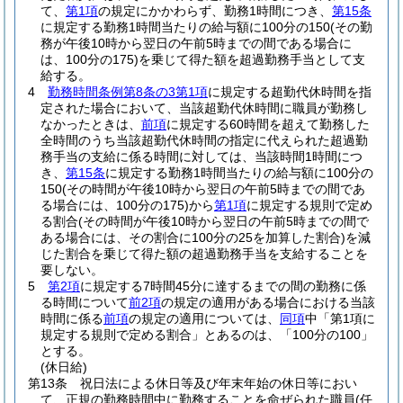
て、
第1項
の規定にかかわらず、勤務1時間につき、
第15条
に規定する勤務1時間当たりの給与額に100分の150
(その勤
務が午後10時から翌日の午前5時までの間である場合に
は、100分の175)
を乗じて得た額を超過勤務手当として支
給する。
4
勤務時間条例第8条の3第1項
に規定する超勤代休時間を指
定された場合において、当該超勤代休時間に職員が勤務し
なかったときは、
前項
に規定する60時間を超えて勤務した
全時間のうち当該超勤代休時間の指定に代えられた超過勤
務手当の支給に係る時間に対しては、当該時間1時間につ
き、
第15条
に規定する勤務1時間当たりの給与額に100分の
150
(その時間が午後10時から翌日の午前5時までの間であ
る場合には、100分の175)
から
第1項
に規定する規則で定め
る割合
(その時間が午後10時から翌日の午前5時までの間で
ある場合には、その割合に100分の25を加算した割合)
を減
じた割合を乗じて得た額の超過勤務手当を支給することを
要しない。
5
第2項
に規定する7時間45分に達するまでの間の勤務に係
る時間について
前2項
の規定の適用がある場合における当該
時間に係る
前項
の規定の適用については、
同項
中「第1項に
規定する規則で定める割合」とあるのは、「100分の100」
とする。
(休日給)
第13条
祝日法による休日等及び年末年始の休日等におい
て、正規の勤務時間中に勤務することを命ぜられた職員
(任