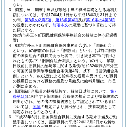
ない。
3
調整手当、期末手当及び勤勉手当の算出基礎となる給料月
額については、平成17年4月1日から平成18年3月31日まで
の間、
第8条の2第2項
、
第16条第4項
及び
第16条の4第3項
の規定にかかわらず、
前項本文
の規定に基づき算出して得
た額とする。
(御坊市外三ヶ町国民健康保険事務組合の解散に伴う経過措
置)
4
御坊市外三ヶ町国民健康保険事務組合
(以下「国保組合」
という。)
の解散の日
(以下「解散日」という。)
以前に解散
前の国保組合の職員であった者で、引き続き本市に採用さ
れたもの
(以下「旧国保組合職員」という。)
のうち、解散
日以前に旧職員の給与等に関する条例
(昭和32年御坊市外三
ヶ町国民健康保険事務組合条例第4号。以下「旧国保組合条
例」という。)
の規定による給料表の適用を受けていた職員
の採用日における職務の級及び号給又は給料月額は、市長
が別に定める。
5
旧国保組合職員の扶養親族で、解散日以前において、
第7
条第1項
に相当する旧国保組合条例の規定により扶養親族の
届出がされ、その者の扶養親族として認定されている者に
ついては、
同項
の規定により届出がされ、扶養親族として
認定されたものとみなす。
6
平成23年6月に旧国保組合職員に支給する期末手当及び勤
勉手当については、当該職員の平成22年12月2日から解散