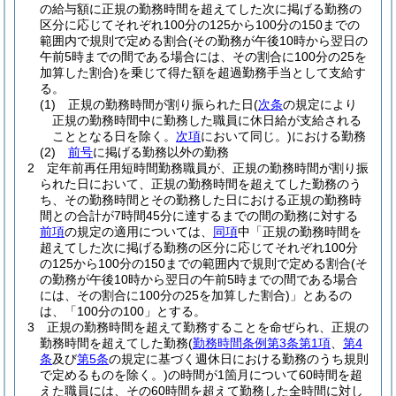
の給与額に正規の勤務時間を超えてした次に掲げる勤務の
区分に応じてそれぞれ100分の125から100分の150までの
範囲内で規則で定める割合
(その勤務が午後10時から翌日の
午前5時までの間である場合には、その割合に100分の25を
加算した割合)
を乗じて得た額を超過勤務手当として支給す
る。
(1)
正規の勤務時間が割り振られた日
(
次条
の規定により
正規の勤務時間中に勤務した職員に休日給が支給される
こととなる日を除く。
次項
において同じ。)
における勤務
(2)
前号
に掲げる勤務以外の勤務
2
定年前再任用短時間勤務職員が、正規の勤務時間が割り振
られた日において、正規の勤務時間を超えてした勤務のう
ち、その勤務時間とその勤務した日における正規の勤務時
間との合計が7時間45分に達するまでの間の勤務に対する
前項
の規定の適用については、
同項
中「正規の勤務時間を
超えてした次に掲げる勤務の区分に応じてそれぞれ100分
の125から100分の150までの範囲内で規則で定める割合
(そ
の勤務が午後10時から翌日の午前5時までの間である場合
には、その割合に100分の25を加算した割合)
」とあるの
は、「100分の100」とする。
3
正規の勤務時間を超えて勤務することを命ぜられ、正規の
勤務時間を超えてした勤務
(
勤務時間条例第3条第1項
、
第4
条
及び
第5条
の規定に基づく週休日における勤務のうち規則
で定めるものを除く。)
の時間が1箇月について60時間を超
えた職員には、その60時間を超えて勤務した全時間に対し