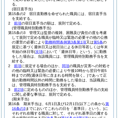
る。
(宿日直手当)
第15条の2
宿日直勤務を命ぜられた職員には、宿日直手当
を支給する。
2
前項
の宿日直手当の額は、規則で定める。
(管理職員特別勤務手当)
第15条の3
管理又は監督の複雑、困難及び責任の度を考慮
して規則で定める職員が臨時又は緊急の必要その他の公務
の運営の必要により
勤務時間条例第3条第1項
又は
第5条
の
規定に基づく週休日又は祝日法による休日等若しくは年末
年始の休日等
(
次項
において「週休日等」という。)
に勤務
をした場合は、当該職員には、管理職員特別勤務手当を支
給する。
2
前項
に規定する場合のほか、
同項
の職員が災害への対処そ
の他の臨時又は緊急の必要により午後10時から翌日午前5
時までの間
(週休日等に含まれる時間を除く。)
であって正
規の勤務時間以外の時間に勤務をした場合は、当該職員に
は、管理職員特別勤務手当を支給する。
3
前2項
に定めるもののほか、管理職員特別勤務手当の支給
に関し必要な事項は、規則で定める。
(期末手当)
第16条
期末手当は、6月1日及び12月1日
(以下この条から
第
16条の3
までにおいてこれらの日を「基準日」という。)
に
それぞれ在職する職員に対して、それぞれ基準日の属する