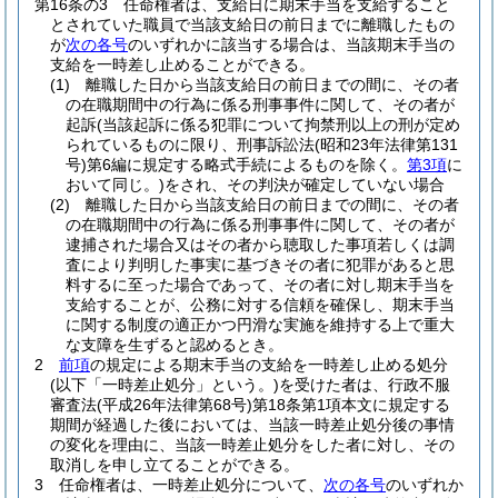
第16条の3
任命権者は、支給日に期末手当を支給すること
とされていた職員で当該支給日の前日までに離職したもの
が
次の各号
のいずれかに該当する場合は、当該期末手当の
支給を一時差し止めることができる。
(1)
離職した日から当該支給日の前日までの間に、その者
の在職期間中の行為に係る刑事事件に関して、その者が
起訴
(当該起訴に係る犯罪について拘禁刑以上の刑が定め
られているものに限り、刑事訴訟法
(昭和23年法律第131
号)
第6編に規定する略式手続によるものを除く。
第3項
に
おいて同じ。)
をされ、その判決が確定していない場合
(2)
離職した日から当該支給日の前日までの間に、その者
の在職期間中の行為に係る刑事事件に関して、その者が
逮捕された場合又はその者から聴取した事項若しくは調
査により判明した事実に基づきその者に犯罪があると思
料するに至った場合であって、その者に対し期末手当を
支給することが、公務に対する信頼を確保し、期末手当
に関する制度の適正かつ円滑な実施を維持する上で重大
な支障を生ずると認めるとき。
2
前項
の規定による期末手当の支給を一時差し止める処分
(以下「一時差止処分」という。)
を受けた者は、行政不服
審査法
(平成26年法律第68号)
第18条第1項本文に規定する
期間が経過した後においては、当該一時差止処分後の事情
の変化を理由に、当該一時差止処分をした者に対し、その
取消しを申し立てることができる。
3
任命権者は、一時差止処分について、
次の各号
のいずれか