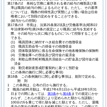
第17条の2
単純な労務に雇用される者の給与の種類及び基
準は職員の給与の例によるものとする。
ただし、その基準
については、職務の特殊性及び実態により難い場合は任命
権者において別段の定めをすることができる。
(給与からの控除)
第17条の3
市長は、法第25条第2項及び労働基準法
(昭和22
年法律第49号)
第24条の規定により職員に給与を支給する
際、その給与から次に掲げるものについて控除することが
できる。
(1)
職員団体に納付すべき組合費その他徴収金
(2)
職員互助会等への掛金その他徴収金
(3)
団体取扱契約に係る生命保険その他各種保険の保険料
(4)
労働金庫への預金及び貸付金の返済金
(5)
和歌山県市町村職員共済組合への貯金及び貸付金の返
済金
(6)
勤労者財産形成貯蓄契約に基づく預貯金
(この条例の施行に関し必要な事項)
第18条
この条例施行に関し必要な事項は、規則で定める。
附
則
1
この条例は、公布の日から施行する。
2
職員の給料月額は、平成17年4月1日から平成18年3月31
日までの間にあっては、
第3条
から
第4条
までの規定にかか
わらず、これらの規定により定められた額から当該額に
100分の5を乗じて得た額を減じた額とする。
ただし、退職
手当の算出の基礎となる給料月額については、この限りで