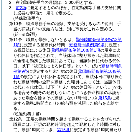
2
在宅勤務等手当の月額は、3,000円とする。
3
前2項
に規定するもののほか、在宅勤務等手当の支給に関
し必要な事項は、規則で定める。
(特殊勤務手当)
第10条
特殊勤務手当の種類、支給を受けるものの範囲、手
当の額及びその支給方法は、別に市長がこれを定める。
(給与の減額)
第11条
職員が勤務しないときは、
勤務時間条例第8条の3第
1項
に規定する超勤代休時間、
勤務時間条例第9条
に規定す
る祝日法による休日
(
勤務時間条例第10条第1項
の規定によ
り代休日を指定されて、当該休日に割り振られた勤務時間
の全部を勤務した職員にあっては、当該休日に代わる代休
日。以下「祝日法による休日等」という。)
又は
勤務時間条
例第9条
に規定する年末年始の休日
(
勤務時間条例第10条第
1項
の規定により代休日を指定されて、当該休日に割り振ら
れた勤務時間の全部を勤務した職員にあっては、当該休日
に代わる代休日。以下「年末年始の休日等」という。)
であ
る場合その他その勤務しないことにつき任命権者の承認が
あった場合を除きその勤務しない1時間につき
第15条
に規
定する勤務1時間当たりの給与額を減額した給与を支給す
る。
(超過勤務手当)
第12条
正規の勤務時間を超えて勤務することを命ぜられた
職員には、正規の勤務時間を超えて勤務した全時間に対し
て、勤務1時間につき、
第15条
に規定する勤務1時間当たり