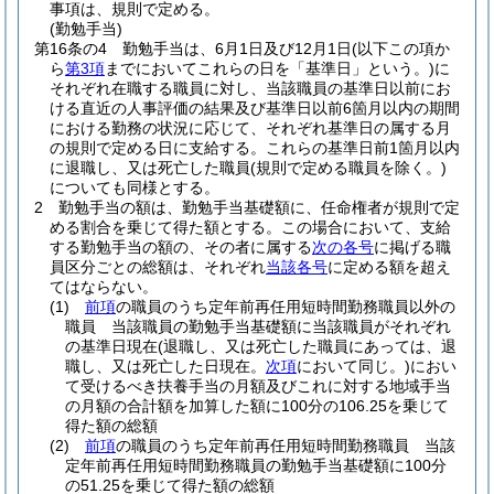
事項は、規則で定める。
(勤勉手当)
第16条の4
勤勉手当は、6月1日及び12月1日
(以下この項か
ら
第3項
までにおいてこれらの日を「基準日」という。)
に
それぞれ在職する職員に対し、当該職員の基準日以前にお
ける直近の人事評価の結果及び基準日以前6箇月以内の期間
における勤務の状況に応じて、それぞれ基準日の属する月
の規則で定める日に支給する。
これらの基準日前1箇月以内
に退職し、又は死亡した職員
(規則で定める職員を除く。)
についても同様とする。
2
勤勉手当の額は、勤勉手当基礎額に、任命権者が規則で定
める割合を乗じて得た額とする。
この場合において、支給
する勤勉手当の額の、その者に属する
次の各号
に掲げる職
員区分ごとの総額は、それぞれ
当該各号
に定める額を超え
てはならない。
(1)
前項
の職員のうち定年前再任用短時間勤務職員以外の
職員 当該職員の勤勉手当基礎額に当該職員がそれぞれ
の基準日現在
(退職し、又は死亡した職員にあっては、退
職し、又は死亡した日現在。
次項
において同じ。)
におい
て受けるべき扶養手当の月額及びこれに対する地域手当
の月額の合計額を加算した額に100分の106.25を乗じて
得た額の総額
(2)
前項
の職員のうち定年前再任用短時間勤務職員 当該
定年前再任用短時間勤務職員の勤勉手当基礎額に100分
の51.25を乗じて得た額の総額