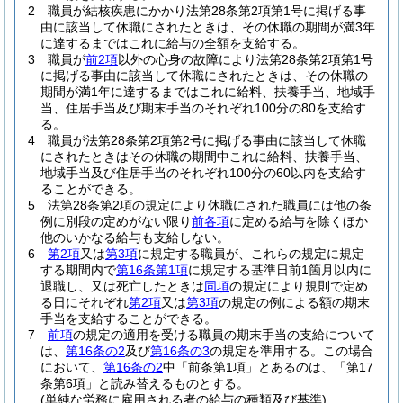
2
職員が結核疾患にかかり法第28条第2項第1号に掲げる事
由に該当して休職にされたときは、その休職の期間が満3年
に達するまではこれに給与の全額を支給する。
3
職員が
前2項
以外の心身の故障により法第28条第2項第1号
に掲げる事由に該当して休職にされたときは、その休職の
期間が満1年に達するまではこれに給料、扶養手当、地域手
当、住居手当及び期末手当のそれぞれ100分の80を支給す
る。
4
職員が法第28条第2項第2号に掲げる事由に該当して休職
にされたときはその休職の期間中これに給料、扶養手当、
地域手当及び住居手当のそれぞれ100分の60以内を支給す
ることができる。
5
法第28条第2項の規定により休職にされた職員には他の条
例に別段の定めがない限り
前各項
に定める給与を除くほか
他のいかなる給与も支給しない。
6
第2項
又は
第3項
に規定する職員が、これらの規定に規定
する期間内で
第16条第1項
に規定する基準日前1箇月以内に
退職し、又は死亡したときは
同項
の規定により規則で定め
る日にそれぞれ
第2項
又は
第3項
の規定の例による額の期末
手当を支給することができる。
7
前項
の規定の適用を受ける職員の期末手当の支給について
は、
第16条の2
及び
第16条の3
の規定を準用する。
この場合
において、
第16条の2
中「前条第1項」とあるのは、「第17
条第6項」と読み替えるものとする。
(単純な労務に雇用される者の給与の種類及び基準)