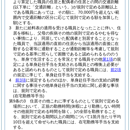
より算定した職員の住居と配偶者の住居との間の交通距離
(以下単に「交通距離」という。)
が規則で定める距離以上
である職員にあっては、その額に、70,000円を超えない範
囲内で交通距離の区分に応じて規則で定める額を加算した
額)
とする。
3
新たに給料表の適用を受ける職員となったことに伴い、住
居を移転し、父母の疾病その他の規則で定めるやむを得な
い事情により、同居していた配偶者と別居することとなっ
た職員で、当該適用の直前の住居から当該適用の直後に在
勤する公署等に通勤することが通勤距離等を考慮して規則
で定める基準に照らして困難であると認められるもののう
ち、単身で生活することを常況とする職員その他
第1項
の規
定による単身赴任手当を支給される職員との権衡上必要が
あると認められるものとして規則で定める職員には、
前2項
の規定に準じて、単身赴任手当を支給する。
4
前3項
に規定するもののほか、単身赴任手当の支給の調整
に関する事項その他単身赴任手当の支給に関し必要な事項
は、規則で定める。
(在宅勤務等手当)
第9条の3
住居その他これに準ずるものとして規則で定める
場所において、正規の勤務時間
(休暇により勤務しない時間
その他規則で定める時間を除く。)
の全部を勤務すること
を、規則で定める期間以上の期間について1箇月当たり平均
10日を超えて命ぜられた職員には、在宅勤務等手当を支給
する。