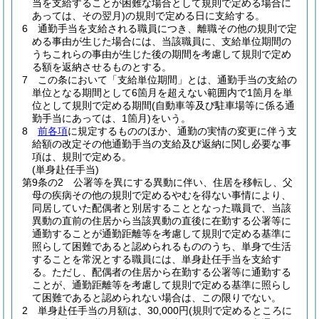
当を支給することが困難な場合として規則で定める場合に
あっては、その翌月)
の規則で定める日に支給する。
6
通勤手当を支給される職員につき、離職その他の規則で定
める事由が生じた場合には、当該職員に、支給単位期間の
うちこれらの事由が生じた後の期間を考慮して規則で定め
る額を返納させるものとする。
7
この条において「支給単位期間」とは、通勤手当の支給の
単位となる期間として6箇月を超えない範囲内で1箇月を単
位として規則で定める期間
(自動車等及び駐車場等に係る通
勤手当にあっては、1箇月)
をいう。
8
前各項
に規定するもののほか、通勤の実情の変更に伴う支
給額の改定その他通勤手当の支給及び返納に関し必要な事
項は、規則で定める。
(単身赴任手当)
第9条の2
公署等を異にする異動に伴い、住居を移転し、父
母の疾病その他の規則で定めるやむを得ない事情により、
同居していた配偶者と別居することとなった職員で、当該
異動の直前の住居から当該異動の直後に在勤する公署等に
通勤することが通勤距離等を考慮して規則で定める基準に
照らして困難であると認められるもののうち、単身で生活
することを常況とする職員には、単身赴任手当を支給す
る。
ただし、配偶者の住居から在勤する公署等に通勤する
ことが、通勤距離等を考慮して規則で定める基準に照らし
て困難であると認められない場合は、この限りでない。
2
単身赴任手当の月額は、30,000円
(規則で定めるところに