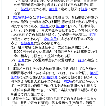
した場合の通勤距離、交通機関等の利用距離、自動車等
の使用距離等の事情を考慮して規則で定める区分に応
じ、
前2号
に定める額、
第1号
に定める額又は
前号
に定め
る額
3
第1項第2号
又は
第3号
に掲げる職員で、自動車等の駐車の
ための施設
(その所在地及び利用形態が規則で定める要件を
満たすものに限る。
第1号
及び
第7項
において「駐車場等」
という。)
を利用し、その料金を負担することを常例とする
もの
(規則で定める職員を除く。)
の通勤手当の額は、
前項
の規定にかかわらず、
次の各号
に掲げる通勤手当の区分に
応じ、
当該各号
に定める額とする。
(1)
駐車場等に係る通勤手当 支給単位期間につき、
5,000円を超えない範囲内で1箇月当たりの駐車場等の料
金に相当する額として規則で定める額
(2)
前号
に掲げる通勤手当以外の通勤手当
前項
の規定に
よる額
4
運賃相当額をその支給単位期間の月数で除して得た額
(交
通機関等が2以上ある場合においては、その合計額)
、
第2項
第2号
に定める額及び
前項第1号
に定める額の合計額が15万
円を超える職員の通勤手当の額は、
前2項
の規定にかかわら
ず、当該職員の通勤手当に係る支給単位期間のうち最も長
い支給単位期間につき、15万円に当該支給単位期間の月数
を乗じて得た額とする。
5
通勤手当は、支給単位期間
(規則で定める通勤手当にあっ
ては、規則で定める期間)
に係る最初の月
(当該月に通勤手