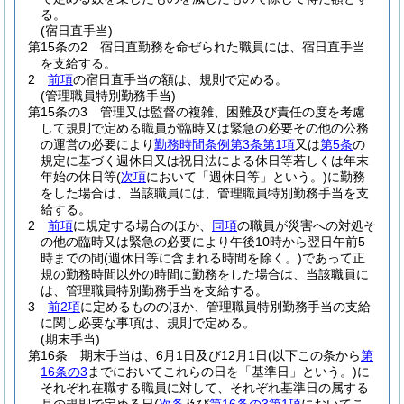
る。
(宿日直手当)
第15条の2
宿日直勤務を命ぜられた職員には、宿日直手当
を支給する。
2
前項
の宿日直手当の額は、規則で定める。
(管理職員特別勤務手当)
第15条の3
管理又は監督の複雑、困難及び責任の度を考慮
して規則で定める職員が臨時又は緊急の必要その他の公務
の運営の必要により
勤務時間条例第3条第1項
又は
第5条
の
規定に基づく週休日又は祝日法による休日等若しくは年末
年始の休日等
(
次項
において「週休日等」という。)
に勤務
をした場合は、当該職員には、管理職員特別勤務手当を支
給する。
2
前項
に規定する場合のほか、
同項
の職員が災害への対処そ
の他の臨時又は緊急の必要により午後10時から翌日午前5
時までの間
(週休日等に含まれる時間を除く。)
であって正
規の勤務時間以外の時間に勤務をした場合は、当該職員に
は、管理職員特別勤務手当を支給する。
3
前2項
に定めるもののほか、管理職員特別勤務手当の支給
に関し必要な事項は、規則で定める。
(期末手当)
第16条
期末手当は、6月1日及び12月1日
(以下この条から
第
16条の3
までにおいてこれらの日を「基準日」という。)
に
それぞれ在職する職員に対して、それぞれ基準日の属する