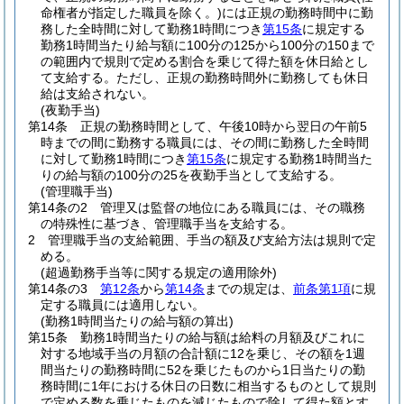
命権者が指定した職員を除く。)
には正規の勤務時間中に勤
務した全時間に対して勤務1時間につき
第15条
に規定する
勤務1時間当たり給与額に100分の125から100分の150まで
の範囲内で規則で定める割合を乗じて得た額を休日給とし
て支給する。
ただし、正規の勤務時間外に勤務しても休日
給は支給されない。
(夜勤手当)
第14条
正規の勤務時間として、午後10時から翌日の午前5
時までの間に勤務する職員には、その間に勤務した全時間
に対して勤務1時間につき
第15条
に規定する勤務1時間当た
りの給与額の100分の25を夜勤手当として支給する。
(管理職手当)
第14条の2
管理又は監督の地位にある職員には、その職務
の特殊性に基づき、管理職手当を支給する。
2
管理職手当の支給範囲、手当の額及び支給方法は規則で定
める。
(超過勤務手当等に関する規定の適用除外)
第14条の3
第12条
から
第14条
までの規定は、
前条第1項
に規
定する職員には適用しない。
(勤務1時間当たりの給与額の算出)
第15条
勤務1時間当たりの給与額は給料の月額及びこれに
対する地域手当の月額の合計額に12を乗じ、その額を1週
間当たりの勤務時間に52を乗じたものから1日当たりの勤
務時間に1年における休日の日数に相当するものとして規則
で定める数を乗じたものを減じたもので除して得た額とす