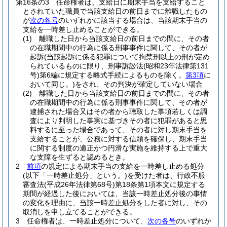
第16条の3
任命権者は、支給日に期末手当を支給すること
とされていた職員で当該支給日の前日までに離職したもの
が
次の各号
のいずれかに該当する場合は、当該期末手当の
支給を一時差し止めることができる。
(1)
離職した日から当該支給日の前日までの間に、その者
の在職期間中の行為に係る刑事事件に関して、その者が
起訴
(当該起訴に係る犯罪について拘禁刑以上の刑が定め
られているものに限り、刑事訴訟法
(昭和23年法律第131
号)
第6編に規定する略式手続によるものを除く。
第3項
に
おいて同じ。)
をされ、その判決が確定していない場合
(2)
離職した日から当該支給日の前日までの間に、その者
の在職期間中の行為に係る刑事事件に関して、その者が
逮捕された場合又はその者から聴取した事項若しくは調
査により判明した事実に基づきその者に犯罪があると思
料するに至った場合であって、その者に対し期末手当を
支給することが、公務に対する信頼を確保し、期末手当
に関する制度の適正かつ円滑な実施を維持する上で重大
な支障を生ずると認めるとき。
2
前項
の規定による期末手当の支給を一時差し止める処分
(以下「一時差止処分」という。)
を受けた者は、行政不服
審査法
(平成26年法律第68号)
第18条第1項本文に規定する
期間が経過した後においては、当該一時差止処分後の事情
の変化を理由に、当該一時差止処分をした者に対し、その
取消しを申し立てることができる。
3
任命権者は、一時差止処分について、
次の各号
のいずれか