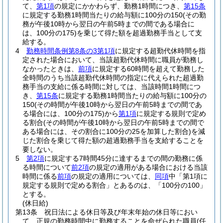
て、
第1項
の規定にかかわらず、勤務1時間につき、
第15条
に規定する勤務1時間当たりの給与額に100分の150
(その勤
務が午後10時から翌日の午前5時までの間である場合に
は、100分の175)
を乗じて得た額を超過勤務手当として支
給する。
4
勤務時間条例第8条の3第1項
に規定する超勤代休時間を指
定された場合において、当該超勤代休時間に職員が勤務し
なかったときは、
前項
に規定する60時間を超えて勤務した
全時間のうち当該超勤代休時間の指定に代えられた超過勤
務手当の支給に係る時間に対しては、当該時間1時間につ
き、
第15条
に規定する勤務1時間当たりの給与額に100分の
150
(その時間が午後10時から翌日の午前5時までの間であ
る場合には、100分の175)
から
第1項
に規定する規則で定め
る割合
(その時間が午後10時から翌日の午前5時までの間で
ある場合には、その割合に100分の25を加算した割合)
を減
じた割合を乗じて得た額の超過勤務手当を支給することを
要しない。
5
第2項
に規定する7時間45分に達するまでの間の勤務に係
る時間について
前2項
の規定の適用がある場合における当該
時間に係る
前項
の規定の適用については、
同項
中「第1項に
規定する規則で定める割合」とあるのは、「100分の100」
とする。
(休日給)
第13条
祝日法による休日等及び年末年始の休日等におい
て、正規の勤務時間中に勤務することを命ぜられた職員
(任