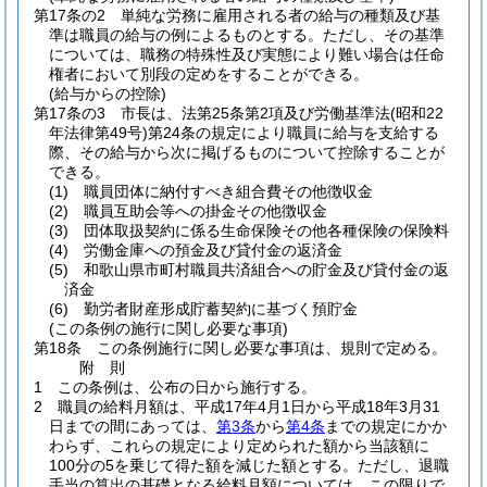
第17条の2
単純な労務に雇用される者の給与の種類及び基
準は職員の給与の例によるものとする。
ただし、その基準
については、職務の特殊性及び実態により難い場合は任命
権者において別段の定めをすることができる。
(給与からの控除)
第17条の3
市長は、法第25条第2項及び労働基準法
(昭和22
年法律第49号)
第24条の規定により職員に給与を支給する
際、その給与から次に掲げるものについて控除することが
できる。
(1)
職員団体に納付すべき組合費その他徴収金
(2)
職員互助会等への掛金その他徴収金
(3)
団体取扱契約に係る生命保険その他各種保険の保険料
(4)
労働金庫への預金及び貸付金の返済金
(5)
和歌山県市町村職員共済組合への貯金及び貸付金の返
済金
(6)
勤労者財産形成貯蓄契約に基づく預貯金
(この条例の施行に関し必要な事項)
第18条
この条例施行に関し必要な事項は、規則で定める。
附
則
1
この条例は、公布の日から施行する。
2
職員の給料月額は、平成17年4月1日から平成18年3月31
日までの間にあっては、
第3条
から
第4条
までの規定にかか
わらず、これらの規定により定められた額から当該額に
100分の5を乗じて得た額を減じた額とする。
ただし、退職
手当の算出の基礎となる給料月額については、この限りで