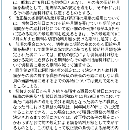
は、昭和32年6月1日を切替日とみなし、その者の旧給料月
額を基礎として、附則第2項の規定を適用し、その日におけ
るその者の給料月額を決定するものとする。
5
改正後の条例第4条第1項及び第3項の規定の適用について
は、切替日の前日における給料月額を受けていた期間
(その
期間がその給料月額について改正前の条例第4条第3項各号
に定める期間の最短期間を超えるときは、その最短期間)
に
3月を加えた期間を切替給料月額を受ける期間に通算する。
6
前項の場合において、切替表に期間の定めのある旧給料月
額を基礎として附則第2項の規定に基づき切替給料月額を決
定された者については、前項の規定により切替給料月額を
受ける期間に通算される期間からその者の旧給料月額につ
いて切替表に定める期間を減じて通算する。
7
附則第2項又は附則第4項の規定により決定された給料月
額がその者の属する職務の等級の最低の号給に達しない職
員の当該号給に達するまでの昇給については規則で定める
ところによる。
8
切替えの前日から引き続き在職する職員の切替日における
職務の等級及び切替日以降昭和32年11月29日までにおいて
新たに給料表の適用を受ける職員となった者のその職員と
なった日における職務の等級は、同年同月30日までに決定
することができる。
この場合において職員の職務の等級が
決定されるまでの間においては、改正後の条例の規定にか
かわらずなお従前の規定による額を給料月額として支給す
るものとし、この額をもって改正後の条例による給与の内