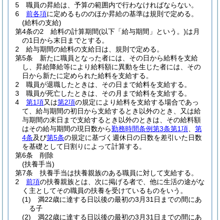
5
職員の昇給は、予算の範囲内で行わなければならない。
6
前各項
に定めるもののほか昇給の基準は規則で定める。
(給料の支給)
第4条の2
給料の計算期間
(以下「給与期間」という。)
は月
の1日から末日までとする。
2
給与期間の給料の支給日は、規則で定める。
第5条
新たに職員となった者には、その日から給料を支給
し、昇給降給等により給料額に異動を生じた者には、その
日から新たに定められた給料を支給する。
2
職員が退職したときは、その日まで給料を支給する。
3
職員が死亡したときは、その月まで給料を支給する。
4
第1項
又は
第2項
の規定により給料を支給する場合であっ
て、給与期間の初日から支給するとき以外のとき、又は給
与期間の末日まで支給するとき以外のときは、その給料額
はその給与期間の現日数から
勤務時間条例第3条第1項
、
第
4条
及び
第5条
の規定に基づく週休日の日数を差引いた日数
を基礎として日割りによって計算する。
第6条
削除
(扶養手当)
第7条
扶養手当は扶養親族のある職員に対して支給する。
2
前項
の扶養親族とは、次に掲げる者で、他に生活の途がな
く主としてその職員の扶養を受けているものをいう。
(1)
満22歳に達する日以後の最初の3月31日までの間にあ
る子
(2)
満22歳に達する日以後の最初の3月31日までの間にあ