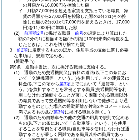
の月額から16,000円を控除した額
イ
月額27,000円を超える家賃を支払っている職員 家
賃の月額から27,000円を控除した額の2分の1
(その控
除した額の2分の1が17,000円を超えるときは、17,000
円)
を11,000円に加算した額
(2)
前項第2号
に掲げる職員
前号
の規定により算出した
額の2分の1に相当する額
(その額に100円未満の端数を生
じたときは、これを切り捨てた額)
3
前2項
に規定するもののほか、住居手当の支給に関し必要
な事項は、規則で定める。
(通勤手当)
第9条
通勤手当は、次に掲げる職員に支給する。
(1)
通勤のため交通機関又は有料の道路
(以下この条にお
いて「交通機関等」という。)
を利用して、その運賃又は
料金
(以下この項から
第3項
までにおいて「運賃等」とい
う。)
を負担することを常例とする職員
(交通機関等を利
用しなければ通勤することが著しく困難である職員以外
の職員であって交通機関等を利用しないで徒歩により通
勤するものとした場合の通勤距離が片道2キロメートル未
満であるもの及び
第3号
に掲げる職員を除く。)
(2)
通勤のため自動車その他の交通の用具で規則で定める
もの
(以下この条において「自動車等」という。)
を使用
することを常例とする職員
(自動車等を使用しなければ通
勤することが著しく困難である職員以外の職員であっ