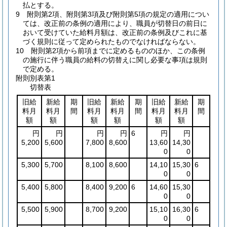
払とする。
9
附則第2項、附則第3項及び附則第5項の規定の適用につい
ては、改正前の条例の適用により、職員が切替日の前日に
おいて受けていた給料月額は、改正前の条例及びこれに基
づく規則に従って定められたものでなければならない。
10
附則第2項から前項までに定めるもののほか、この条例
の施行に伴う職員の給料の切替えに関し必要な事項は規則
で定める。
附則別表第1
切替表
旧給
新給
期
旧給
新給
期
旧給
新給
期
料月
料月
間
料月
料月
間
料月
料月
間
額
額
額
額
額
額
円
円
円
円
6
円
円
5,200
5,600
7,800
8,600
13,60
14,30
0
0
5,300
5,700
8,100
8,600
14,10
15,30
6
0
0
5,400
5,800
8,400
9,200
6
14,60
15,30
0
0
5,500
5,900
8,700
9,200
15,10
16,30
6
0
0