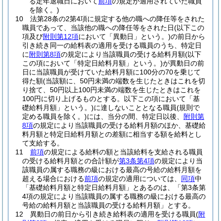
る定年退職日において
前項
の規定が適用されていた職員
を除く。)
10
法第28条の2第4項に規定する他の職への降任等をされた
職員であって、当該他の職への降任等をされた日
(以下この
項及び
附則第12項
において「異動日」という。)
の前日から
引き続き同一の給料表の適用を受ける職員のうち、特定日
に
附則第8項
の規定により当該職員の受ける給料月額
(以下
この項において「特定日給料月額」という。)
が異動日の前
日に当該職員が受けていた給料月額に100分の70を乗じて
得た額
(当該額に、50円未満の端数を生じたときはこれを切
り捨て、50円以上100円未満の端数を生じたときはこれを
100円に切り上げるものとする。以下この項において「基
礎給料月額」という。)
に達しないこととなる職員
(規則で
定める職員を除く。)
には、当分の間、特定日以後、
附則第
8項
の規定により当該職員の受ける給料月額のほか、基礎給
料月額と特定日給料月額との差額に相当する額を給料とし
て支給する。
11
前項
の規定による給料の額と当該給料を支給される職員
の受ける給料月額との合計額が
第3条第4項
の規定により当
該職員の属する職務の級における最高の号給の給料月額を
超える場合における
前項
の規定の適用については、
同項
中
「基礎給料月額と特定日給料月額」とあるのは、「第3条第
4項の規定により当該職員の属する職務の級における最高の
号給の給料月額と当該職員の受ける給料月額」とする。
12
異動日の前日から引き続き給料表の適用を受ける職員
(
附