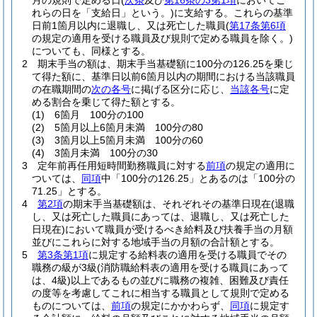
月の規則で定める日
(
次条
及び
第16条の3第1項
においてこ
れらの日を「支給日」という。)
に支給する。
これらの基準
日前1箇月以内に退職し、又は死亡した職員
(
第17条第6項
の規定の適用を受ける職員及び規則で定める職員を除く。)
についても、同様とする。
2
期末手当の額は、期末手当基礎額に100分の126.25を乗じ
て得た額に、基準日以前6箇月以内の期間における当該職員
の在職期間の
次の各号
に掲げる区分に応じ、
当該各号
に定
める割合を乗じて得た額とする。
(1)
6箇月 100分の100
(2)
5箇月以上6箇月未満 100分の80
(3)
3箇月以上5箇月未満 100分の60
(4)
3箇月未満 100分の30
3
定年前再任用短時間勤務職員に対する
前項
の規定の適用に
ついては、
同項
中「100分の126.25」とあるのは「100分の
71.25」とする。
4
第2項
の期末手当基礎額は、それぞれその基準日現在
(退職
し、又は死亡した職員にあっては、退職し、又は死亡した
日現在)
において職員が受けるべき給料及び扶養手当の月額
並びにこれらに対する地域手当の月額の合計額とする。
5
第3条第1項
に規定する給料表の適用を受ける職員でその
職務の級が3級
(消防職給料表の適用を受ける職員にあって
は、4級)
以上であるもの並びに職務の複雑、困難及び責任
の度等を考慮してこれに相当する職員として規則で定める
ものについては、
前項
の規定にかかわらず、
同項
に規定す