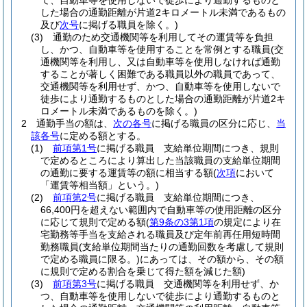
て、自動車等を使用しないで徒歩により通勤するものと
した場合の通勤距離が片道2キロメートル未満であるもの
及び
次号
に掲げる職員を除く。)
(3)
通勤のため交通機関等を利用してその運賃等を負担
し、かつ、自動車等を使用することを常例とする職員
(交
通機関等を利用し、又は自動車等を使用しなければ通勤
することが著しく困難である職員以外の職員であって、
交通機関等を利用せず、かつ、自動車等を使用しないで
徒歩により通勤するものとした場合の通勤距離が片道2キ
ロメートル未満であるものを除く。)
2
通勤手当の額は、
次の各号
に掲げる職員の区分に応じ、
当
該各号
に定める額とする。
(1)
前項第1号
に掲げる職員 支給単位期間につき、規則
で定めるところにより算出した当該職員の支給単位期間
の通勤に要する運賃等の額に相当する額
(
次項
において
「運賃等相当額」という。)
(2)
前項第2号
に掲げる職員 支給単位期間につき、
66,400円を超えない範囲内で自動車等の使用距離の区分
に応じて規則で定める額
(
第9条の3第1項
の規定により在
宅勤務等手当を支給される職員及び定年前再任用短時間
勤務職員
(支給単位期間当たりの通勤回数を考慮して規則
で定める職員に限る。)
にあっては、その額から、その額
に規則で定める割合を乗じて得た額を減じた額)
(3)
前項第3号
に掲げる職員 交通機関等を利用せず、か
つ、自動車等を使用しないで徒歩により通勤するものと