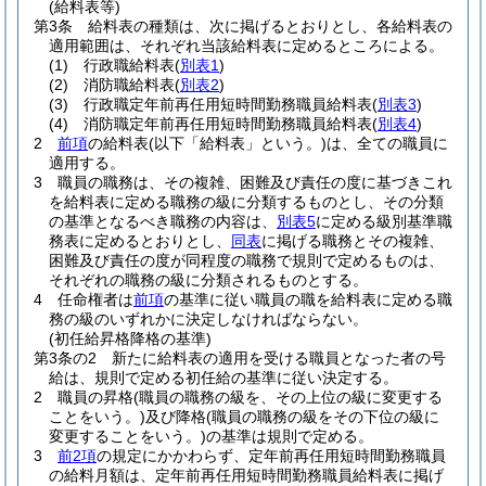
(給料表等)
第3条
給料表の種類は、次に掲げるとおりとし、各給料表の
適用範囲は、それぞれ当該給料表に定めるところによる。
(1)
行政職給料表
(
別表1
)
(2)
消防職給料表
(
別表2
)
(3)
行政職定年前再任用短時間勤務職員給料表
(
別表3
)
(4)
消防職定年前再任用短時間勤務職員給料表
(
別表4
)
2
前項
の給料表
(以下「給料表」という。)
は、全ての職員に
適用する。
3
職員の職務は、その複雑、困難及び責任の度に基づきこれ
を給料表に定める職務の級に分類するものとし、その分類
の基準となるべき職務の内容は、
別表5
に定める級別基準職
務表に定めるとおりとし、
同表
に掲げる職務とその複雑、
困難及び責任の度が同程度の職務で規則で定めるものは、
それぞれの職務の級に分類されるものとする。
4
任命権者は
前項
の基準に従い職員の職を給料表に定める職
務の級のいずれかに決定しなければならない。
(初任給昇格降格の基準)
第3条の2
新たに給料表の適用を受ける職員となった者の号
給は、規則で定める初任給の基準に従い決定する。
2
職員の昇格
(職員の職務の級を、その上位の級に変更する
ことをいう。)
及び降格
(職員の職務の級をその下位の級に
変更することをいう。)
の基準は規則で定める。
3
前2項
の規定にかかわらず、定年前再任用短時間勤務職員
の給料月額は、定年前再任用短時間勤務職員給料表に掲げ