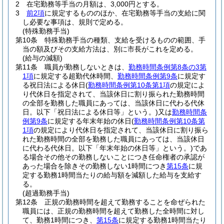
2
在宅勤務等手当の月額は、3,000円とする。
3
前2項
に規定するもののほか、在宅勤務等手当の支給に関
し必要な事項は、規則で定める。
(特殊勤務手当)
第10条
特殊勤務手当の種類、支給を受けるものの範囲、手
当の額及びその支給方法は、別に市長がこれを定める。
(給与の減額)
第11条
職員が勤務しないときは、
勤務時間条例第8条の3第
1項
に規定する超勤代休時間、
勤務時間条例第9条
に規定す
る祝日法による休日
(
勤務時間条例第10条第1項
の規定によ
り代休日を指定されて、当該休日に割り振られた勤務時間
の全部を勤務した職員にあっては、当該休日に代わる代休
日。以下「祝日法による休日等」という。)
又は
勤務時間条
例第9条
に規定する年末年始の休日
(
勤務時間条例第10条第
1項
の規定により代休日を指定されて、当該休日に割り振ら
れた勤務時間の全部を勤務した職員にあっては、当該休日
に代わる代休日。以下「年末年始の休日等」という。)
であ
る場合その他その勤務しないことにつき任命権者の承認が
あった場合を除きその勤務しない1時間につき
第15条
に規
定する勤務1時間当たりの給与額を減額した給与を支給す
る。
(超過勤務手当)
第12条
正規の勤務時間を超えて勤務することを命ぜられた
職員には、正規の勤務時間を超えて勤務した全時間に対し
て、勤務1時間につき、
第15条
に規定する勤務1時間当たり