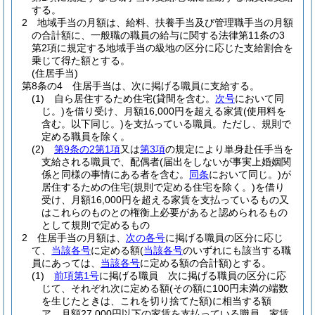
する。
2
地域手当の月額は、給料、扶養手当及び管理職手当の月額
の合計額に、一般職の職員の給与に関する法律第11条の3
第2項に規定する地域手当の級地の区分に応じた支給割合を
乗じて得た額とする。
(住居手当)
第8条の4
住居手当は、次に掲げる職員に支給する。
(1)
自ら居住するため住宅
(貸間を含む。
次号
において同
じ。)
を借り受け、月額16,000円を超える家賃
(使用料を
含む。以下同じ。)
を支払っている職員。
ただし、規則で
定める職員を除く。
(2)
第9条の2第1項
又は
第3項
の規定により単身赴任手当を
支給される職員で、配偶者
(届出をしないが事実上婚姻関
係と同様の事情にある者を含む。
同条
において同じ。)
が
居住するための住宅
(規則で定める住宅を除く。)
を借り
受け、月額16,000円を超える家賃を支払っているもの又
はこれらのものとの権衡上必要があると認められるもの
として規則で定めるもの
2
住居手当の月額は、
次の各号
に掲げる職員の区分に応じ
て、
当該各号
に定める額
(
当該各号
のいずれにも該当する職
員にあっては、
当該各号
に定める額の合計額)
とする。
(1)
前項第1号
に掲げる職員 次に掲げる職員の区分に応
じて、それぞれ次に定める額
(その額に100円未満の端数
を生じたときは、これを切り捨てた額)
に相当する額
ア
月額27,000円以下の家賃を支払っている職員 家賃