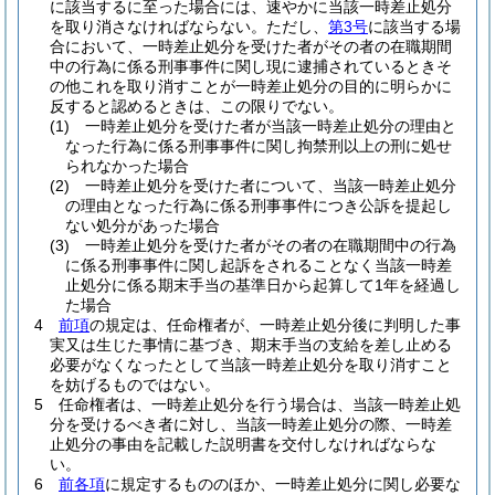
に該当するに至った場合には、速やかに当該一時差止処分
を取り消さなければならない。
ただし、
第3号
に該当する場
合において、一時差止処分を受けた者がその者の在職期間
中の行為に係る刑事事件に関し現に逮捕されているときそ
の他これを取り消すことが一時差止処分の目的に明らかに
反すると認めるときは、この限りでない。
(1)
一時差止処分を受けた者が当該一時差止処分の理由と
なった行為に係る刑事事件に関し拘禁刑以上の刑に処せ
られなかった場合
(2)
一時差止処分を受けた者について、当該一時差止処分
の理由となった行為に係る刑事事件につき公訴を提起し
ない処分があった場合
(3)
一時差止処分を受けた者がその者の在職期間中の行為
に係る刑事事件に関し起訴をされることなく当該一時差
止処分に係る期末手当の基準日から起算して1年を経過し
た場合
4
前項
の規定は、任命権者が、一時差止処分後に判明した事
実又は生じた事情に基づき、期末手当の支給を差し止める
必要がなくなったとして当該一時差止処分を取り消すこと
を妨げるものではない。
5
任命権者は、一時差止処分を行う場合は、当該一時差止処
分を受けるべき者に対し、当該一時差止処分の際、一時差
止処分の事由を記載した説明書を交付しなければならな
い。
6
前各項
に規定するもののほか、一時差止処分に関し必要な