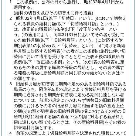
1
この条例は、公布の日から施行し、昭和32年4月1日から
適用する。
(給料の切替え及びその切替えに伴う措置)
2
昭和32年4月1日
(以下「切替日」という。)
において切替え
られる職員の給料月額
(以下「切替給料月額」という。)
は、改正前の職員給与条例
(以下「改正前の条例」とい
う。)
の適用により、同年3月31日においてその者が受けて
いた給料月額
(以下「旧給料月額」という。)
に対応する附
則別表第1の切替表
(以下「切替表」という。)
に掲げる新給
料月額に対応する給料表
(その者がこの条例の施行に伴い切
替日において適用を受けることとなった改正後の職員給与
条例
(以下「改正後の条例」という。)
の別表の給料表)
に定
めるその者の属する職務の等級の号給とし、その者の属す
る職務の等級に新給料月額と同じ額の号給がないときはそ
の額とする。
3
旧給料月額が切替表に期間の定めのある旧給料月額である
職員のうち、附則第5項の規定により切替給料月額を受ける
期間に通算される期間が切替表に定める期間に達しない者
については、前項の規定にかかわらず切替日の旧給料月額
の欄におけるその者の旧給料月額に相当する額の直近上位
の額
(その額が切替表の旧給料月額の欄におけるその者の旧
給料月額に相当する額の直近下位の額に対応する新給料月
額に達しない額であるときは、その新給料月額)
をその者の
切替給料月額とする。
4
前項の規定により切替給料月額を決定された職員について