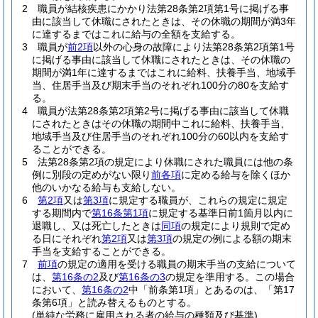
2
職員が結核疾患にかかり法第28条第2項第1号に掲げる事
由に該当して休職にされたときは、その休職の期間が満3年
に達するまではこれに給与の全額を支給する。
3
職員が
前2項
以外の心身の故障により法第28条第2項第1号
に掲げる事由に該当して休職にされたときは、その休職の
期間が満1年に達するまではこれに給料、扶養手当、地域手
当、住居手当及び期末手当のそれぞれ100分の80を支給す
る。
4
職員が法第28条第2項第2号に掲げる事由に該当して休職
にされたときはその休職の期間中これに給料、扶養手当、
地域手当及び住居手当のそれぞれ100分の60以内を支給す
ることができる。
5
法第28条第2項の規定により休職にされた職員には他の条
例に別段の定めがない限り
前各項
に定める給与を除くほか
他のいかなる給与も支給しない。
6
第2項
又は
第3項
に規定する職員が、これらの規定に規定
する期間内で
第16条第1項
に規定する基準日前1箇月以内に
退職し、又は死亡したときは
同項
の規定により規則で定め
る日にそれぞれ
第2項
又は
第3項
の規定の例による額の期末
手当を支給することができる。
7
前項
の規定の適用を受ける職員の期末手当の支給について
は、
第16条の2
及び
第16条の3
の規定を準用する。
この場合
において、
第16条の2
中「前条第1項」とあるのは、「第17
条第6項」と読み替えるものとする。
(単純な労務に雇用される者の給与の種類及び基準)