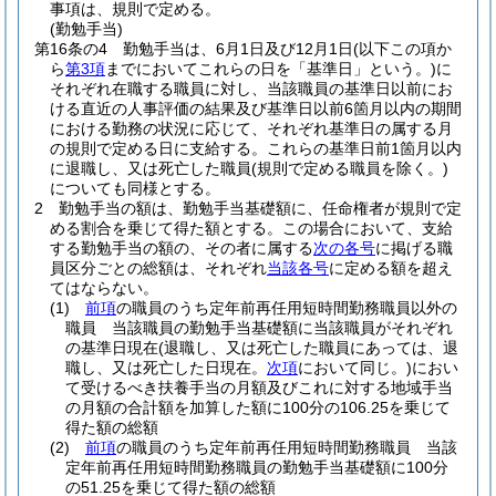
事項は、規則で定める。
(勤勉手当)
第16条の4
勤勉手当は、6月1日及び12月1日
(以下この項か
ら
第3項
までにおいてこれらの日を「基準日」という。)
に
それぞれ在職する職員に対し、当該職員の基準日以前にお
ける直近の人事評価の結果及び基準日以前6箇月以内の期間
における勤務の状況に応じて、それぞれ基準日の属する月
の規則で定める日に支給する。
これらの基準日前1箇月以内
に退職し、又は死亡した職員
(規則で定める職員を除く。)
についても同様とする。
2
勤勉手当の額は、勤勉手当基礎額に、任命権者が規則で定
める割合を乗じて得た額とする。
この場合において、支給
する勤勉手当の額の、その者に属する
次の各号
に掲げる職
員区分ごとの総額は、それぞれ
当該各号
に定める額を超え
てはならない。
(1)
前項
の職員のうち定年前再任用短時間勤務職員以外の
職員 当該職員の勤勉手当基礎額に当該職員がそれぞれ
の基準日現在
(退職し、又は死亡した職員にあっては、退
職し、又は死亡した日現在。
次項
において同じ。)
におい
て受けるべき扶養手当の月額及びこれに対する地域手当
の月額の合計額を加算した額に100分の106.25を乗じて
得た額の総額
(2)
前項
の職員のうち定年前再任用短時間勤務職員 当該
定年前再任用短時間勤務職員の勤勉手当基礎額に100分
の51.25を乗じて得た額の総額