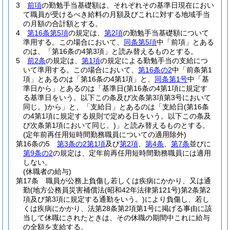
3
前項
の勤勉手当基礎額は、それぞれその基準日現在におい
て職員が受けるべき給料の月額及びこれに対する地域手当
の月額の合計額とする。
4
第16条第5項
の規定は、
第2項
の勤勉手当基礎額について
準用する。
この場合において、
同条第5項
中「前項」とある
のは、「第16条の4第3項」と読み替えるものとする。
5
前2条
の規定は、
第1項
の規定による勤勉手当の支給につ
いて準用する。
この場合において、
第16条の2
中「前条第1
項」とあるのは「第16条の4第1項」と、
同条第1号
中「基
準日から」とあるのは「基準日
(第16条の4第1項に規定す
る基準日をいう。以下この条及び次条第3項第3号において
同じ。)
から」と、「支給日」とあるのは「支給日
(第16条
の4第1項に規定する規則で定める日をいう。以下この条及
び次条第1項において同じ。)
」と読み替えるものとする。
(定年前再任用短時間勤務職員についての適用除外)
第16条の5
第3条の2第1項
及び
第2項
、
第4条
、
第7条
並びに
第9条の2
の規定は、定年前再任用短時間勤務職員には適用
しない。
(休職者の給与)
第17条
職員が公務上負傷し若しくは疾病にかかり、又は通
勤
(地方公務員災害補償法
(昭和42年法律第121号)
第2条第2
項及び第3項に規定する通勤をいう。)
により負傷し、若し
くは疾病にかかり、法第28条第2項第1号に掲げる事由に該
当して休職にされたときは、その休職の期間中これに給与
の全額を支給する。