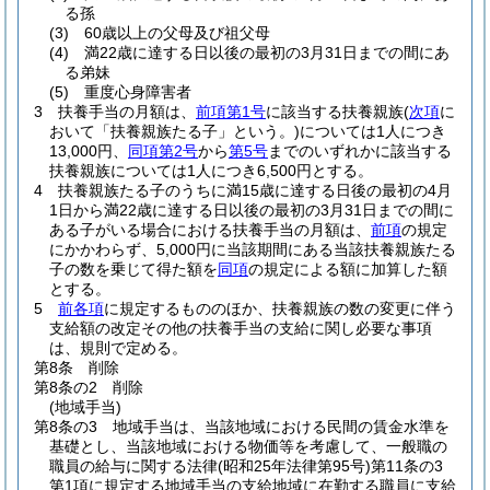
る孫
(3)
60歳以上の父母及び祖父母
(4)
満22歳に達する日以後の最初の3月31日までの間にあ
る弟妹
(5)
重度心身障害者
3
扶養手当の月額は、
前項第1号
に該当する扶養親族
(
次項
に
おいて「扶養親族たる子」という。)
については1人につき
13,000円、
同項第2号
から
第5号
までのいずれかに該当する
扶養親族については1人につき6,500円とする。
4
扶養親族たる子のうちに満15歳に達する日後の最初の4月
1日から満22歳に達する日以後の最初の3月31日までの間に
ある子がいる場合における扶養手当の月額は、
前項
の規定
にかかわらず、5,000円に当該期間にある当該扶養親族たる
子の数を乗じて得た額を
同項
の規定による額に加算した額
とする。
5
前各項
に規定するもののほか、扶養親族の数の変更に伴う
支給額の改定その他の扶養手当の支給に関し必要な事項
は、規則で定める。
第8条
削除
第8条の2
削除
(地域手当)
第8条の3
地域手当は、当該地域における民間の賃金水準を
基礎とし、当該地域における物価等を考慮して、一般職の
職員の給与に関する法律
(昭和25年法律第95号)
第11条の3
第1項に規定する地域手当の支給地域に在勤する職員に支給