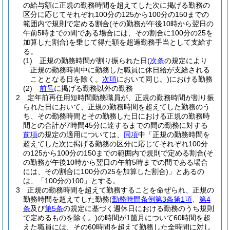
の給与額に正規の勤務時間を超えてした次に掲げる勤務の
区分に応じてそれぞれ100分の125から100分の150までの
範囲内で規則で定める割合
(その勤務が午後10時から翌日の
午前5時までの間である場合には、その割合に100分の25を
加算した割合)
を乗じて得た額を超過勤務手当として支給す
る。
(1)
正規の勤務時間が割り振られた日
(
次条
の規定により
正規の勤務時間中に勤務した職員に休日給が支給される
こととなる日を除く。
次項
において同じ。)
における勤務
(2)
前号
に掲げる勤務以外の勤務
2
定年前再任用短時間勤務職員が、正規の勤務時間が割り振
られた日において、正規の勤務時間を超えてした勤務のう
ち、その勤務時間とその勤務した日における正規の勤務時
間との合計が7時間45分に達するまでの間の勤務に対する
前項
の規定の適用については、
同項
中「正規の勤務時間を
超えてした次に掲げる勤務の区分に応じてそれぞれ100分
の125から100分の150までの範囲内で規則で定める割合
(そ
の勤務が午後10時から翌日の午前5時までの間である場合
には、その割合に100分の25を加算した割合)
」とあるの
は、「100分の100」とする。
3
正規の勤務時間を超えて勤務することを命ぜられ、正規の
勤務時間を超えてした勤務
(
勤務時間条例第3条第1項
、
第4
条
及び
第5条
の規定に基づく週休日における勤務のうち規則
で定めるものを除く。)
の時間が1箇月について60時間を超
えた職員には、その60時間を超えて勤務した全時間に対し