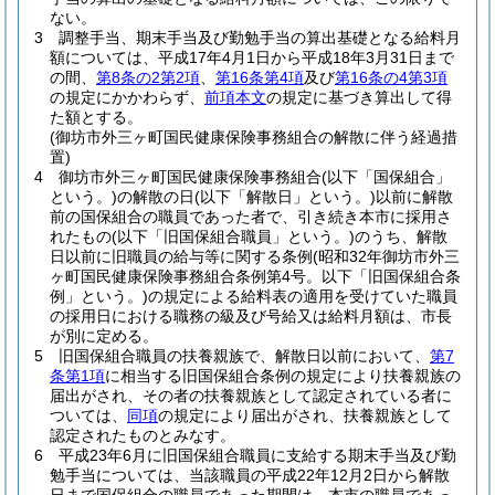
ない。
3
調整手当、期末手当及び勤勉手当の算出基礎となる給料月
額については、平成17年4月1日から平成18年3月31日まで
の間、
第8条の2第2項
、
第16条第4項
及び
第16条の4第3項
の規定にかかわらず、
前項本文
の規定に基づき算出して得
た額とする。
(御坊市外三ヶ町国民健康保険事務組合の解散に伴う経過措
置)
4
御坊市外三ヶ町国民健康保険事務組合
(以下「国保組合」
という。)
の解散の日
(以下「解散日」という。)
以前に解散
前の国保組合の職員であった者で、引き続き本市に採用さ
れたもの
(以下「旧国保組合職員」という。)
のうち、解散
日以前に旧職員の給与等に関する条例
(昭和32年御坊市外三
ヶ町国民健康保険事務組合条例第4号。以下「旧国保組合条
例」という。)
の規定による給料表の適用を受けていた職員
の採用日における職務の級及び号給又は給料月額は、市長
が別に定める。
5
旧国保組合職員の扶養親族で、解散日以前において、
第7
条第1項
に相当する旧国保組合条例の規定により扶養親族の
届出がされ、その者の扶養親族として認定されている者に
ついては、
同項
の規定により届出がされ、扶養親族として
認定されたものとみなす。
6
平成23年6月に旧国保組合職員に支給する期末手当及び勤
勉手当については、当該職員の平成22年12月2日から解散