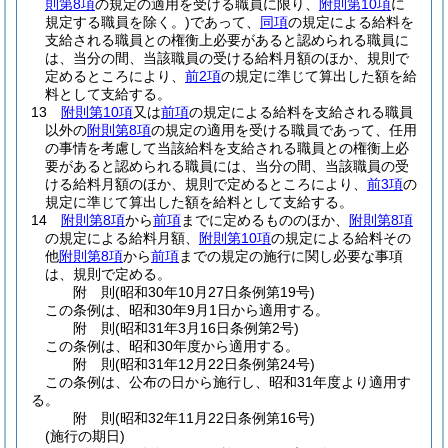
則第8項
の規定の適用を受ける職員に限り、
附則第10項
に
規定する職員を除く。)
であって、
同項
の規定による給料を
支給される職員との権衡上必要があると認められる職員に
は、当分の間、当該職員の受ける給料月額のほか、規則で
定めるところにより、
前2項
の規定に準じて算出した額を給
料として支給する。
13
附則第10項
又は
前項
の規定による給料を支給される職員
以外の
附則第8項
の規定の適用を受ける職員であって、任用
の事情を考慮して当該給料を支給される職員との権衡上必
要があると認められる職員には、当分の間、当該職員の受
ける給料月額のほか、規則で定めるところにより、
前3項
の
規定に準じて算出した額を給料として支給する。
14
附則第8項
から
前項
までに定めるもののほか、
附則第8項
の規定による給料月額、
附則第10項
の規定による給料その
他
附則第8項
から
前項
までの規定の施行に関し必要な事項
は、規則で定める。
附
則
(昭和30年10月27日
条例第19号)
この条例は、昭和30年9月1日から適用する。
附
則
(昭和31年3月16日
条例第2号)
この条例は、昭和30年度から適用する。
附
則
(昭和31年12月22日
条例第24号)
この条例は、公布の日から施行し、昭和31年度より適用す
る。
附
則
(昭和32年11月22日
条例第16号)
(施行の期日)