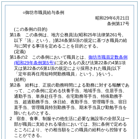
○御坊市職員給与条例
昭和29年6月21日
条例第17号
(この条例の目的)
第1条
この条例は、地方公務員法
(昭和25年法律第261号。
以下「法」という。)
第24条第5項の規定に基づき職員の給
与に関する事項を定めることを目的とする。
(定義)
第1条の2
この条例において職員とは、
御坊市職員定数条例
(昭和29年条例第5号)
に定めるもの及び法第22条の4第1項
又は第22条の5第1項の規定により採用された職員
(以下
「定年前再任用短時間勤務職員」という。)
をいう。
(給料)
第2条
給料は、正規の勤務時間による勤務に対する報酬であ
って、この条例に定める扶養手当、地域手当、住居手当、
通勤手当、単身赴任手当、在宅勤務等手当、特殊勤務手
当、超過勤務手当、休日給、夜勤手当、管理職手当、宿日
直手当、管理職員特別勤務手当、期末手当及び勤勉手当を
除いたものとする。
2
宿舎、食事、制服その他生活に必要な施設等の全部又は一
部が職員に支給される場合においては、別に条例で定める
ところにより、その相当額をこの職員の給料から控除する
ことができる。