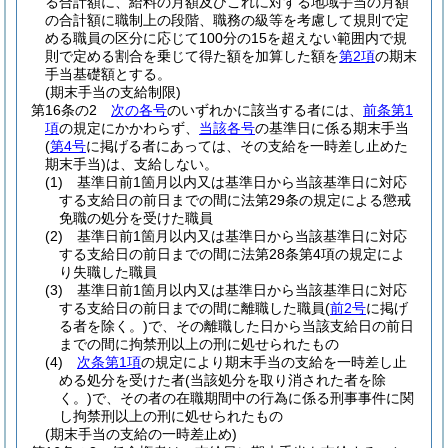
る合計額に、給料の月額及びこれに対する地域手当の月額
の合計額に職制上の段階、職務の級等を考慮して規則で定
める職員の区分に応じて100分の15を超えない範囲内で規
則で定める割合を乗じて得た額を加算した額を
第2項
の期末
手当基礎額とする。
(期末手当の支給制限)
第16条の2
次の各号
のいずれかに該当する者には、
前条第1
項
の規定にかかわらず、
当該各号
の基準日に係る期末手当
(
第4号
に掲げる者にあっては、その支給を一時差し止めた
期末手当)
は、支給しない。
(1)
基準日前1箇月以内又は基準日から当該基準日に対応
する支給日の前日までの間に法第29条の規定による懲戒
免職の処分を受けた職員
(2)
基準日前1箇月以内又は基準日から当該基準日に対応
する支給日の前日までの間に法第28条第4項の規定によ
り失職した職員
(3)
基準日前1箇月以内又は基準日から当該基準日に対応
する支給日の前日までの間に離職した職員
(
前2号
に掲げ
る者を除く。)
で、その離職した日から当該支給日の前日
までの間に拘禁刑以上の刑に処せられたもの
(4)
次条第1項
の規定により期末手当の支給を一時差し止
める処分を受けた者
(当該処分を取り消された者を除
く。)
で、その者の在職期間中の行為に係る刑事事件に関
し拘禁刑以上の刑に処せられたもの
(期末手当の支給の一時差止め)