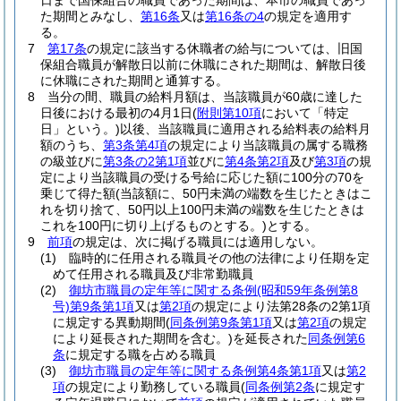
日まで国保組合の職員であった期間は、本市の職員であっ
た期間とみなし、
第16条
又は
第16条の4
の規定を適用す
る。
7
第17条
の規定に該当する休職者の給与については、旧国
保組合職員が解散日以前に休職にされた期間は、解散日後
に休職にされた期間と通算する。
8
当分の間、職員の給料月額は、当該職員が60歳に達した
日後における最初の4月1日
(
附則第10項
において「特定
日」という。)
以後、当該職員に適用される給料表の給料月
額のうち、
第3条第4項
の規定により当該職員の属する職務
の級並びに
第3条の2第1項
並びに
第4条第2項
及び
第3項
の規
定により当該職員の受ける号給に応じた額に100分の70を
乗じて得た額
(当該額に、50円未満の端数を生じたときはこ
れを切り捨て、50円以上100円未満の端数を生じたときは
これを100円に切り上げるものとする。)
とする。
9
前項
の規定は、次に掲げる職員には適用しない。
(1)
臨時的に任用される職員その他の法律により任期を定
めて任用される職員及び非常勤職員
(2)
御坊市職員の定年等に関する条例
(昭和59年条例第8
号)
第9条第1項
又は
第2項
の規定により法第28条の2第1項
に規定する異動期間
(
同条例第9条第1項
又は
第2項
の規定
により延長された期間を含む。)
を延長された
同条例第6
条
に規定する職を占める職員
(3)
御坊市職員の定年等に関する条例第4条第1項
又は
第2
項
の規定により勤務している職員
(
同条例第2条
に規定す