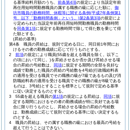
る基準給料月額のうち、
前条第4項
の規定により当該定年前
再任用短時間勤務職員の属する職務の級に応じた額に、
御
坊市職員の勤務時間、休暇等に関する条例
(平成7年条例第1
号。以下「勤務時間条例」という。)
第2条第3項
の規定によ
り定められた当該定年前再任用短時間勤務職員の勤務時間
を
同条第1項
に規定する勤務時間で除して得た数を乗じて得
た額とする。
(昇給の基準)
第4条
職員の昇給は、規則で定める日に、同日前1年間にお
けるその者の勤務成績に応じて行うものとする。
2
前項
の規定により職員
(55歳を超える職員を除く。以下こ
の項において同じ。)
を昇給させるか否か及び昇給させる場
合の昇給の号給数は、
同項
に規定する期間の全部を良好な
成績で勤務した職員の昇給の号給数を4号給
(行政職給料表
の適用を受ける職員でその職務の級が7級であるもの及び消
防職給料表の適用を受ける職員でその職務の級が8級である
ものは、3号給)
とすることを標準として規則で定める基準
に従い決定するものとする。
3
55歳を超える職員の
第1項
の規定による昇給は、
同項
に規
定する期間におけるその者の勤務成績が特に良好である場
合に限り行うものとし、昇給させる場合の昇給の号給数
は、勤務成績に応じて規則で定める基準に従い決定するも
のとする。
4
職員の昇給は、その属する職務の級における最高の号給を
超えて行うことはできない。