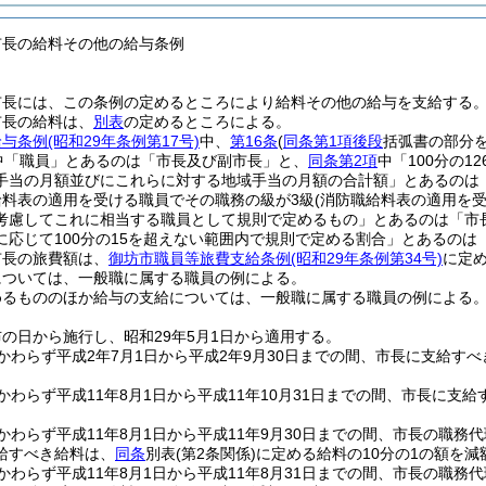
市長の給料その他の給与条例
市長には、この条例の定めるところにより給料その他の給与を支給する
市長の給料は、
別表
の定めるところによる。
給与条例
(昭和29年条例第17号)
中、
第16条
(
同条第1項後段
括弧書の部分を
中「職員」とあるのは「市長及び副市長」と、
同条第2項
中「100分の12
手当の月額並びにこれらに対する地域手当の月額の合計額」とあるのは
給料表の適用を受ける職員でその職務の級が3級
(消防職給料表の適用を受
考慮してこれに相当する職員として規則で定めるもの」とあるのは「市
応じて100分の15を超えない範囲内で規則で定める割合」とあるのは「
市長の旅費額は、
御坊市職員等旅費支給条例
(昭和29年条例第34号)
に定
については、一般職に属する職員の例による。
めるもののほか給与の支給については、一般職に属する職員の例による
の日から施行し、昭和29年5月1日から適用する。
かわらず平成2年7月1日から平成2年9月30日までの間、市長に支給す
かわらず平成11年8月1日から平成11年10月31日までの間、市長に支
。
かわらず平成11年8月1日から平成11年9月30日までの間、市長の職務
給すべき給料は、
同条
別表
(第2条関係)
に定める給料の10分の1の額を減
かわらず平成11年8月1日から平成11年8月31日までの間、市長の職