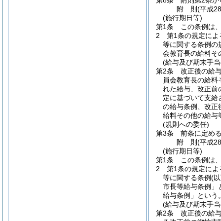
第8条
附則第2条
附
則
(平成2
(施行期日等)
第1条
この条例は
2
第1条の規定によ
等に関する条例の
会教育長の給料そ
(給与及び期末手当
第2条
改正後の給
員会教育長の給料
れた給与、改正前
定に基づいて支給
の給与条例、改正
給料その他の給与
(規則への委任)
第3条
前条に定め
附
則
(平成2
(施行期日等)
第1条
この条例は
2
第1条の規定によ
等に関する条例
(
市長等給与条例」
給与条例」という。
(給与及び期末手当
第2条
改正後の給