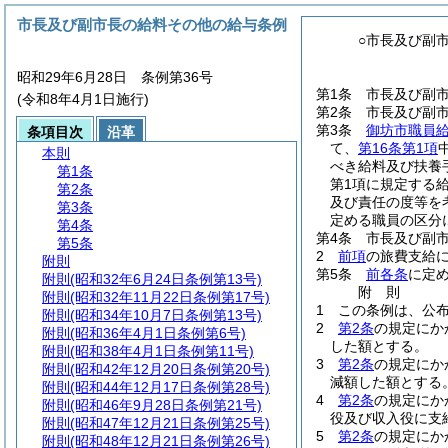
市長及び副市長の給料その他の給与条例
○市長及び副
昭和29年6月28日 条例第36号
第1条
市長及び副
(令和8年4月1日施行)
第2条
市長及び副
第3条
御坊市職員
条項目次
沿革
て、
第16条第1項
本則
べき給料及び扶養
第1条
第1項に規定する
第2条
及び責任の度等を
第3条
定める職員の区分に
第4条
第4条
市長及び副
第5条
2
前項
の旅費支給
附則
第5条
前各条
に定
附則
(昭和32年6月24日条例第13号)
附
則
附則
(昭和32年11月22日条例第17号)
1
この条例は、公布
附則
(昭和34年10月7日条例第13号)
2
第2条
の規定にか
附則
(昭和36年4月1日条例第6号)
した額とする。
附則
(昭和38年4月1日条例第11号)
3
第2条
の規定にか
附則
(昭和42年12月20日条例第20号)
減額した額とする
附則
(昭和44年12月17日条例第28号)
4
第2条
の規定にか
附則
(昭和46年9月28日条例第21号)
役及び収入役に支
附則
(昭和47年12月21日条例第25号)
5
第2条
の規定にか
附則
(昭和48年12月21日条例第26号)