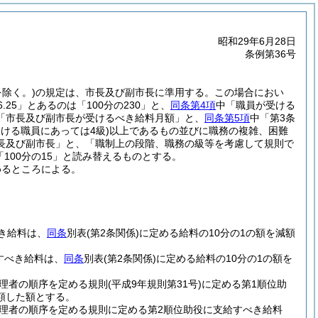
昭和29年6月28日
条例第36号
。
除く。)
の規定は、市長及び副市長に準用する。
この場合におい
6.25」とあるのは「100分の230」と、
同条第4項
中「職員が受ける
「市長及び副市長が受けるべき給料月額」と、
同条第5項
中「第3条
ける職員にあっては4級)
以上であるもの並びに職務の複雑、困難
長及び副市長」と、「職制上の段階、職務の級等を考慮して規則で
100分の15」と読み替えるものとする。
めるところによる。
。
べき給料は、
同条
別表
(第2条関係)
に定める給料の10分の1の額を減額
給すべき給料は、
同条
別表
(第2条関係)
に定める給料の10分の1の額を
代理者の順序を定める規則
(平成9年規則第31号)
に定める第1順位助
額した額とする。
務代理者の順序を定める規則に定める第2順位助役に支給すべき給料