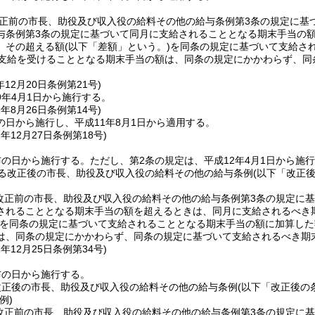
改正前の市長、助役及び収入役の給料その他の給与条例第3条の規定に
与条例第3条の規定に基づいて同月に支給されることとなる期末手当の
、その超える額
(以下「差額」という。)
を同条の規定に基づいて支給さ
に支給を受けることとなる期末手当の額は、同条の規定にかかわらず、
年12月20日
条例第21号)
9年4月1日から施行する。
1年8月26日
条例第14号)
の日から施行し、平成11年8月1日から適用する。
1年12月27日
条例第18号)
布の日から施行する。
ただし、第2条の規定は、平成12年4月1日から施
よる改正後の市長、助役及び収入役の給料その他の給与条例
(以下「改正
に改正前の市長、助役及び収入役の給料その他の給与条例第3条の規定に
されることとなる期末手当の額を超えるときは、同月に支給されるべき
を同条の規定に基づいて支給されることとなる期末手当の額に加算した
は、同条の規定にかかわらず、同条の規定に基づいて支給されるべき期
2年12月25日
条例第34号)
布の日から施行する。
改正後の市長、助役及び収入役の給料その他の給与条例
(以下「改正後の
例)
に改正前の市長、助役及び収入役の給料その他の給与条例第3条の規定に