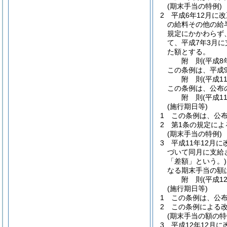
(期末手当の特例)
2
平成6年12月に
の給料その他の給
規定にかかわらず
て、平成7年3月
た額とする。
附
則
(平成8
この条例は、平成
附
則
(平成1
この条例は、公布
附
則
(平成1
(施行期日等)
1
この条例は、公
2
第1条の規定に
(期末手当の特例)
3
平成11年12月
づいて同月に支給
「差額」という。)
なる期末手当の額
附
則
(平成1
(施行期日等)
1
この条例は、公
2
この条例による
(期末手当の額の特
3
平成12年12月