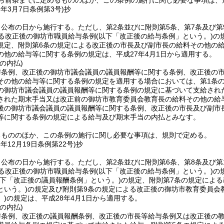
から前条までに定めるもののほか、この条例の施行に関し必要な事項は、
8年3月7日
条例第3号)
抄
、公布の日から施行する。
ただし、第2条並びに附則第5条、第7条及び第
る改正後の御坊市職員給与条例
(以下「改正後の給与条例」という。)
の
規定、附則第6条の規定による改正後の市長及び副市長の給料その他の
の他の給与等に関する条例の規定は、平成27年4月1日から適用する。
の内払)
与条例、改正後の御坊市議会議員の議員報酬等に関する条例、改正後の
その他の給与等に関する条例の規定を適用する場合においては、第1条
の御坊市議会議員の議員報酬等に関する条例の規定に基づいて支給され
された期末手当又は改正前の御坊市教育委員会教育長の給料その他の給
後の御坊市議会議員の議員報酬等に関する条例、改正後の市長及び副市
等に関する条例の規定による給与及び期末手当の内払とみなす。
るもののほか、この条例の施行に関し必要な事項は、規則で定める。
8年12月19日
条例第22号)
抄
、公布の日から施行する。
ただし、第2条並びに附則第6条、第8条及び第
る改正後の御坊市職員給与条例
(以下「改正後の給与条例」という。)
の
以下「改正後の議員報酬条例」という。)
の規定、附則第7条の規定によ
という。)
の規定及び附則第9条の規定による改正後の御坊市教育委員会
)
の規定は、平成28年4月1日から適用する。
の内払)
与条例、改正後の議員報酬条例、改正後の市長等給与条例又は改正後の教