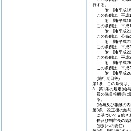
行する。
附
則
(平成1
この条例は、平成1
附
則
(平成1
この条例は、平成1
附
則
(平成2
この条例は、公布
附
則
(平成2
この条例は、平成2
附
則
(平成2
この条例は、平成2
附
則
(平成2
この条例は、平成2
附
則
(平成2
(施行期日等)
第1条
この条例は
3
第1条の規定
(給
員の議員報酬等に
る。
(給与及び報酬の内
第3条
改正後の給
に基づいて支給さ
長及び副市長の給
(規則への委任)