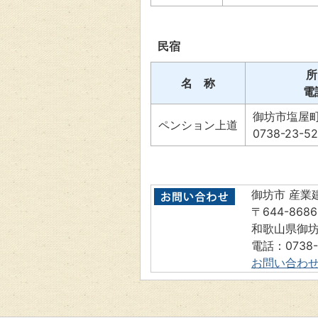
民宿
所
名 称
電
御坊市塩屋町北
ペンション上道
0738-23-5
御坊市 産業
〒644-8686
和歌山県御坊
電話：0738-
お問い合わ