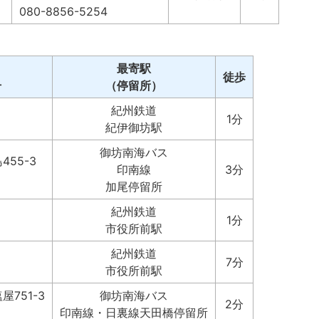
080-8856-5254
最寄駅
徒歩
号
（停留所）
紀州鉄道
1分
紀伊御坊駅
御坊南海バス
55-3
印南線
3分
加尾停留所
紀州鉄道
1分
市役所前駅
紀州鉄道
7分
市役所前駅
751-3
御坊南海バス
2分
印南線・日裏線天田橋停留所