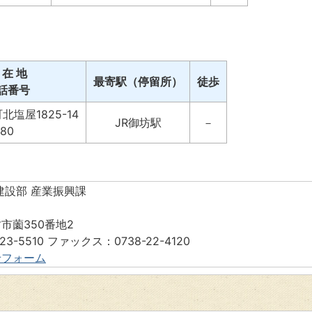
 在 地
最寄駅（停留所）
徒歩
話番号
塩屋1825-14
JR御坊駅
－
280
建設部 産業振興課
市薗350番地2
23-5510 ファックス：0738-22-4120
せフォーム