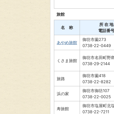
旅館
所 在 地
名 称
電話番
御坊市薗273
あやめ旅館
0738-22-0449
御坊市名田町野島4
くさま旅館
0738-29-2144
御坊市薗418
旅路
0738-22-8282
御坊市御坊107
浜の家
0738-22-0025
御坊市塩屋町北塩屋
寿旅館
0738-22-7211