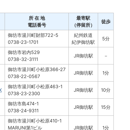
所 在 地
最寄駅
徒歩
電話番号
（停留所）
御坊市湯川町財部722-5
紀州鉄道
5分
0738-23-1701
紀伊御坊駅
御坊市岩内529
JR御坊駅
－
0738-32-3111
御坊市湯川町小松原366-27
JR御坊駅
1分
0738-22-0567
御坊市湯川町小松原463-1
X
JR御坊駅
10分
0738-23-2300
御坊市島474-1
JR御坊駅
15分
0738-24-9311
御坊市湯川町小松原410-1
MARUNI第1ビル
JR御坊駅
1分