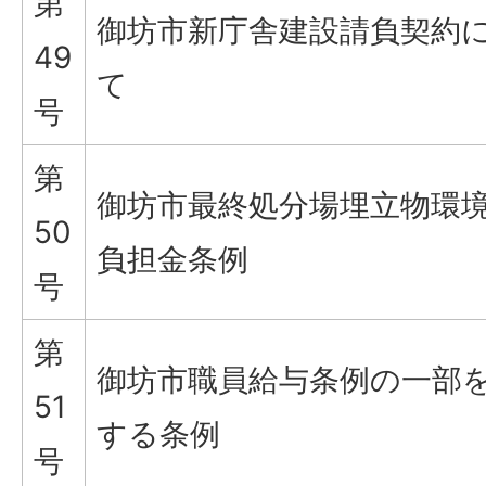
第
御坊市新庁舎建設請負契約
49
て
号
第
御坊市最終処分場埋立物環
50
負担金条例
号
第
御坊市職員給与条例の一部
51
する条例
号