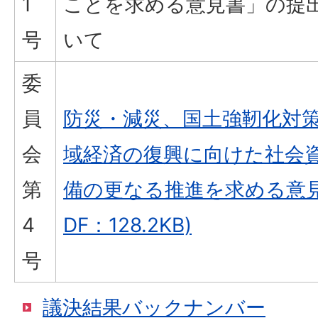
1
ことを求める意見書」の提
号
いて
委
員
防災・減災、国土強靭化対
会
域経済の復興に向けた社会
第
備の更なる推進を求める意見書
4
DF：128.2KB)
号
議決結果バックナンバー