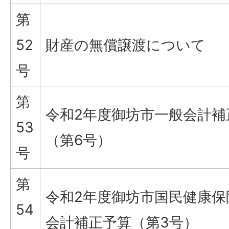
第
52
財産の無償譲渡について
号
第
令和2年度御坊市一般会計補
53
（第6号）
号
第
令和2年度御坊市国民健康保
54
会計補正予算（第3号）